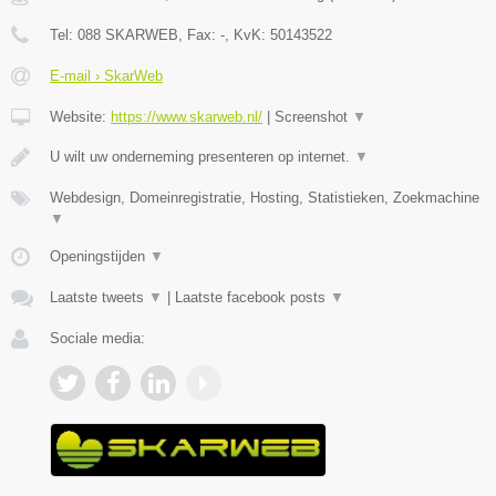
Tel:
088 SKARWEB
, Fax:
-
, KvK:
50143522
E-mail › SkarWeb
Website:
https://www.skarweb.nl/
|
Screenshot
▼
U wilt uw onderneming presenteren op internet.
▼
Webdesign, Domeinregistratie, Hosting, Statistieken, Zoekmachine
▼
Openingstijden
▼
Laatste tweets
▼
|
Laatste facebook posts
▼
Sociale media: