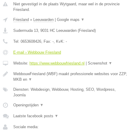
Niet gevestigd in de plaats Wytgaard, maar wel in de provincie
Friesland.
Friesland
»
Leeuwarden
|
Google maps
▼
Sudermuda 13
,
9031 HC
Leeuwarden
(
Friesland
)
Tel:
0653608426
, Fax:
-
, KvK:
-
E-mail › Webbouw Friesland
Website:
https://www.webbouwfriesland.nl
|
Screenshot
▼
WebbouwFriesland (WBF) maakt professionele websites voor ZZP,
MKB en
▼
Diensten: Webdesign, Webbouw, Hosting, SEO, Wordpress,
Joomla
Openingstijden
▼
Laatste facebook posts
▼
Sociale media: