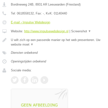
Bordineweg 24B
,
8931 AR
Leeuwarden
(
Friesland
)
Tel:
0618558132
, Fax:
-
, KvK:
01140440
E-mail › Impulse Webdesign
Website:
http://www.impulsewebdesign.nl
|
Screenshot
▼
U wilt zich op een passende manier op het web presenteren. Uw
website moet
▼
Diensten onbekend
Openingstijden onbekend
Sociale media: