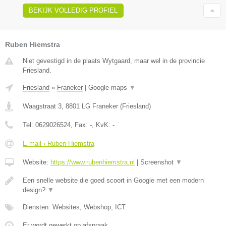
BEKIJK VOLLEDIG PROFIEL
Ruben Hiemstra
Niet gevestigd in de plaats Wytgaard, maar wel in de provincie
Friesland.
Friesland
»
Franeker
|
Google maps
▼
Waagstraat 3
,
8801 LG
Franeker
(
Friesland
)
Tel:
0629026524
, Fax:
-
, KvK:
-
E-mail › Ruben Hiemstra
Website:
https://www.rubenhiemstra.nl
|
Screenshot
▼
Een snelle website die goed scoort in Google met een modern
design?
▼
Diensten: Websites, Webshop, ICT
Er wordt gewerkt op afspraak.