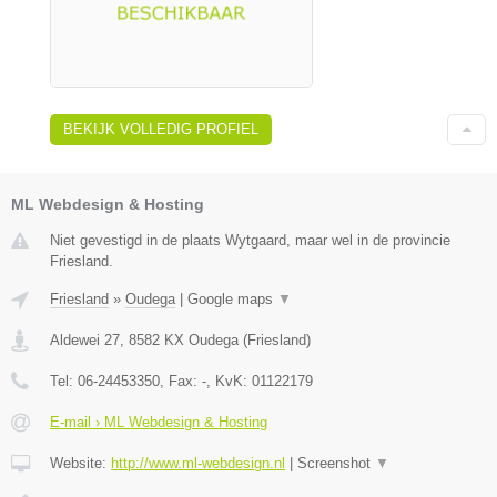
BEKIJK VOLLEDIG PROFIEL
ML Webdesign & Hosting
Niet gevestigd in de plaats Wytgaard, maar wel in de provincie
Friesland.
Friesland
»
Oudega
|
Google maps
▼
Aldewei 27
,
8582 KX
Oudega
(
Friesland
)
Tel:
06-24453350
, Fax:
-
, KvK:
01122179
E-mail › ML Webdesign & Hosting
Website:
http://www.ml-webdesign.nl
|
Screenshot
▼