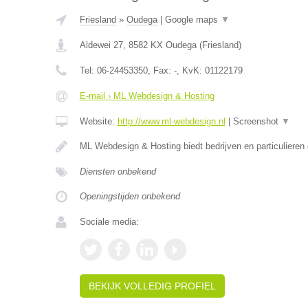
Friesland
»
Oudega
|
Google maps
▼
Aldewei 27
,
8582 KX
Oudega
(
Friesland
)
Tel:
06-24453350
, Fax:
-
, KvK:
01122179
E-mail › ML Webdesign & Hosting
Website:
http://www.ml-webdesign.nl
|
Screenshot
▼
ML Webdesign & Hosting biedt bedrijven en particulieren
Diensten onbekend
Openingstijden onbekend
Sociale media:
BEKIJK VOLLEDIG PROFIEL