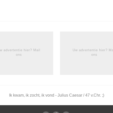
w advertentie hier? Mail
Uw advertentie hier? Ma
ons
ons
Ik kwam, ik zocht, ik vond - Julius Caesar / 47 v.Chr. ;)