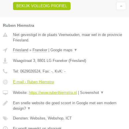
BEKIJK VOLLEDIG PROFIEL
Ruben Hiemstra
Niet gevestigd in de plaats Veenwouden, maar wel in de provincie
Friesland.
Friesland
»
Franeker
|
Google maps
▼
Waagstraat 3
,
8801 LG
Franeker
(
Friesland
)
Tel:
0629026524
, Fax:
-
, KvK:
-
E-mail › Ruben Hiemstra
Website:
https://www.rubenhiemstra.nl
|
Screenshot
▼
Een snelle website die goed scoort in Google met een modern
design?
▼
Diensten: Websites, Webshop, ICT
Er wordt gewerkt op afspraak.