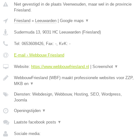
Niet gevestigd in de plaats Veenwouden, maar wel in de provincie
Friesland.
Friesland
»
Leeuwarden
|
Google maps
▼
Sudermuda 13
,
9031 HC
Leeuwarden
(
Friesland
)
Tel:
0653608426
, Fax:
-
, KvK:
-
E-mail › Webbouw Friesland
Website:
https://www.webbouwfriesland.nl
|
Screenshot
▼
WebbouwFriesland (WBF) maakt professionele websites voor ZZP,
MKB en
▼
Diensten: Webdesign, Webbouw, Hosting, SEO, Wordpress,
Joomla
Openingstijden
▼
Laatste facebook posts
▼
Sociale media: