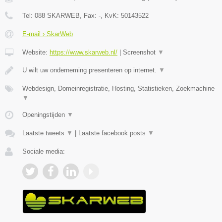
Tel:
088 SKARWEB
, Fax:
-
, KvK:
50143522
E-mail › SkarWeb
Website:
https://www.skarweb.nl/
|
Screenshot
▼
U wilt uw onderneming presenteren op internet.
▼
Webdesign, Domeinregistratie, Hosting, Statistieken, Zoekmachine
▼
Openingstijden
▼
Laatste tweets
▼
|
Laatste facebook posts
▼
Sociale media: