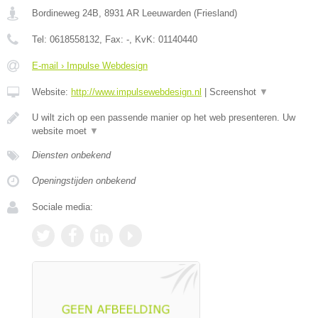
Bordineweg 24B
,
8931 AR
Leeuwarden
(
Friesland
)
Tel:
0618558132
, Fax:
-
, KvK:
01140440
E-mail › Impulse Webdesign
Website:
http://www.impulsewebdesign.nl
|
Screenshot
▼
U wilt zich op een passende manier op het web presenteren. Uw
website moet
▼
Diensten onbekend
Openingstijden onbekend
Sociale media: