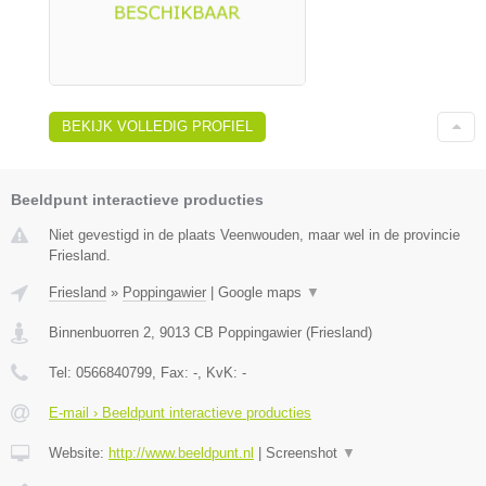
BEKIJK VOLLEDIG PROFIEL
Beeldpunt interactieve producties
Niet gevestigd in de plaats Veenwouden, maar wel in de provincie
Friesland.
Friesland
»
Poppingawier
|
Google maps
▼
Binnenbuorren 2
,
9013 CB
Poppingawier
(
Friesland
)
Tel:
0566840799
, Fax:
-
, KvK:
-
E-mail › Beeldpunt interactieve producties
Website:
http://www.beeldpunt.nl
|
Screenshot
▼