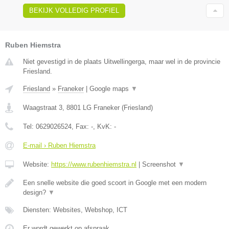
BEKIJK VOLLEDIG PROFIEL
Ruben Hiemstra
Niet gevestigd in de plaats Uitwellingerga, maar wel in de provincie
Friesland.
Friesland
»
Franeker
|
Google maps
▼
Waagstraat 3
,
8801 LG
Franeker
(
Friesland
)
Tel:
0629026524
, Fax:
-
, KvK:
-
E-mail › Ruben Hiemstra
Website:
https://www.rubenhiemstra.nl
|
Screenshot
▼
Een snelle website die goed scoort in Google met een modern
design?
▼
Diensten: Websites, Webshop, ICT
Er wordt gewerkt op afspraak.