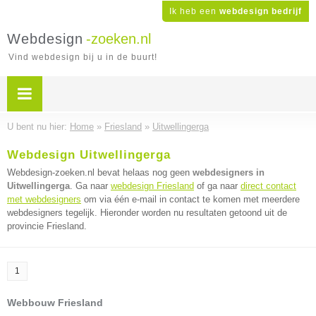
Ik heb een
webdesign bedrijf
Webdesign
-zoeken.nl
Vind webdesign bij u in de buurt!
U bent nu hier:
Home
»
Friesland
»
Uitwellingerga
Webdesign Uitwellingerga
Webdesign-zoeken.nl bevat helaas nog geen
webdesigners in
Uitwellingerga
. Ga naar
webdesign Friesland
of ga naar
direct contact
met webdesigners
om via één e-mail in contact te komen met meerdere
webdesigners tegelijk. Hieronder worden nu resultaten getoond uit de
provincie Friesland.
1
Webbouw Friesland