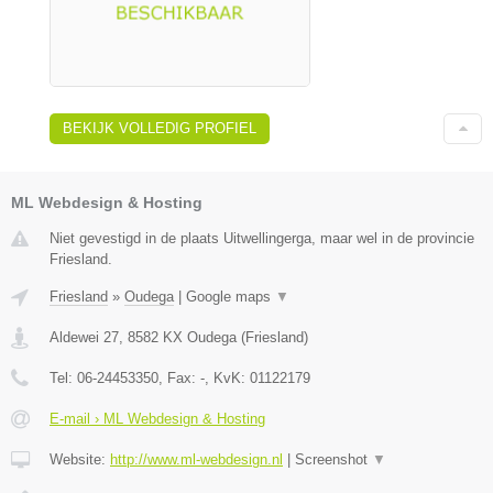
BEKIJK VOLLEDIG PROFIEL
ML Webdesign & Hosting
Niet gevestigd in de plaats Uitwellingerga, maar wel in de provincie
Friesland.
Friesland
»
Oudega
|
Google maps
▼
Aldewei 27
,
8582 KX
Oudega
(
Friesland
)
Tel:
06-24453350
, Fax:
-
, KvK:
01122179
E-mail › ML Webdesign & Hosting
Website:
http://www.ml-webdesign.nl
|
Screenshot
▼