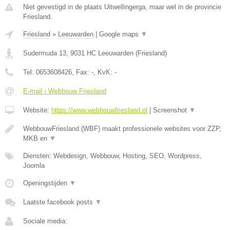
Niet gevestigd in de plaats Uitwellingerga, maar wel in de provincie
Friesland.
Friesland
»
Leeuwarden
|
Google maps
▼
Sudermuda 13
,
9031 HC
Leeuwarden
(
Friesland
)
Tel:
0653608426
, Fax:
-
, KvK:
-
E-mail › Webbouw Friesland
Website:
https://www.webbouwfriesland.nl
|
Screenshot
▼
WebbouwFriesland (WBF) maakt professionele websites voor ZZP,
MKB en
▼
Diensten: Webdesign, Webbouw, Hosting, SEO, Wordpress,
Joomla
Openingstijden
▼
Laatste facebook posts
▼
Sociale media: