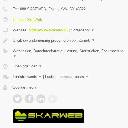
Tel:
088 SKARWEB
, Fax:
-
, KvK:
50143522
E-mail › SkarWeb
Website:
https://www.skarweb.nl/
|
Screenshot
▼
U wilt uw onderneming presenteren op internet.
▼
Webdesign, Domeinregistratie, Hosting, Statistieken, Zoekmachine
▼
Openingstijden
▼
Laatste tweets
▼
|
Laatste facebook posts
▼
Sociale media: