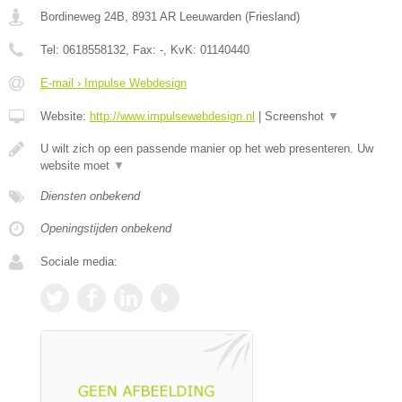
Bordineweg 24B
,
8931 AR
Leeuwarden
(
Friesland
)
Tel:
0618558132
, Fax:
-
, KvK:
01140440
E-mail › Impulse Webdesign
Website:
http://www.impulsewebdesign.nl
|
Screenshot
▼
U wilt zich op een passende manier op het web presenteren. Uw
website moet
▼
Diensten onbekend
Openingstijden onbekend
Sociale media: