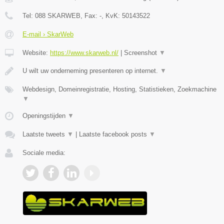
Tel:
088 SKARWEB
, Fax:
-
, KvK:
50143522
E-mail › SkarWeb
Website:
https://www.skarweb.nl/
|
Screenshot
▼
U wilt uw onderneming presenteren op internet.
▼
Webdesign, Domeinregistratie, Hosting, Statistieken, Zoekmachine
▼
Openingstijden
▼
Laatste tweets
▼
|
Laatste facebook posts
▼
Sociale media: