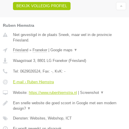
BEKIJK VOLLEDIG PROFIEL
Ruben Hiemstra
Niet gevestigd in de plaats Sneek, maar wel in de provincie
Friesland.
Friesland
»
Franeker
|
Google maps
▼
Waagstraat 3
,
8801 LG
Franeker
(
Friesland
)
Tel:
0629026524
, Fax:
-
, KvK:
-
E-mail › Ruben Hiemstra
Website:
https://www.rubenhiemstra.nl
|
Screenshot
▼
Een snelle website die goed scoort in Google met een modern
design?
▼
Diensten: Websites, Webshop, ICT
Er wordt gewerkt op afspraak.