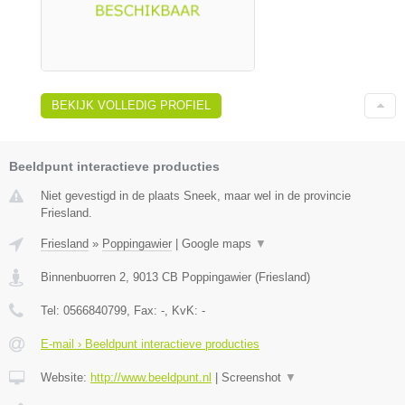
BEKIJK VOLLEDIG PROFIEL
Beeldpunt interactieve producties
Niet gevestigd in de plaats Sneek, maar wel in de provincie
Friesland.
Friesland
»
Poppingawier
|
Google maps
▼
Binnenbuorren 2
,
9013 CB
Poppingawier
(
Friesland
)
Tel:
0566840799
, Fax:
-
, KvK:
-
E-mail › Beeldpunt interactieve producties
Website:
http://www.beeldpunt.nl
|
Screenshot
▼