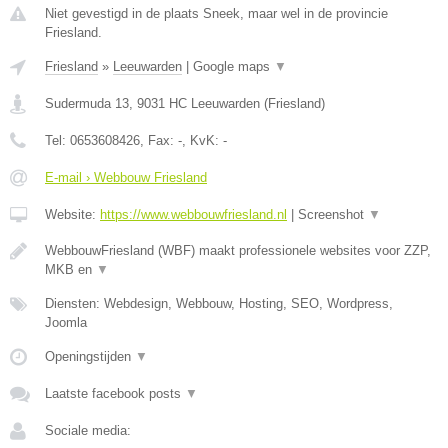
Niet gevestigd in de plaats Sneek, maar wel in de provincie
Friesland.
Friesland
»
Leeuwarden
|
Google maps
▼
Sudermuda 13
,
9031 HC
Leeuwarden
(
Friesland
)
Tel:
0653608426
, Fax:
-
, KvK:
-
E-mail › Webbouw Friesland
Website:
https://www.webbouwfriesland.nl
|
Screenshot
▼
WebbouwFriesland (WBF) maakt professionele websites voor ZZP,
MKB en
▼
Diensten: Webdesign, Webbouw, Hosting, SEO, Wordpress,
Joomla
Openingstijden
▼
Laatste facebook posts
▼
Sociale media: