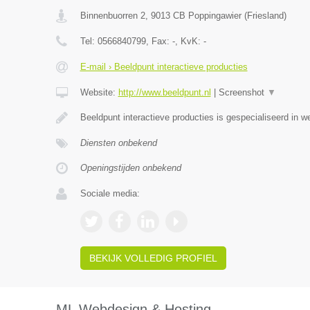
Binnenbuorren 2
,
9013 CB
Poppingawier
(
Friesland
)
Tel:
0566840799
, Fax:
-
, KvK:
-
E-mail › Beeldpunt interactieve producties
Website:
http://www.beeldpunt.nl
|
Screenshot
▼
Beeldpunt interactieve producties is gespecialiseerd in w
Diensten onbekend
Openingstijden onbekend
Sociale media:
BEKIJK VOLLEDIG PROFIEL
ML Webdesign & Hosting