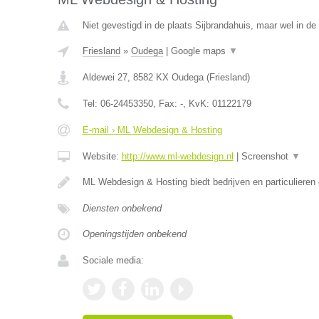
Niet gevestigd in de plaats Sijbrandahuis, maar wel in de 
Friesland
»
Oudega
|
Google maps
▼
Aldewei 27
,
8582 KX
Oudega
(
Friesland
)
Tel:
06-24453350
, Fax:
-
, KvK:
01122179
E-mail › ML Webdesign & Hosting
Website:
http://www.ml-webdesign.nl
|
Screenshot
▼
ML Webdesign & Hosting biedt bedrijven en particulieren
Diensten onbekend
Openingstijden onbekend
Sociale media: