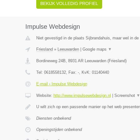
BEKIJK VOLLEDIG PROFIEL
Impulse Webdesign
Niet gevestigd in de plaats Sijbrandahuis, maar wel in de 
Friesland
»
Leeuwarden
|
Google maps
▼
Bordineweg 24B
,
8931 AR
Leeuwarden
(
Friesland
)
Tel:
0618558132
, Fax:
-
, KvK:
01140440
E-mail › Impulse Webdesign
Website:
http://www.impulsewebdesign.nl
|
Screenshot
U wilt zich op een passende manier op het web present
Diensten onbekend
Openingstijden onbekend