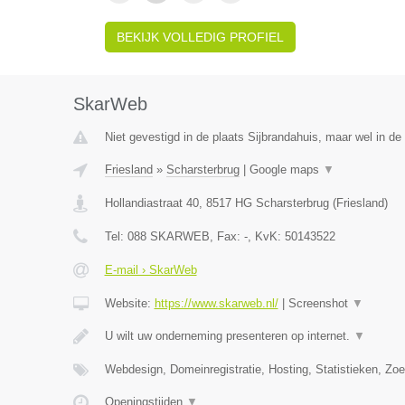
BEKIJK VOLLEDIG PROFIEL
SkarWeb
Niet gevestigd in de plaats Sijbrandahuis, maar wel in de 
Friesland
»
Scharsterbrug
|
Google maps
▼
Hollandiastraat 40
,
8517 HG
Scharsterbrug
(
Friesland
)
Tel:
088 SKARWEB
, Fax:
-
, KvK:
50143522
E-mail › SkarWeb
Website:
https://www.skarweb.nl/
|
Screenshot
▼
U wilt uw onderneming presenteren op internet.
▼
Webdesign, Domeinregistratie, Hosting, Statistieken, Z
Openingstijden
▼