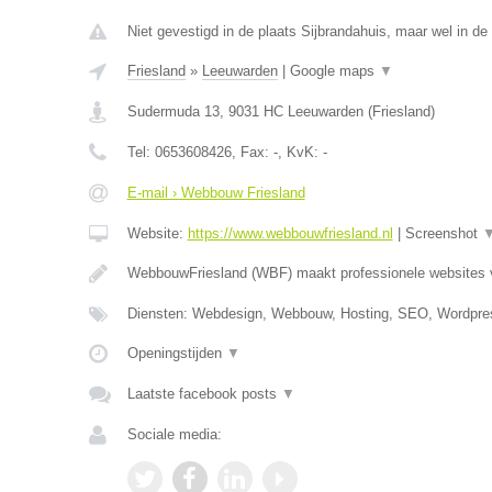
Niet gevestigd in de plaats Sijbrandahuis, maar wel in de 
Friesland
»
Leeuwarden
|
Google maps
▼
Sudermuda 13
,
9031 HC
Leeuwarden
(
Friesland
)
Tel:
0653608426
, Fax:
-
, KvK:
-
E-mail › Webbouw Friesland
Website:
https://www.webbouwfriesland.nl
|
Screenshot
WebbouwFriesland (WBF) maakt professionele websites
Diensten: Webdesign, Webbouw, Hosting, SEO, Wordpre
Openingstijden
▼
Laatste facebook posts
▼
Sociale media: