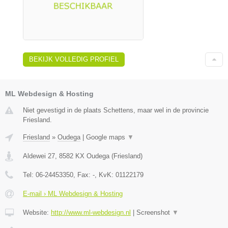
BEKIJK VOLLEDIG PROFIEL
ML Webdesign & Hosting
Niet gevestigd in de plaats Schettens, maar wel in de provincie
Friesland.
Friesland
»
Oudega
|
Google maps
▼
Aldewei 27
,
8582 KX
Oudega
(
Friesland
)
Tel:
06-24453350
, Fax:
-
, KvK:
01122179
E-mail › ML Webdesign & Hosting
Website:
http://www.ml-webdesign.nl
|
Screenshot
▼