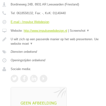
Bordineweg 24B
,
8931 AR
Leeuwarden
(
Friesland
)
Tel:
0618558132
, Fax:
-
, KvK:
01140440
E-mail › Impulse Webdesign
Website:
http://www.impulsewebdesign.nl
|
Screenshot
▼
U wilt zich op een passende manier op het web presenteren. Uw
website moet
▼
Diensten onbekend
Openingstijden onbekend
Sociale media: