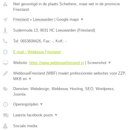
Niet gevestigd in de plaats Schettens, maar wel in de provincie
Friesland.
Friesland
»
Leeuwarden
|
Google maps
▼
Sudermuda 13
,
9031 HC
Leeuwarden
(
Friesland
)
Tel:
0653608426
, Fax:
-
, KvK:
-
E-mail › Webbouw Friesland
Website:
https://www.webbouwfriesland.nl
|
Screenshot
▼
WebbouwFriesland (WBF) maakt professionele websites voor ZZP,
MKB en
▼
Diensten: Webdesign, Webbouw, Hosting, SEO, Wordpress,
Joomla
Openingstijden
▼
Laatste facebook posts
▼
Sociale media: