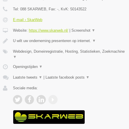
Tel:
088 SKARWEB
, Fax:
-
, KvK:
50143522
E-mail › SkarWeb
Website:
https://www.skarweb.nl/
|
Screenshot
▼
U wilt uw onderneming presenteren op internet.
▼
Webdesign, Domeinregistratie, Hosting, Statistieken, Zoekmachine
▼
Openingstijden
▼
Laatste tweets
▼
|
Laatste facebook posts
▼
Sociale media: