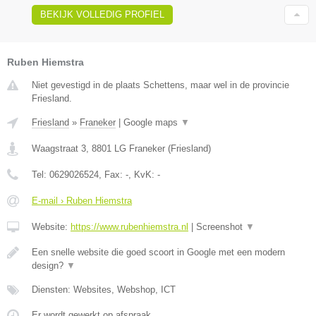
BEKIJK VOLLEDIG PROFIEL
Ruben Hiemstra
Niet gevestigd in de plaats Schettens, maar wel in de provincie
Friesland.
Friesland
»
Franeker
|
Google maps
▼
Waagstraat 3
,
8801 LG
Franeker
(
Friesland
)
Tel:
0629026524
, Fax:
-
, KvK:
-
E-mail › Ruben Hiemstra
Website:
https://www.rubenhiemstra.nl
|
Screenshot
▼
Een snelle website die goed scoort in Google met een modern
design?
▼
Diensten: Websites, Webshop, ICT
Er wordt gewerkt op afspraak.