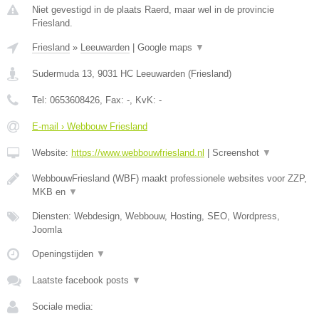
Niet gevestigd in de plaats Raerd, maar wel in de provincie
Friesland.
Friesland
»
Leeuwarden
|
Google maps
▼
Sudermuda 13
,
9031 HC
Leeuwarden
(
Friesland
)
Tel:
0653608426
, Fax:
-
, KvK:
-
E-mail › Webbouw Friesland
Website:
https://www.webbouwfriesland.nl
|
Screenshot
▼
WebbouwFriesland (WBF) maakt professionele websites voor ZZP,
MKB en
▼
Diensten: Webdesign, Webbouw, Hosting, SEO, Wordpress,
Joomla
Openingstijden
▼
Laatste facebook posts
▼
Sociale media: