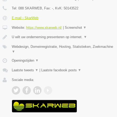
Tel:
088 SKARWEB
, Fax:
-
, KvK:
50143522
E-mail › SkarWeb
Website:
https://www.skarweb.nl/
|
Screenshot
▼
U wilt uw onderneming presenteren op internet.
▼
Webdesign, Domeinregistratie, Hosting, Statistieken, Zoekmachine
▼
Openingstijden
▼
Laatste tweets
▼
|
Laatste facebook posts
▼
Sociale media: