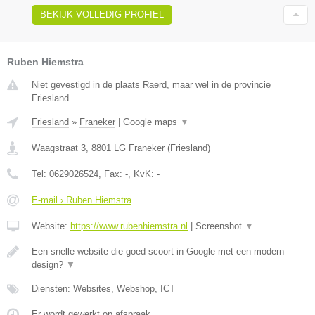
BEKIJK VOLLEDIG PROFIEL
Ruben Hiemstra
Niet gevestigd in de plaats Raerd, maar wel in de provincie
Friesland.
Friesland
»
Franeker
|
Google maps
▼
Waagstraat 3
,
8801 LG
Franeker
(
Friesland
)
Tel:
0629026524
, Fax:
-
, KvK:
-
E-mail › Ruben Hiemstra
Website:
https://www.rubenhiemstra.nl
|
Screenshot
▼
Een snelle website die goed scoort in Google met een modern
design?
▼
Diensten: Websites, Webshop, ICT
Er wordt gewerkt op afspraak.