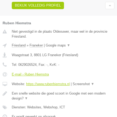
BEKIJK VOLLEDIG PROFIEL
Ruben Hiemstra
Niet gevestigd in de plaats Oldeouwer, maar wel in de provincie
Friesland.
Friesland
»
Franeker
|
Google maps
▼
Waagstraat 3
,
8801 LG
Franeker
(
Friesland
)
Tel:
0629026524
, Fax:
-
, KvK:
-
E-mail › Ruben Hiemstra
Website:
https://www.rubenhiemstra.nl
|
Screenshot
▼
Een snelle website die goed scoort in Google met een modern
design?
▼
Diensten: Websites, Webshop, ICT
Er wordt gewerkt op afspraak.