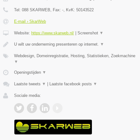
Tel:
088 SKARWEB
, Fax:
-
, KvK:
50143522
E-mail › SkarWeb
Website:
https://www.skarweb.nl/
|
Screenshot
▼
U wilt uw onderneming presenteren op internet.
▼
Webdesign, Domeinregistratie, Hosting, Statistieken, Zoekmachine
▼
Openingstijden
▼
Laatste tweets
▼
|
Laatste facebook posts
▼
Sociale media: