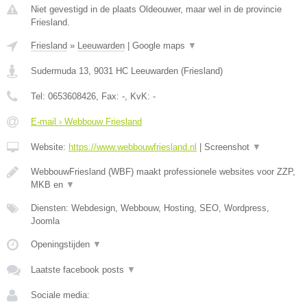
Niet gevestigd in de plaats Oldeouwer, maar wel in de provincie
Friesland.
Friesland
»
Leeuwarden
|
Google maps
▼
Sudermuda 13
,
9031 HC
Leeuwarden
(
Friesland
)
Tel:
0653608426
, Fax:
-
, KvK:
-
E-mail › Webbouw Friesland
Website:
https://www.webbouwfriesland.nl
|
Screenshot
▼
WebbouwFriesland (WBF) maakt professionele websites voor ZZP,
MKB en
▼
Diensten: Webdesign, Webbouw, Hosting, SEO, Wordpress,
Joomla
Openingstijden
▼
Laatste facebook posts
▼
Sociale media: