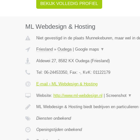
BEKIJK VOLLEDIG PROFIEL
ML Webdesign & Hosting
Niet gevestigd in de plaats Munnekeburen, maar wel in de
Friesland
»
Oudega
|
Google maps
▼
Aldewei 27
,
8582 KX
Oudega
(
Friesland
)
Tel:
06-24453350
, Fax:
-
, KvK:
01122179
E-mail › ML Webdesign & Hosting
Website:
http://www.ml-webdesign.nl
|
Screenshot
▼
ML Webdesign & Hosting biedt bedrijven en particulieren
Diensten onbekend
Openingstijden onbekend