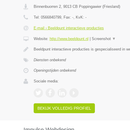
Binnenbuorren 2
,
9013 CB
Poppingawier
(
Friesland
)
Tel:
0566840799
, Fax:
-
, KvK:
-
E-mail › Beeldpunt interactieve producties
Website:
http://www.beeldpunt.nl
|
Screenshot
▼
Beeldpunt interactieve producties is gespecialiseerd in w
Diensten onbekend
Openingstijden onbekend
Sociale media:
BEKIJK VOLLEDIG PROFIEL
Impulse Webdesign