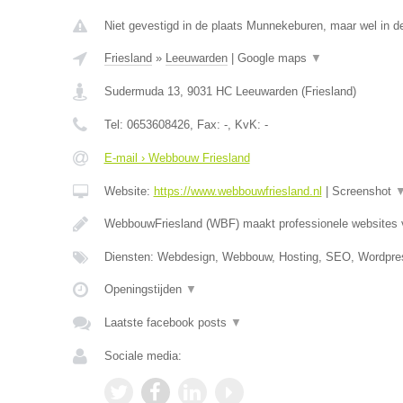
Niet gevestigd in de plaats Munnekeburen, maar wel in de
Friesland
»
Leeuwarden
|
Google maps
▼
Sudermuda 13
,
9031 HC
Leeuwarden
(
Friesland
)
Tel:
0653608426
, Fax:
-
, KvK:
-
E-mail › Webbouw Friesland
Website:
https://www.webbouwfriesland.nl
|
Screenshot
WebbouwFriesland (WBF) maakt professionele websites
Diensten: Webdesign, Webbouw, Hosting, SEO, Wordpre
Openingstijden
▼
Laatste facebook posts
▼
Sociale media: