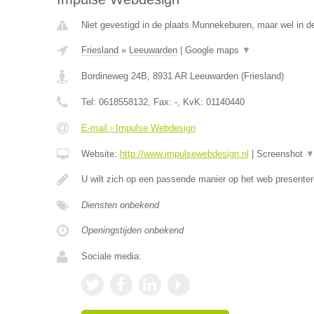
Niet gevestigd in de plaats Munnekeburen, maar wel in de
Friesland
»
Leeuwarden
|
Google maps
▼
Bordineweg 24B
,
8931 AR
Leeuwarden
(
Friesland
)
Tel:
0618558132
, Fax:
-
, KvK:
01140440
E-mail › Impulse Webdesign
Website:
http://www.impulsewebdesign.nl
|
Screenshot
U wilt zich op een passende manier op het web present
Diensten onbekend
Openingstijden onbekend
Sociale media: