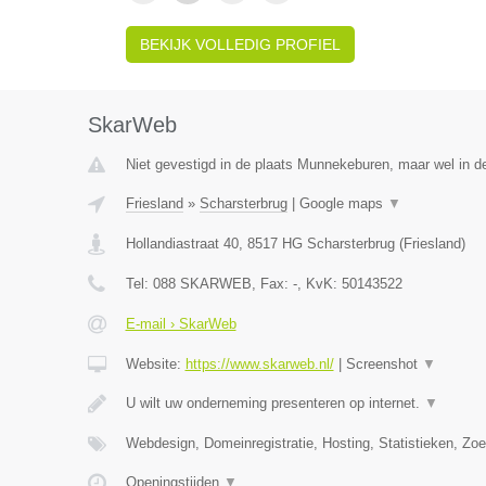
BEKIJK VOLLEDIG PROFIEL
SkarWeb
Niet gevestigd in de plaats Munnekeburen, maar wel in de
Friesland
»
Scharsterbrug
|
Google maps
▼
Hollandiastraat 40
,
8517 HG
Scharsterbrug
(
Friesland
)
Tel:
088 SKARWEB
, Fax:
-
, KvK:
50143522
E-mail › SkarWeb
Website:
https://www.skarweb.nl/
|
Screenshot
▼
U wilt uw onderneming presenteren op internet.
▼
Webdesign, Domeinregistratie, Hosting, Statistieken, Z
Openingstijden
▼