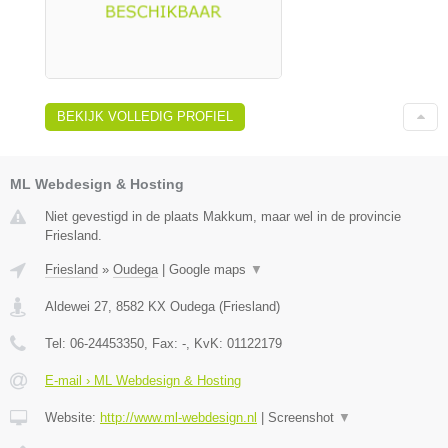
BEKIJK VOLLEDIG PROFIEL
ML Webdesign & Hosting
Niet gevestigd in de plaats Makkum, maar wel in de provincie
Friesland.
Friesland
»
Oudega
|
Google maps
▼
Aldewei 27
,
8582 KX
Oudega
(
Friesland
)
Tel:
06-24453350
, Fax:
-
, KvK:
01122179
E-mail › ML Webdesign & Hosting
Website:
http://www.ml-webdesign.nl
|
Screenshot
▼