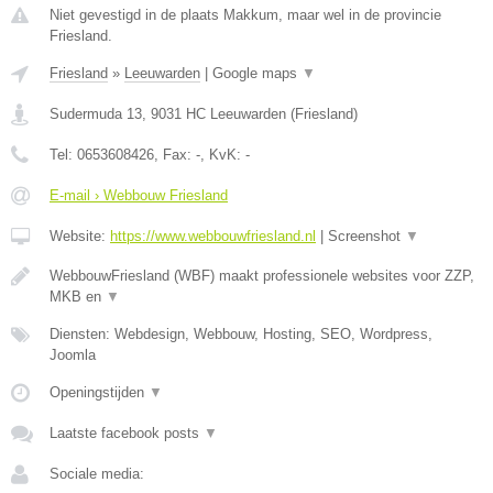
Niet gevestigd in de plaats Makkum, maar wel in de provincie
Friesland.
Friesland
»
Leeuwarden
|
Google maps
▼
Sudermuda 13
,
9031 HC
Leeuwarden
(
Friesland
)
Tel:
0653608426
, Fax:
-
, KvK:
-
E-mail › Webbouw Friesland
Website:
https://www.webbouwfriesland.nl
|
Screenshot
▼
WebbouwFriesland (WBF) maakt professionele websites voor ZZP,
MKB en
▼
Diensten: Webdesign, Webbouw, Hosting, SEO, Wordpress,
Joomla
Openingstijden
▼
Laatste facebook posts
▼
Sociale media: