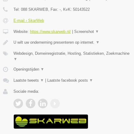
Tel:
088 SKARWEB
, Fax:
-
, KvK:
50143522
E-mail › SkarWeb
Website:
https://www.skarweb.nl/
|
Screenshot
▼
U wilt uw onderneming presenteren op internet.
▼
Webdesign, Domeinregistratie, Hosting, Statistieken, Zoekmachine
▼
Openingstijden
▼
Laatste tweets
▼
|
Laatste facebook posts
▼
Sociale media: