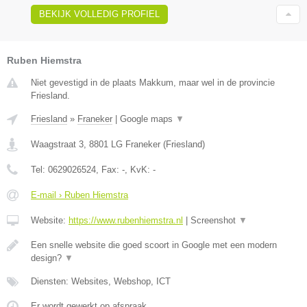
BEKIJK VOLLEDIG PROFIEL
Ruben Hiemstra
Niet gevestigd in de plaats Makkum, maar wel in de provincie
Friesland.
Friesland
»
Franeker
|
Google maps
▼
Waagstraat 3
,
8801 LG
Franeker
(
Friesland
)
Tel:
0629026524
, Fax:
-
, KvK:
-
E-mail › Ruben Hiemstra
Website:
https://www.rubenhiemstra.nl
|
Screenshot
▼
Een snelle website die goed scoort in Google met een modern
design?
▼
Diensten: Websites, Webshop, ICT
Er wordt gewerkt op afspraak.