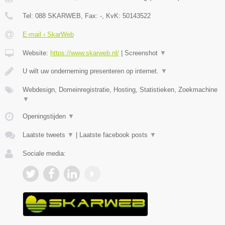
Tel:
088 SKARWEB
, Fax:
-
, KvK:
50143522
E-mail › SkarWeb
Website:
https://www.skarweb.nl/
|
Screenshot
▼
U wilt uw onderneming presenteren op internet.
▼
Webdesign, Domeinregistratie, Hosting, Statistieken, Zoekmachine
▼
Openingstijden
▼
Laatste tweets
▼
|
Laatste facebook posts
▼
Sociale media: