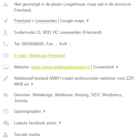
Niet gevestigd in de plaats Longerhouw, maar wel in de provincie
Friesland.
Friesland
»
Leeuwarden
|
Google maps
▼
Sudermuda 13
,
9031 HC
Leeuwarden
(
Friesland
)
Tel:
0653608426
, Fax:
-
, KvK:
-
E-mail › Webbouw Friesland
Website:
https://www.webbouwfriesland.nl
|
Screenshot
▼
WebbouwFriesland (WBF) maakt professionele websites voor ZZP,
MKB en
▼
Diensten: Webdesign, Webbouw, Hosting, SEO, Wordpress,
Joomla
Openingstijden
▼
Laatste facebook posts
▼
Sociale media: