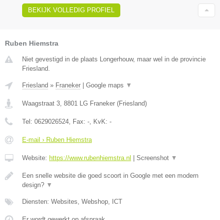
BEKIJK VOLLEDIG PROFIEL
Ruben Hiemstra
Niet gevestigd in de plaats Longerhouw, maar wel in de provincie
Friesland.
Friesland
»
Franeker
|
Google maps
▼
Waagstraat 3
,
8801 LG
Franeker
(
Friesland
)
Tel:
0629026524
, Fax:
-
, KvK:
-
E-mail › Ruben Hiemstra
Website:
https://www.rubenhiemstra.nl
|
Screenshot
▼
Een snelle website die goed scoort in Google met een modern
design?
▼
Diensten: Websites, Webshop, ICT
Er wordt gewerkt op afspraak.