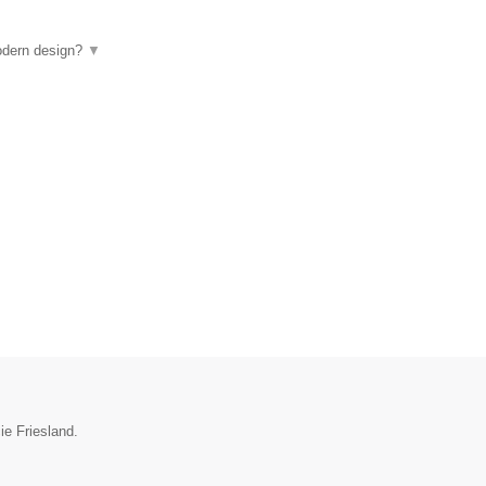
odern design?
▼
ie Friesland.