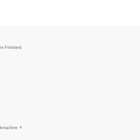
ie Friesland.
oekmachine
▼