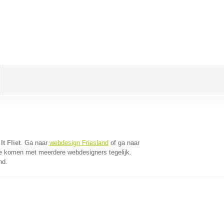
t Fliet
. Ga naar
webdesign Friesland
of ga naar
te komen met meerdere webdesigners tegelijk.
nd.