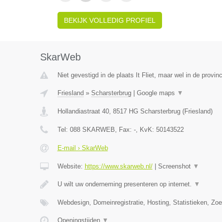
BEKIJK VOLLEDIG PROFIEL
SkarWeb
Niet gevestigd in de plaats It Fliet, maar wel in de provinc
Friesland
»
Scharsterbrug
|
Google maps
▼
Hollandiastraat 40
,
8517 HG
Scharsterbrug
(
Friesland
)
Tel:
088 SKARWEB
, Fax:
-
, KvK:
50143522
E-mail › SkarWeb
Website:
https://www.skarweb.nl/
|
Screenshot
▼
U wilt uw onderneming presenteren op internet.
▼
Webdesign, Domeinregistratie, Hosting, Statistieken, Z
Openingstijden
▼