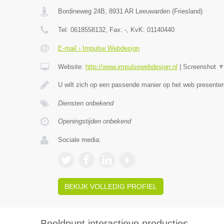
Bordineweg 24B
,
8931 AR
Leeuwarden
(
Friesland
)
Tel:
0618558132
, Fax:
-
, KvK:
01140440
E-mail › Impulse Webdesign
Website:
http://www.impulsewebdesign.nl
|
Screenshot
U wilt zich op een passende manier op het web present
Diensten onbekend
Openingstijden onbekend
Sociale media:
BEKIJK VOLLEDIG PROFIEL
Beeldpunt interactieve producties