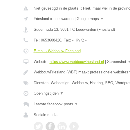
Niet gevestigd in de plaats It Fliet, maar wel in de provinc
Friesland
»
Leeuwarden
|
Google maps
▼
Sudermuda 13
,
9031 HC
Leeuwarden
(
Friesland
)
Tel:
0653608426
, Fax:
-
, KvK:
-
E-mail › Webbouw Friesland
Website:
https://www.webbouwfriesland.nl
|
Screenshot
WebbouwFriesland (WBF) maakt professionele websites
Diensten: Webdesign, Webbouw, Hosting, SEO, Wordpre
Openingstijden
▼
Laatste facebook posts
▼
Sociale media: