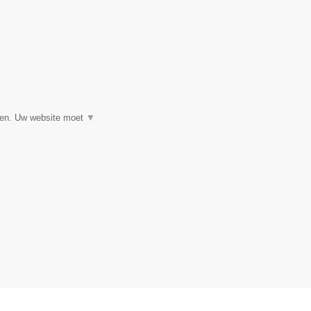
▼
eren. Uw website moet
▼