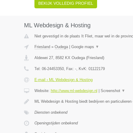
BEKIJK VOLLEDIG PROFIEL
ML Webdesign & Hosting
Niet gevestigd in de plaats It Fliet, maar wel in de provinc
Friesland
»
Oudega
|
Google maps
▼
Aldewei 27
,
8582 KX
Oudega
(
Friesland
)
Tel:
06-24453350
, Fax:
-
, KvK:
01122179
E-mail › ML Webdesign & Hosting
Website:
http://www.ml-webdesign.nl
|
Screenshot
▼
ML Webdesign & Hosting biedt bedrijven en particulieren
Diensten onbekend
Openingstijden onbekend