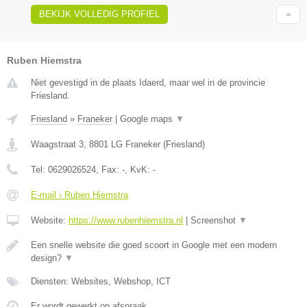
BEKIJK VOLLEDIG PROFIEL
Ruben Hiemstra
Niet gevestigd in de plaats Idaerd, maar wel in de provincie
Friesland.
Friesland
»
Franeker
|
Google maps
▼
Waagstraat 3
,
8801 LG
Franeker
(
Friesland
)
Tel:
0629026524
, Fax:
-
, KvK:
-
E-mail › Ruben Hiemstra
Website:
https://www.rubenhiemstra.nl
|
Screenshot
▼
Een snelle website die goed scoort in Google met een modern
design?
▼
Diensten: Websites, Webshop, ICT
Er wordt gewerkt op afspraak.