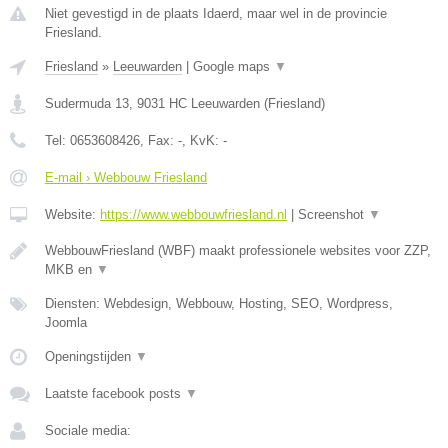
Niet gevestigd in de plaats Idaerd, maar wel in de provincie
Friesland.
Friesland
»
Leeuwarden
|
Google maps
▼
Sudermuda 13
,
9031 HC
Leeuwarden
(
Friesland
)
Tel:
0653608426
, Fax:
-
, KvK:
-
E-mail › Webbouw Friesland
Website:
https://www.webbouwfriesland.nl
|
Screenshot
▼
WebbouwFriesland (WBF) maakt professionele websites voor ZZP,
MKB en
▼
Diensten: Webdesign, Webbouw, Hosting, SEO, Wordpress,
Joomla
Openingstijden
▼
Laatste facebook posts
▼
Sociale media: