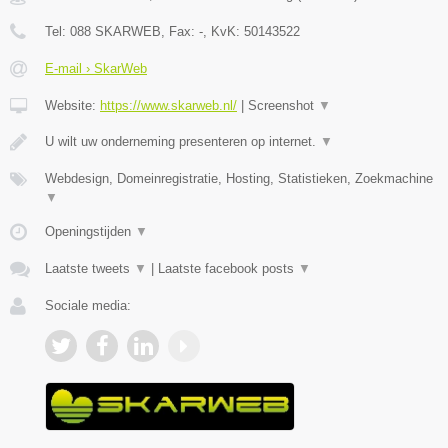
Tel:
088 SKARWEB
, Fax:
-
, KvK:
50143522
E-mail › SkarWeb
Website:
https://www.skarweb.nl/
|
Screenshot
▼
U wilt uw onderneming presenteren op internet.
▼
Webdesign, Domeinregistratie, Hosting, Statistieken, Zoekmachine
▼
Openingstijden
▼
Laatste tweets
▼
|
Laatste facebook posts
▼
Sociale media: