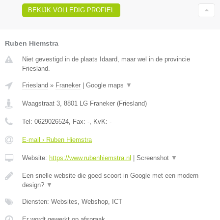
BEKIJK VOLLEDIG PROFIEL
Ruben Hiemstra
Niet gevestigd in de plaats Idaard, maar wel in de provincie
Friesland.
Friesland
»
Franeker
|
Google maps
▼
Waagstraat 3
,
8801 LG
Franeker
(
Friesland
)
Tel:
0629026524
, Fax:
-
, KvK:
-
E-mail › Ruben Hiemstra
Website:
https://www.rubenhiemstra.nl
|
Screenshot
▼
Een snelle website die goed scoort in Google met een modern
design?
▼
Diensten: Websites, Webshop, ICT
Er wordt gewerkt op afspraak.