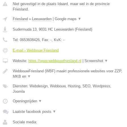
Niet gevestigd in de plaats Idaard, maar wel in de provincie
Friesland.
Friesland
»
Leeuwarden
|
Google maps
▼
Sudermuda 13
,
9031 HC
Leeuwarden
(
Friesland
)
Tel:
0653608426
, Fax:
-
, KvK:
-
E-mail › Webbouw Friesland
Website:
https://www.webbouwfriesland.nl
|
Screenshot
▼
WebbouwFriesland (WBF) maakt professionele websites voor ZZP,
MKB en
▼
Diensten: Webdesign, Webbouw, Hosting, SEO, Wordpress,
Joomla
Openingstijden
▼
Laatste facebook posts
▼
Sociale media: