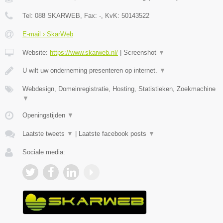
Tel:
088 SKARWEB
, Fax:
-
, KvK:
50143522
E-mail › SkarWeb
Website:
https://www.skarweb.nl/
|
Screenshot
▼
U wilt uw onderneming presenteren op internet.
▼
Webdesign, Domeinregistratie, Hosting, Statistieken, Zoekmachine
▼
Openingstijden
▼
Laatste tweets
▼
|
Laatste facebook posts
▼
Sociale media: