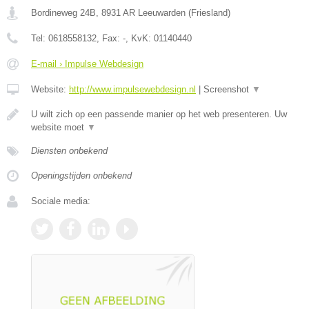
Bordineweg 24B
,
8931 AR
Leeuwarden
(
Friesland
)
Tel:
0618558132
, Fax:
-
, KvK:
01140440
E-mail › Impulse Webdesign
Website:
http://www.impulsewebdesign.nl
|
Screenshot
▼
U wilt zich op een passende manier op het web presenteren. Uw
website moet
▼
Diensten onbekend
Openingstijden onbekend
Sociale media: