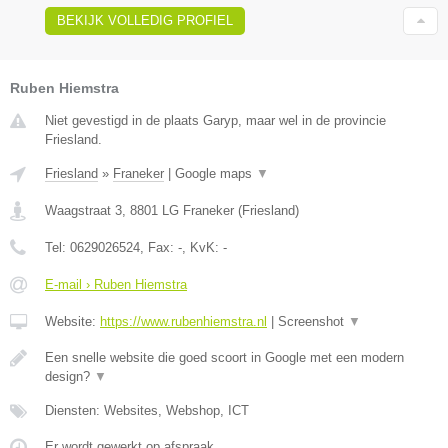
BEKIJK VOLLEDIG PROFIEL
Ruben Hiemstra
Niet gevestigd in de plaats Garyp, maar wel in de provincie
Friesland.
Friesland
»
Franeker
|
Google maps
▼
Waagstraat 3
,
8801 LG
Franeker
(
Friesland
)
Tel:
0629026524
, Fax:
-
, KvK:
-
E-mail › Ruben Hiemstra
Website:
https://www.rubenhiemstra.nl
|
Screenshot
▼
Een snelle website die goed scoort in Google met een modern
design?
▼
Diensten: Websites, Webshop, ICT
Er wordt gewerkt op afspraak.