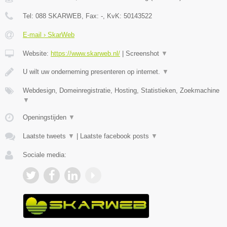
Tel:
088 SKARWEB
, Fax:
-
, KvK:
50143522
E-mail › SkarWeb
Website:
https://www.skarweb.nl/
|
Screenshot
▼
U wilt uw onderneming presenteren op internet.
▼
Webdesign, Domeinregistratie, Hosting, Statistieken, Zoekmachine
▼
Openingstijden
▼
Laatste tweets
▼
|
Laatste facebook posts
▼
Sociale media: