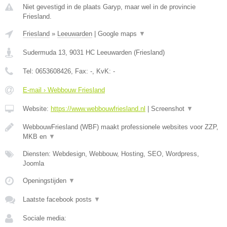
Niet gevestigd in de plaats Garyp, maar wel in de provincie
Friesland.
Friesland
»
Leeuwarden
|
Google maps
▼
Sudermuda 13
,
9031 HC
Leeuwarden
(
Friesland
)
Tel:
0653608426
, Fax:
-
, KvK:
-
E-mail › Webbouw Friesland
Website:
https://www.webbouwfriesland.nl
|
Screenshot
▼
WebbouwFriesland (WBF) maakt professionele websites voor ZZP,
MKB en
▼
Diensten: Webdesign, Webbouw, Hosting, SEO, Wordpress,
Joomla
Openingstijden
▼
Laatste facebook posts
▼
Sociale media: