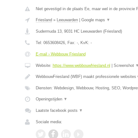
Niet gevestigd in de plaats Ee, maar wel in de provincie F
Friesland
»
Leeuwarden
|
Google maps
▼
Sudermuda 13
,
9031 HC
Leeuwarden
(
Friesland
)
Tel:
0653608426
, Fax:
-
, KvK:
-
E-mail › Webbouw Friesland
Website:
https://www.webbouwfriesland.nl
|
Screenshot
WebbouwFriesland (WBF) maakt professionele websites
Diensten: Webdesign, Webbouw, Hosting, SEO, Wordpre
Openingstijden
▼
Laatste facebook posts
▼
Sociale media: