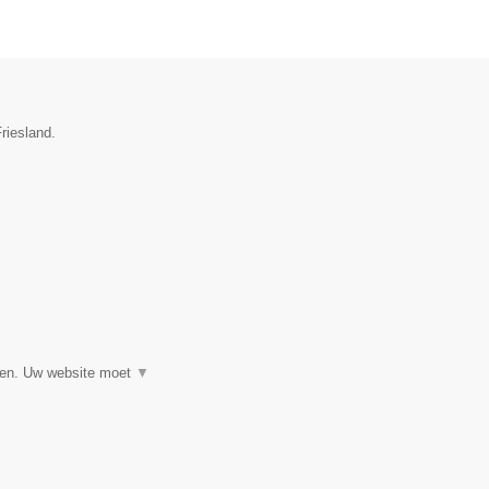
riesland.
▼
eren. Uw website moet
▼