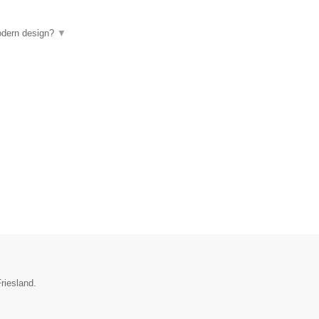
odern design?
▼
riesland.