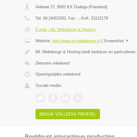
Aldewei 27
,
8582 KX
Oudega
(
Friesland
)
Tel:
06-24453350
, Fax:
-
, KvK:
01122179
E-mail › ML Webdesign & Hosting
Website:
http://www.ml-webdesign.nl
|
Screenshot
▼
ML Webdesign & Hosting biedt bedrijven en particulieren
Diensten onbekend
Openingstijden onbekend
Sociale media:
BEKIJK VOLLEDIG PROFIEL
Beeldpunt interactieve producties