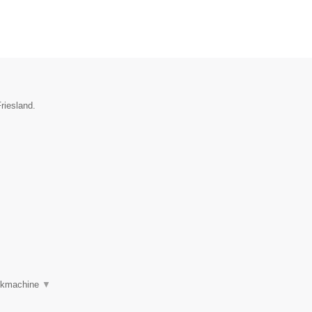
riesland.
oekmachine
▼