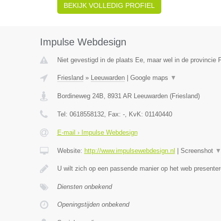
BEKIJK VOLLEDIG PROFIEL
Impulse Webdesign
Niet gevestigd in de plaats Ee, maar wel in de provincie F
Friesland
»
Leeuwarden
|
Google maps
▼
Bordineweg 24B
,
8931 AR
Leeuwarden
(
Friesland
)
Tel:
0618558132
, Fax:
-
, KvK:
01140440
E-mail › Impulse Webdesign
Website:
http://www.impulsewebdesign.nl
|
Screenshot
U wilt zich op een passende manier op het web present
Diensten onbekend
Openingstijden onbekend