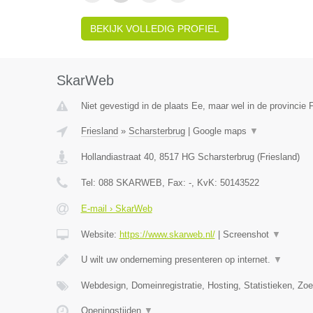
BEKIJK VOLLEDIG PROFIEL
SkarWeb
Niet gevestigd in de plaats Ee, maar wel in de provincie F
Friesland
»
Scharsterbrug
|
Google maps
▼
Hollandiastraat 40
,
8517 HG
Scharsterbrug
(
Friesland
)
Tel:
088 SKARWEB
, Fax:
-
, KvK:
50143522
E-mail › SkarWeb
Website:
https://www.skarweb.nl/
|
Screenshot
▼
U wilt uw onderneming presenteren op internet.
▼
Webdesign, Domeinregistratie, Hosting, Statistieken, Z
Openingstijden
▼