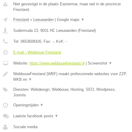
Niet gevestigd in de plaats Eastermar, maar wel in de provincie
Friesland.
Friesland
»
Leeuwarden
|
Google maps
▼
Sudermuda 13
,
9031 HC
Leeuwarden
(
Friesland
)
Tel:
0653608426
, Fax:
-
, KvK:
-
E-mail › Webbouw Friesland
Website:
https://www.webbouwfriesland.nl
|
Screenshot
▼
WebbouwFriesland (WBF) maakt professionele websites voor ZZP,
MKB en
▼
Diensten: Webdesign, Webbouw, Hosting, SEO, Wordpress,
Joomla
Openingstijden
▼
Laatste facebook posts
▼
Sociale media: