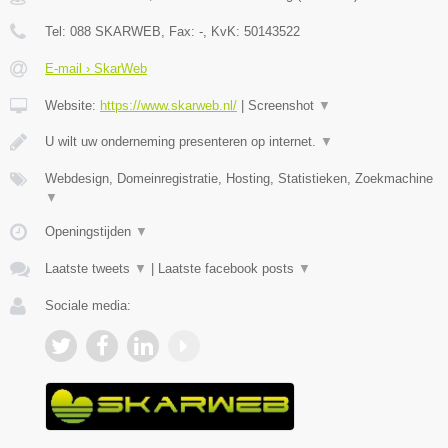
Tel:
088 SKARWEB
, Fax:
-
, KvK:
50143522
E-mail › SkarWeb
Website:
https://www.skarweb.nl/
|
Screenshot
▼
U wilt uw onderneming presenteren op internet.
▼
Webdesign, Domeinregistratie, Hosting, Statistieken, Zoekmachine
▼
Openingstijden
▼
Laatste tweets
▼
|
Laatste facebook posts
▼
Sociale media: