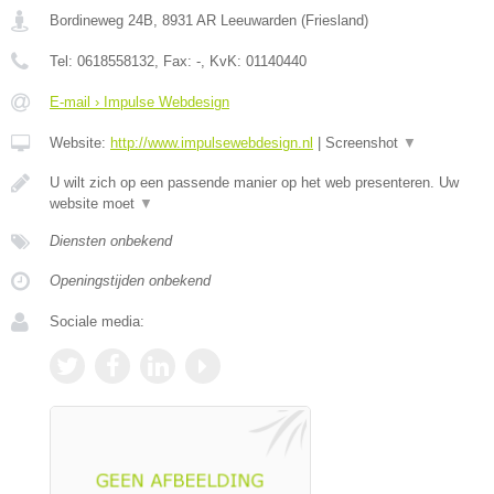
Bordineweg 24B
,
8931 AR
Leeuwarden
(
Friesland
)
Tel:
0618558132
, Fax:
-
, KvK:
01140440
E-mail › Impulse Webdesign
Website:
http://www.impulsewebdesign.nl
|
Screenshot
▼
U wilt zich op een passende manier op het web presenteren. Uw
website moet
▼
Diensten onbekend
Openingstijden onbekend
Sociale media: