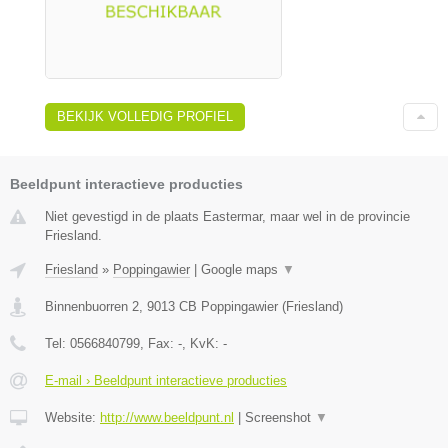
BEKIJK VOLLEDIG PROFIEL
Beeldpunt interactieve producties
Niet gevestigd in de plaats Eastermar, maar wel in de provincie
Friesland.
Friesland
»
Poppingawier
|
Google maps
▼
Binnenbuorren 2
,
9013 CB
Poppingawier
(
Friesland
)
Tel:
0566840799
, Fax:
-
, KvK:
-
E-mail › Beeldpunt interactieve producties
Website:
http://www.beeldpunt.nl
|
Screenshot
▼