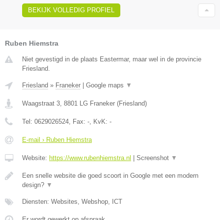
BEKIJK VOLLEDIG PROFIEL
Ruben Hiemstra
Niet gevestigd in de plaats Eastermar, maar wel in de provincie
Friesland.
Friesland
»
Franeker
|
Google maps
▼
Waagstraat 3
,
8801 LG
Franeker
(
Friesland
)
Tel:
0629026524
, Fax:
-
, KvK:
-
E-mail › Ruben Hiemstra
Website:
https://www.rubenhiemstra.nl
|
Screenshot
▼
Een snelle website die goed scoort in Google met een modern
design?
▼
Diensten: Websites, Webshop, ICT
Er wordt gewerkt op afspraak.