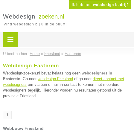
Ik heb een
webdesign bedrijf
Webdesign
-zoeken.nl
Vind webdesign bij u in de buurt!
U bent nu hier:
Home
»
Friesland
»
Easterein
Webdesign Easterein
Webdesign-zoeken.nl bevat helaas nog geen
webdesigners in
Easterein
. Ga naar
webdesign Friesland
of ga naar
direct contact met
webdesigners
om via één e-mail in contact te komen met meerdere
webdesigners tegelijk. Hieronder worden nu resultaten getoond uit de
provincie Friesland.
1
Webbouw Friesland