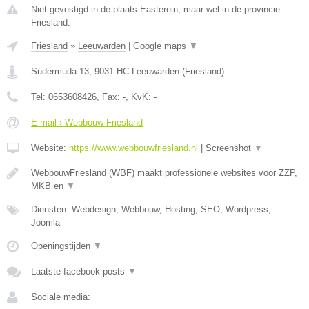
Niet gevestigd in de plaats Easterein, maar wel in de provincie
Friesland.
Friesland
»
Leeuwarden
|
Google maps
▼
Sudermuda 13
,
9031 HC
Leeuwarden
(
Friesland
)
Tel:
0653608426
, Fax:
-
, KvK:
-
E-mail › Webbouw Friesland
Website:
https://www.webbouwfriesland.nl
|
Screenshot
▼
WebbouwFriesland (WBF) maakt professionele websites voor ZZP,
MKB en
▼
Diensten: Webdesign, Webbouw, Hosting, SEO, Wordpress,
Joomla
Openingstijden
▼
Laatste facebook posts
▼
Sociale media: