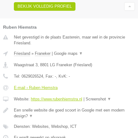
BEKIJK VOLLEDIG PROFIEL
Ruben Hiemstra
Niet gevestigd in de plaats Easterein, maar wel in de provincie
Friesland.
Friesland
»
Franeker
|
Google maps
▼
Waagstraat 3
,
8801 LG
Franeker
(
Friesland
)
Tel:
0629026524
, Fax:
-
, KvK:
-
E-mail › Ruben Hiemstra
Website:
https://www.rubenhiemstra.nl
|
Screenshot
▼
Een snelle website die goed scoort in Google met een modern
design?
▼
Diensten: Websites, Webshop, ICT
Er wordt gewerkt op afspraak.