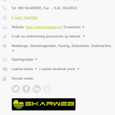
Tel:
088 SKARWEB
, Fax:
-
, KvK:
50143522
E-mail › SkarWeb
Website:
https://www.skarweb.nl/
|
Screenshot
▼
U wilt uw onderneming presenteren op internet.
▼
Webdesign, Domeinregistratie, Hosting, Statistieken, Zoekmachine
▼
Openingstijden
▼
Laatste tweets
▼
|
Laatste facebook posts
▼
Sociale media: