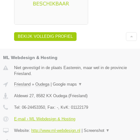
BEKIJK VOLLEDIG PROFIEL
ML Webdesign & Hosting
Niet gevestigd in de plaats Easterein, maar wel in de provincie
Friesland.
Friesland
»
Oudega
|
Google maps
▼
Aldewei 27
,
8582 KX
Oudega
(
Friesland
)
Tel:
06-24453350
, Fax:
-
, KvK:
01122179
E-mail › ML Webdesign & Hosting
Website:
http://www.ml-webdesign.nl
|
Screenshot
▼