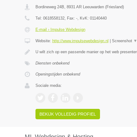
Bordineweg 24B
,
8931 AR
Leeuwarden
(
Friesland
)
Tel:
0618558132
, Fax:
-
, KvK:
01140440
E-mail › Impulse Webdesign
Website:
http://www.impulsewebdesign.nl
|
Screenshot
U wilt zich op een passende manier op het web present
Diensten onbekend
Openingstijden onbekend
Sociale media:
BEKIJK VOLLEDIG PROFIEL
ML Webdesign & Hosting