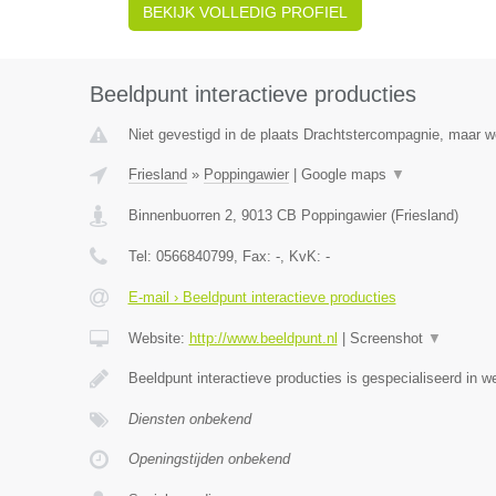
BEKIJK VOLLEDIG PROFIEL
Beeldpunt interactieve producties
Niet gevestigd in de plaats Drachtstercompagnie, maar wel
Friesland
»
Poppingawier
|
Google maps
▼
Binnenbuorren 2
,
9013 CB
Poppingawier
(
Friesland
)
Tel:
0566840799
, Fax:
-
, KvK:
-
E-mail › Beeldpunt interactieve producties
Website:
http://www.beeldpunt.nl
|
Screenshot
▼
Beeldpunt interactieve producties is gespecialiseerd in w
Diensten onbekend
Openingstijden onbekend