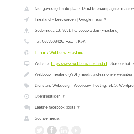
Niet gevestigd in de plaats Drachtstercompagnie, maar wel
Friesland
»
Leeuwarden
|
Google maps
▼
Sudermuda 13
,
9031 HC
Leeuwarden
(
Friesland
)
Tel:
0653608426
, Fax:
-
, KvK:
-
E-mail › Webbouw Friesland
Website:
https://www.webbouwfriesland.nl
|
Screenshot
WebbouwFriesland (WBF) maakt professionele websites
Diensten: Webdesign, Webbouw, Hosting, SEO, Wordpre
Openingstijden
▼
Laatste facebook posts
▼
Sociale media: