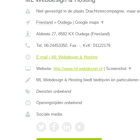
Niet gevestigd in de plaats Drachtstercompagnie, maar wel
Friesland
»
Oudega
|
Google maps
▼
Aldewei 27
,
8582 KX
Oudega
(
Friesland
)
Tel:
06-24453350
, Fax:
-
, KvK:
01122179
E-mail › ML Webdesign & Hosting
Website:
http://www.ml-webdesign.nl
|
Screenshot
▼
ML Webdesign & Hosting biedt bedrijven en particulieren
Diensten onbekend
Openingstijden onbekend
Sociale media: