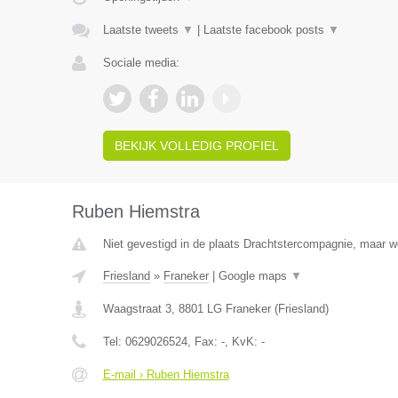
Laatste tweets
▼
|
Laatste facebook posts
▼
Sociale media:
BEKIJK VOLLEDIG PROFIEL
Ruben Hiemstra
Niet gevestigd in de plaats Drachtstercompagnie, maar wel
Friesland
»
Franeker
|
Google maps
▼
Waagstraat 3
,
8801 LG
Franeker
(
Friesland
)
Tel:
0629026524
, Fax:
-
, KvK:
-
E-mail › Ruben Hiemstra