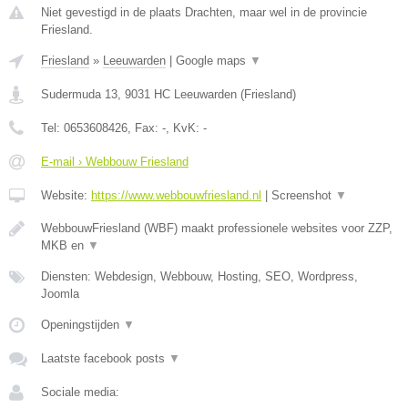
Niet gevestigd in de plaats Drachten, maar wel in de provincie
Friesland.
Friesland
»
Leeuwarden
|
Google maps
▼
Sudermuda 13
,
9031 HC
Leeuwarden
(
Friesland
)
Tel:
0653608426
, Fax:
-
, KvK:
-
E-mail › Webbouw Friesland
Website:
https://www.webbouwfriesland.nl
|
Screenshot
▼
WebbouwFriesland (WBF) maakt professionele websites voor ZZP,
MKB en
▼
Diensten: Webdesign, Webbouw, Hosting, SEO, Wordpress,
Joomla
Openingstijden
▼
Laatste facebook posts
▼
Sociale media: