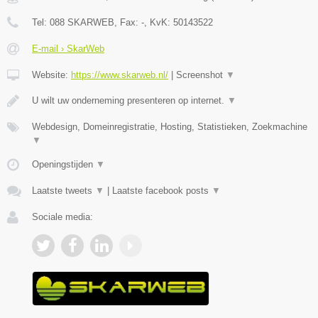
Tel:
088 SKARWEB
, Fax:
-
, KvK:
50143522
E-mail › SkarWeb
Website:
https://www.skarweb.nl/
|
Screenshot
▼
U wilt uw onderneming presenteren op internet.
▼
Webdesign, Domeinregistratie, Hosting, Statistieken, Zoekmachine
▼
Openingstijden
▼
Laatste tweets
▼
|
Laatste facebook posts
▼
Sociale media: