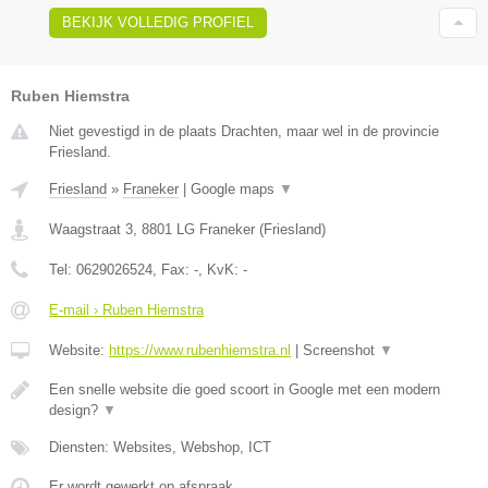
BEKIJK VOLLEDIG PROFIEL
Ruben Hiemstra
Niet gevestigd in de plaats Drachten, maar wel in de provincie
Friesland.
Friesland
»
Franeker
|
Google maps
▼
Waagstraat 3
,
8801 LG
Franeker
(
Friesland
)
Tel:
0629026524
, Fax:
-
, KvK:
-
E-mail › Ruben Hiemstra
Website:
https://www.rubenhiemstra.nl
|
Screenshot
▼
Een snelle website die goed scoort in Google met een modern
design?
▼
Diensten: Websites, Webshop, ICT
Er wordt gewerkt op afspraak.