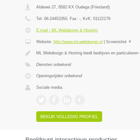
Aldewei 27
,
8582 KX
Oudega
(
Friesland
)
Tel:
06-24453350
, Fax:
-
, KvK:
01122179
E-mail › ML Webdesign & Hosting
Website:
http://www.ml-webdesign.nl
|
Screenshot
▼
ML Webdesign & Hosting biedt bedrijven en particulieren
Diensten onbekend
Openingstijden onbekend
Sociale media:
BEKIJK VOLLEDIG PROFIEL
Beeldpunt interactieve producties