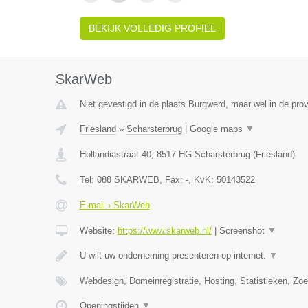
BEKIJK VOLLEDIG PROFIEL
SkarWeb
Niet gevestigd in de plaats Burgwerd, maar wel in de prov
Friesland
»
Scharsterbrug
|
Google maps
▼
Hollandiastraat 40
,
8517 HG
Scharsterbrug
(
Friesland
)
Tel:
088 SKARWEB
, Fax:
-
, KvK:
50143522
E-mail › SkarWeb
Website:
https://www.skarweb.nl/
|
Screenshot
▼
U wilt uw onderneming presenteren op internet.
▼
Webdesign, Domeinregistratie, Hosting, Statistieken, Z
Openingstijden
▼