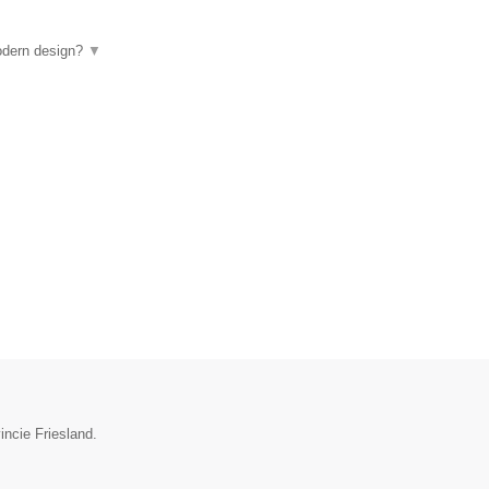
odern design?
▼
incie Friesland.