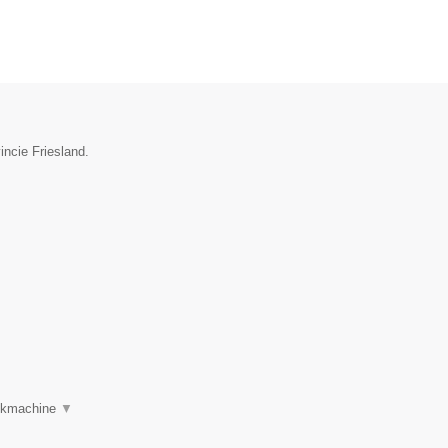
incie Friesland.
oekmachine
▼