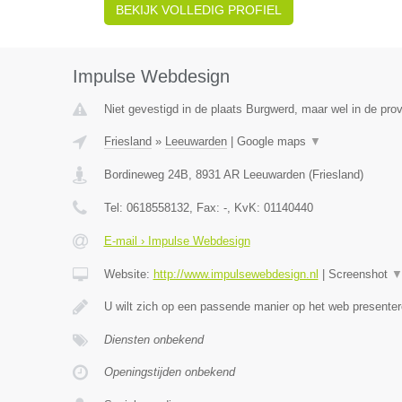
BEKIJK VOLLEDIG PROFIEL
Impulse Webdesign
Niet gevestigd in de plaats Burgwerd, maar wel in de prov
Friesland
»
Leeuwarden
|
Google maps
▼
Bordineweg 24B
,
8931 AR
Leeuwarden
(
Friesland
)
Tel:
0618558132
, Fax:
-
, KvK:
01140440
E-mail › Impulse Webdesign
Website:
http://www.impulsewebdesign.nl
|
Screenshot
U wilt zich op een passende manier op het web present
Diensten onbekend
Openingstijden onbekend