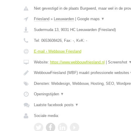
Niet gevestigd in de plaats Burgwerd, maar wel in de prov
Friesland
»
Leeuwarden
|
Google maps
▼
Sudermuda 13
,
9031 HC
Leeuwarden
(
Friesland
)
Tel:
0653608426
, Fax:
-
, KvK:
-
E-mail › Webbouw Friesland
Website:
https://www.webbouwfriesland.nl
|
Screenshot
WebbouwFriesland (WBF) maakt professionele websites
Diensten: Webdesign, Webbouw, Hosting, SEO, Wordpre
Openingstijden
▼
Laatste facebook posts
▼
Sociale media: