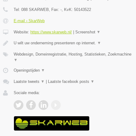
Tel:
088 SKARWEB
, Fax:
-
, KvK:
50143522
E-mail › SkarWeb
Website:
https://www.skarweb.nl/
|
Screenshot
▼
U wilt uw onderneming presenteren op internet.
▼
Webdesign, Domeinregistratie, Hosting, Statistieken, Zoekmachine
▼
Openingstijden
▼
Laatste tweets
▼
|
Laatste facebook posts
▼
Sociale media: