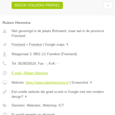
BEKIJK VOLLEDIG PROFIEL
Ruben Hiemstra
Niet gevestigd in de plaats Britswerd, maar wel in de provincie
Friesland.
Friesland
»
Franeker
|
Google maps
▼
Waagstraat 3
,
8801 LG
Franeker
(
Friesland
)
Tel:
0629026524
, Fax:
-
, KvK:
-
E-mail › Ruben Hiemstra
Website:
https://www.rubenhiemstra.nl
|
Screenshot
▼
Een snelle website die goed scoort in Google met een modern
design?
▼
Diensten: Websites, Webshop, ICT
Er wordt gewerkt op afspraak.