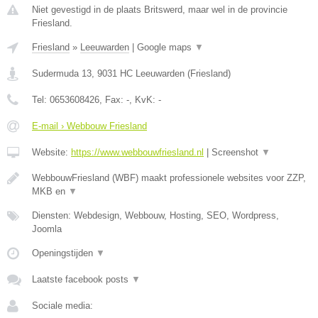
Niet gevestigd in de plaats Britswerd, maar wel in de provincie
Friesland.
Friesland
»
Leeuwarden
|
Google maps
▼
Sudermuda 13
,
9031 HC
Leeuwarden
(
Friesland
)
Tel:
0653608426
, Fax:
-
, KvK:
-
E-mail › Webbouw Friesland
Website:
https://www.webbouwfriesland.nl
|
Screenshot
▼
WebbouwFriesland (WBF) maakt professionele websites voor ZZP,
MKB en
▼
Diensten: Webdesign, Webbouw, Hosting, SEO, Wordpress,
Joomla
Openingstijden
▼
Laatste facebook posts
▼
Sociale media: