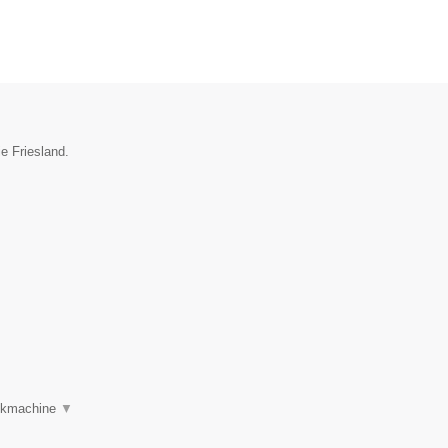
e Friesland.
oekmachine
▼