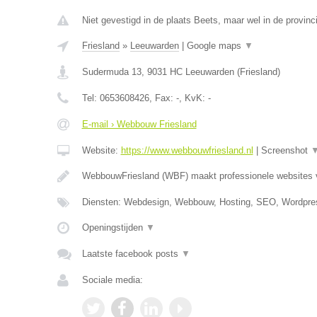
Niet gevestigd in de plaats Beets, maar wel in de provinci
Friesland
»
Leeuwarden
|
Google maps
▼
Sudermuda 13
,
9031 HC
Leeuwarden
(
Friesland
)
Tel:
0653608426
, Fax:
-
, KvK:
-
E-mail › Webbouw Friesland
Website:
https://www.webbouwfriesland.nl
|
Screenshot
WebbouwFriesland (WBF) maakt professionele websites
Diensten: Webdesign, Webbouw, Hosting, SEO, Wordpre
Openingstijden
▼
Laatste facebook posts
▼
Sociale media: