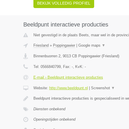
BEKIJK VOLLEDIG PROFIEL
Beeldpunt interactieve producties
Niet gevestigd in de plaats Beets, maar wel in de provinci
Friesland
»
Poppingawier
|
Google maps
▼
Binnenbuorren 2
,
9013 CB
Poppingawier
(
Friesland
)
Tel:
0566840799
, Fax:
-
, KvK:
-
E-mail › Beeldpunt interactieve producties
Website:
http://www.beeldpunt.nl
|
Screenshot
▼
Beeldpunt interactieve producties is gespecialiseerd in w
Diensten onbekend
Openingstijden onbekend