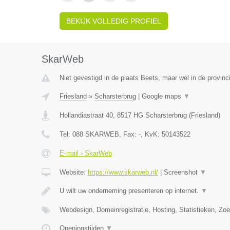
BEKIJK VOLLEDIG PROFIEL
SkarWeb
Niet gevestigd in de plaats Beets, maar wel in de provinci
Friesland
»
Scharsterbrug
|
Google maps
▼
Hollandiastraat 40
,
8517 HG
Scharsterbrug
(
Friesland
)
Tel:
088 SKARWEB
, Fax:
-
, KvK:
50143522
E-mail › SkarWeb
Website:
https://www.skarweb.nl/
|
Screenshot
▼
U wilt uw onderneming presenteren op internet.
▼
Webdesign, Domeinregistratie, Hosting, Statistieken, Z
Openingstijden
▼