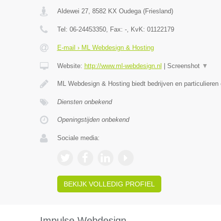
Aldewei 27
,
8582 KX
Oudega
(
Friesland
)
Tel:
06-24453350
, Fax:
-
, KvK:
01122179
E-mail › ML Webdesign & Hosting
Website:
http://www.ml-webdesign.nl
|
Screenshot
▼
ML Webdesign & Hosting biedt bedrijven en particulieren
Diensten onbekend
Openingstijden onbekend
Sociale media:
BEKIJK VOLLEDIG PROFIEL
Impulse Webdesign