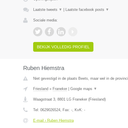
Laatste tweets
▼
|
Laatste facebook posts
▼
Sociale media:
BEKIJK VOLLEDIG PROFIEL
Ruben Hiemstra
Niet gevestigd in de plaats Beets, maar wel in de provinci
Friesland
»
Franeker
|
Google maps
▼
Waagstraat 3
,
8801 LG
Franeker
(
Friesland
)
Tel:
0629026524
, Fax:
-
, KvK:
-
E-mail › Ruben Hiemstra