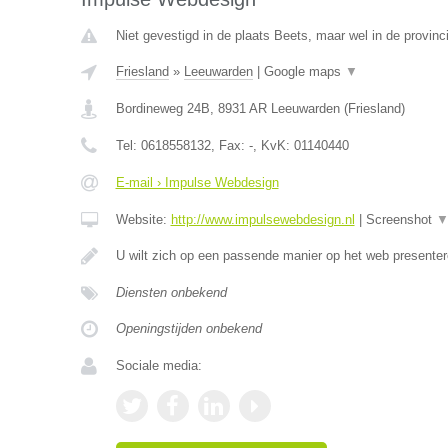
Niet gevestigd in de plaats Beets, maar wel in de provinci
Friesland
»
Leeuwarden
|
Google maps
▼
Bordineweg 24B
,
8931 AR
Leeuwarden
(
Friesland
)
Tel:
0618558132
, Fax:
-
, KvK:
01140440
E-mail › Impulse Webdesign
Website:
http://www.impulsewebdesign.nl
|
Screenshot
U wilt zich op een passende manier op het web present
Diensten onbekend
Openingstijden onbekend
Sociale media: