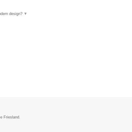
odern design?
▼
e Friesland.