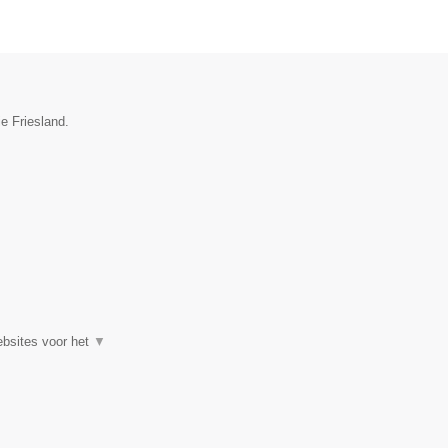
e Friesland.
ebsites voor het
▼