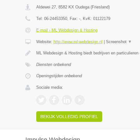
Aldewei 27
,
8582 KX
Oudega
(
Friesland
)
Tel:
06-24453350
, Fax:
-
, KvK:
01122179
E-mail › ML Webdesign & Hosting
Website:
http://www.ml-webdesign.nl
|
Screenshot
▼
ML Webdesign & Hosting biedt bedrijven en particulieren
Diensten onbekend
Openingstijden onbekend
Sociale media:
BEKIJK VOLLEDIG PROFIEL
Impulse Webdesign