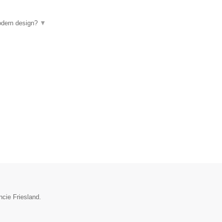
odern design?
▼
ncie Friesland.