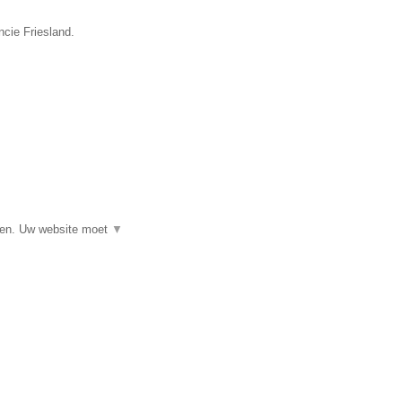
ncie Friesland.
▼
eren. Uw website moet
▼