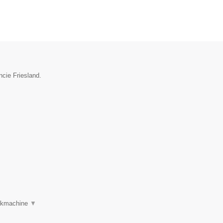
ncie Friesland.
oekmachine
▼