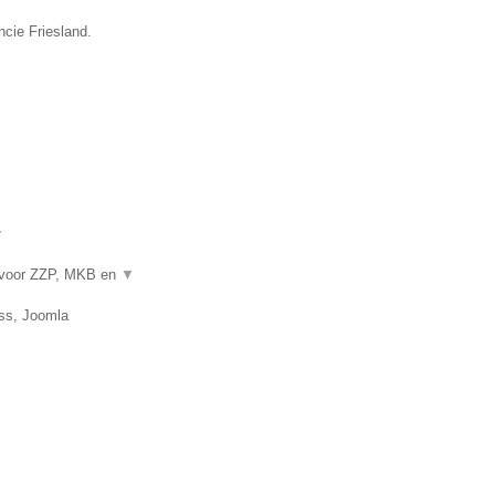
ncie Friesland.
▼
 voor ZZP, MKB en
▼
ss, Joomla