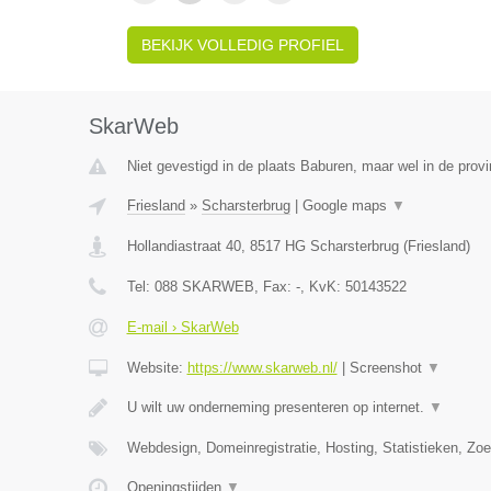
BEKIJK VOLLEDIG PROFIEL
SkarWeb
Niet gevestigd in de plaats Baburen, maar wel in de provi
Friesland
»
Scharsterbrug
|
Google maps
▼
Hollandiastraat 40
,
8517 HG
Scharsterbrug
(
Friesland
)
Tel:
088 SKARWEB
, Fax:
-
, KvK:
50143522
E-mail › SkarWeb
Website:
https://www.skarweb.nl/
|
Screenshot
▼
U wilt uw onderneming presenteren op internet.
▼
Webdesign, Domeinregistratie, Hosting, Statistieken, Z
Openingstijden
▼