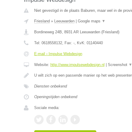
Niet gevestigd in de plaats Baburen, maar wel in de provi
Friesland
»
Leeuwarden
|
Google maps
▼
Bordineweg 24B
,
8931 AR
Leeuwarden
(
Friesland
)
Tel:
0618558132
, Fax:
-
, KvK:
01140440
E-mail › Impulse Webdesign
Website:
http://www.impulsewebdesign.nl
|
Screenshot
U wilt zich op een passende manier op het web present
Diensten onbekend
Openingstijden onbekend
Sociale media: