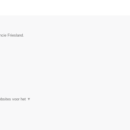
ncie Friesland.
ebsites voor het
▼