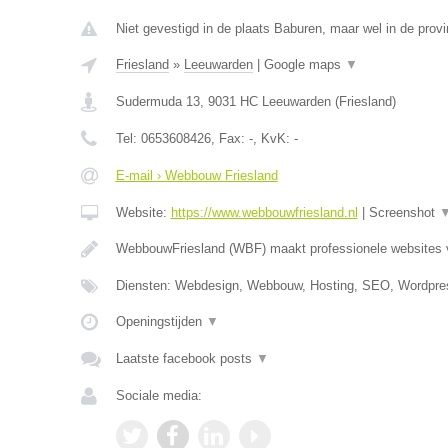
Niet gevestigd in de plaats Baburen, maar wel in de provi
Friesland
»
Leeuwarden
|
Google maps
▼
Sudermuda 13
,
9031 HC
Leeuwarden
(
Friesland
)
Tel:
0653608426
, Fax:
-
, KvK:
-
E-mail › Webbouw Friesland
Website:
https://www.webbouwfriesland.nl
|
Screenshot
WebbouwFriesland (WBF) maakt professionele websites
Diensten: Webdesign, Webbouw, Hosting, SEO, Wordpre
Openingstijden
▼
Laatste facebook posts
▼
Sociale media: