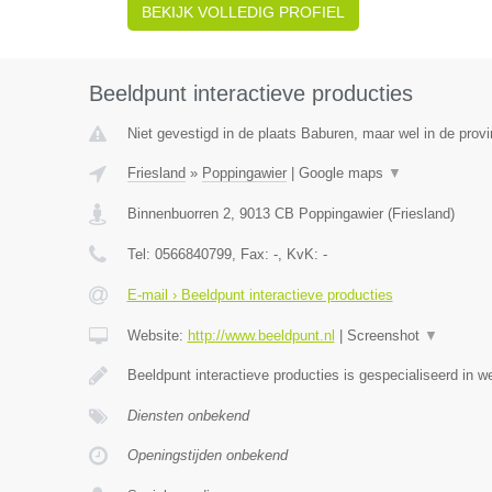
BEKIJK VOLLEDIG PROFIEL
Beeldpunt interactieve producties
Niet gevestigd in de plaats Baburen, maar wel in de provi
Friesland
»
Poppingawier
|
Google maps
▼
Binnenbuorren 2
,
9013 CB
Poppingawier
(
Friesland
)
Tel:
0566840799
, Fax:
-
, KvK:
-
E-mail › Beeldpunt interactieve producties
Website:
http://www.beeldpunt.nl
|
Screenshot
▼
Beeldpunt interactieve producties is gespecialiseerd in w
Diensten onbekend
Openingstijden onbekend