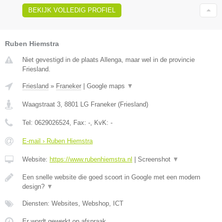
BEKIJK VOLLEDIG PROFIEL
Ruben Hiemstra
Niet gevestigd in de plaats Allenga, maar wel in de provincie
Friesland.
Friesland
»
Franeker
|
Google maps
▼
Waagstraat 3
,
8801 LG
Franeker
(
Friesland
)
Tel:
0629026524
, Fax:
-
, KvK:
-
E-mail › Ruben Hiemstra
Website:
https://www.rubenhiemstra.nl
|
Screenshot
▼
Een snelle website die goed scoort in Google met een modern
design?
▼
Diensten: Websites, Webshop, ICT
Er wordt gewerkt op afspraak.