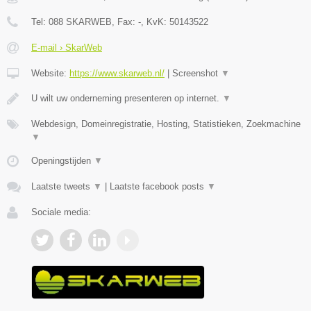
Tel:
088 SKARWEB
, Fax:
-
, KvK:
50143522
E-mail › SkarWeb
Website:
https://www.skarweb.nl/
|
Screenshot
▼
U wilt uw onderneming presenteren op internet.
▼
Webdesign, Domeinregistratie, Hosting, Statistieken, Zoekmachine
▼
Openingstijden
▼
Laatste tweets
▼
|
Laatste facebook posts
▼
Sociale media: