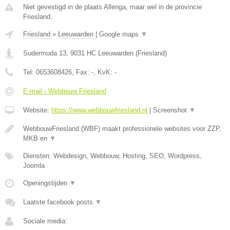
Niet gevestigd in de plaats Allenga, maar wel in de provincie
Friesland.
Friesland
»
Leeuwarden
|
Google maps
▼
Sudermuda 13
,
9031 HC
Leeuwarden
(
Friesland
)
Tel:
0653608426
, Fax:
-
, KvK:
-
E-mail › Webbouw Friesland
Website:
https://www.webbouwfriesland.nl
|
Screenshot
▼
WebbouwFriesland (WBF) maakt professionele websites voor ZZP,
MKB en
▼
Diensten: Webdesign, Webbouw, Hosting, SEO, Wordpress,
Joomla
Openingstijden
▼
Laatste facebook posts
▼
Sociale media: