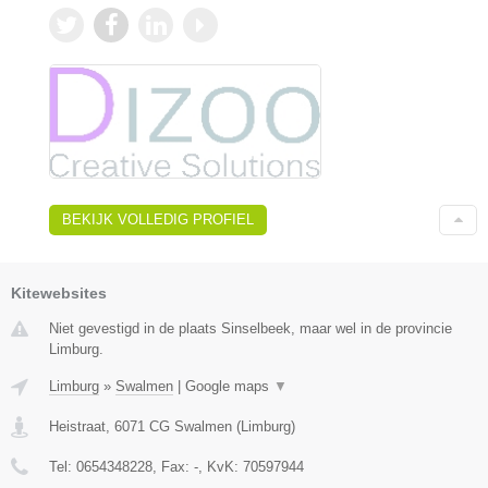
BEKIJK VOLLEDIG PROFIEL
Kitewebsites
Niet gevestigd in de plaats Sinselbeek, maar wel in de provincie
Limburg.
Limburg
»
Swalmen
|
Google maps
▼
Heistraat
,
6071 CG
Swalmen
(
Limburg
)
Tel:
0654348228
, Fax:
-
, KvK:
70597944