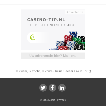
Uw advertentie hier? Mail ons
Ik kwam, ik zocht, ik vond - Julius Caesar / 47 v.Chr. ;)
©
JBB Media
|
Privacy