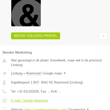
BEKIJK VOLLEDIG PROFIEL
Sender Marketing
Niet gevestigd in de plaats Sinselbeek, maar wel in de provincie
Limburg.
Limburg
»
Roermond
|
Google maps
▼
Kapellerpoort 1 B07
,
6041 HZ
Roermond
(
Limburg
)
Tel:
+31 611332430
, Fax:
-
, KvK:
-
E-mail › Sender Marketing
Website:
https://sendermarketing.com/
|
Screenshot
▼