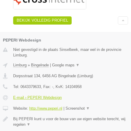
BEKIJK VOLLEDIG PROFIEL
PEPERI Webdesign
Niet gevestigd in de plaats Sinselbeek, maar wel in de provincie
Limburg.
Limburg
»
Bingelrade
|
Google maps
▼
Dorpsstraat 134
,
6456 AG
Bingelrade
(
Limburg
)
Tel:
0643379633
, Fax:
-
, KvK:
14104958
E-mail › PEPERI Webdesign
Website:
http://www.peperi.nl
|
Screenshot
▼
Bij PEPERI kunt u voor de bouw van uw eigen website terecht, wij
regelen
▼