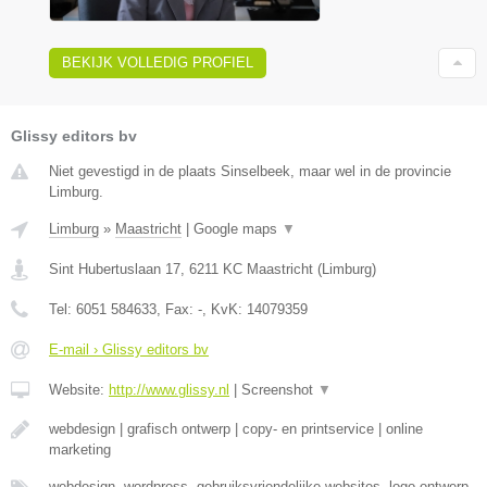
BEKIJK VOLLEDIG PROFIEL
Glissy editors bv
Niet gevestigd in de plaats Sinselbeek, maar wel in de provincie
Limburg.
Limburg
»
Maastricht
|
Google maps
▼
Sint Hubertuslaan 17
,
6211 KC
Maastricht
(
Limburg
)
Tel:
6051 584633
, Fax:
-
, KvK:
14079359
E-mail › Glissy editors bv
Website:
http://www.glissy.nl
|
Screenshot
▼
webdesign | grafisch ontwerp | copy- en printservice | online
marketing
webdesign, wordpress, gebruiksvriendelijke websites, logo ontwerp,