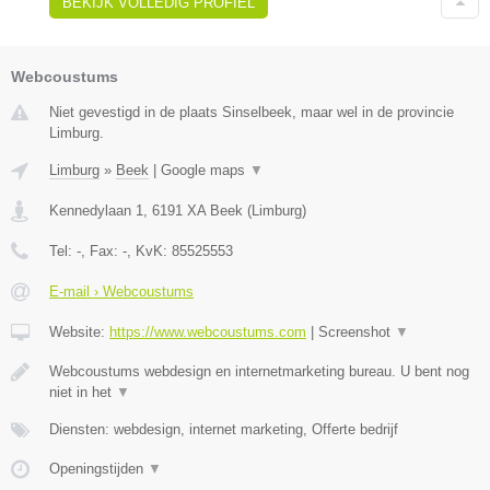
BEKIJK VOLLEDIG PROFIEL
Webcoustums
Niet gevestigd in de plaats Sinselbeek, maar wel in de provincie
Limburg.
Limburg
»
Beek
|
Google maps
▼
Kennedylaan 1
,
6191 XA
Beek
(
Limburg
)
Tel:
-
, Fax:
-
, KvK:
85525553
E-mail › Webcoustums
Website:
https://www.webcoustums.com
|
Screenshot
▼
Webcoustums webdesign en internetmarketing bureau. U bent nog
niet in het
▼
Diensten: webdesign, internet marketing, Offerte bedrijf
Openingstijden
▼