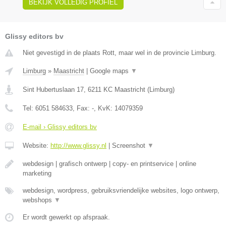
BEKIJK VOLLEDIG PROFIEL
Glissy editors bv
Niet gevestigd in de plaats Rott, maar wel in de provincie Limburg.
Limburg
»
Maastricht
|
Google maps
▼
Sint Hubertuslaan 17
,
6211 KC
Maastricht
(
Limburg
)
Tel:
6051 584633
, Fax:
-
, KvK:
14079359
E-mail › Glissy editors bv
Website:
http://www.glissy.nl
|
Screenshot
▼
webdesign | grafisch ontwerp | copy- en printservice | online
marketing
webdesign, wordpress, gebruiksvriendelijke websites, logo ontwerp,
webshops
▼
Er wordt gewerkt op afspraak.