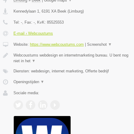
Limburg
»
Beek
|
Google maps
▼
Kennedylaan 1
,
6191 XA
Beek
(
Limburg
)
Tel:
-
, Fax:
-
, KvK:
85525553
E-mail › Webcoustums
Website:
https://www.webcoustums.com
|
Screenshot
▼
Webcoustums webdesign en internetmarketing bureau. U bent nog
niet in het
▼
Diensten: webdesign, internet marketing, Offerte bedrijf
Openingstijden
▼
Sociale media: