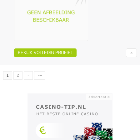
BEKIJK VOLLEDIG PROFIEL
1
2
»
»»