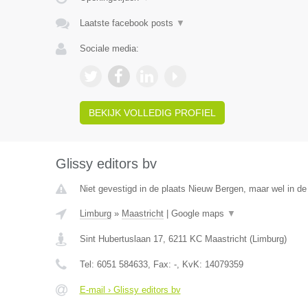
Laatste facebook posts
▼
Sociale media:
BEKIJK VOLLEDIG PROFIEL
Glissy editors bv
Niet gevestigd in de plaats Nieuw Bergen, maar wel in de
Limburg
»
Maastricht
|
Google maps
▼
Sint Hubertuslaan 17
,
6211 KC
Maastricht
(
Limburg
)
Tel:
6051 584633
, Fax:
-
, KvK:
14079359
E-mail › Glissy editors bv