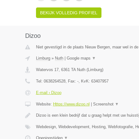
BEKIJK VOLLEDIG PROFIEL
Dizoo
Niet gevestigd in de plaats Nieuw Bergen, maar wel in de
Limburg
»
Nuth
|
Google maps
▼
Watervos 17
,
6361 TA
Nuth
(
Limburg
)
Tel:
0638264528
, Fax:
-
, KvK:
63407957
E-mail › Dizoo
Website:
Https://www.dizoo.nl
|
Screenshot
▼
Dizoo is een klein bedrijf dat u graag helpt met uw huissti
Webdesign, Webdevelopment, Hosting, Webfotografie, Hui
Openingstijden
▼