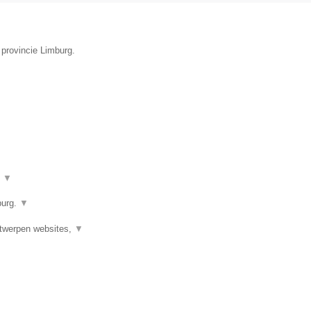
 provincie Limburg.
t
▼
burg.
▼
twerpen websites,
▼