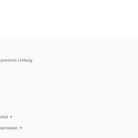
 provincie Limburg.
nshot
▼
rogrammeren
▼