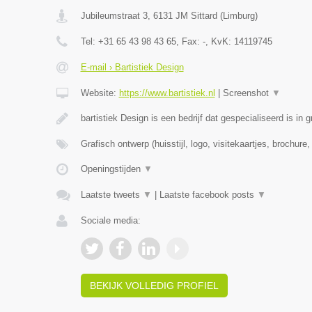
Jubileumstraat 3
,
6131 JM
Sittard
(
Limburg
)
Tel:
+31 65 43 98 43 65
, Fax:
-
, KvK:
14119745
E-mail › Bartistiek Design
Website:
https://www.bartistiek.nl
|
Screenshot
▼
bartistiek Design is een bedrijf dat gespecialiseerd is in 
Grafisch ontwerp (huisstijl, logo, visitekaartjes, brochure
Openingstijden
▼
Laatste tweets
▼
|
Laatste facebook posts
▼
Sociale media:
BEKIJK VOLLEDIG PROFIEL