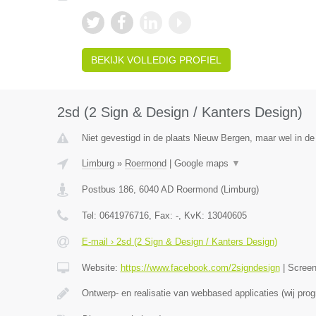
BEKIJK VOLLEDIG PROFIEL
2sd (2 Sign & Design / Kanters Design)
Niet gevestigd in de plaats Nieuw Bergen, maar wel in de
Limburg
»
Roermond
|
Google maps
▼
Postbus 186
,
6040 AD
Roermond
(
Limburg
)
Tel:
0641976716
, Fax:
-
, KvK:
13040605
E-mail › 2sd (2 Sign & Design / Kanters Design)
Website:
https://www.facebook.com/2signdesign
|
Scree
Ontwerp- en realisatie van webbased applicaties (wij p