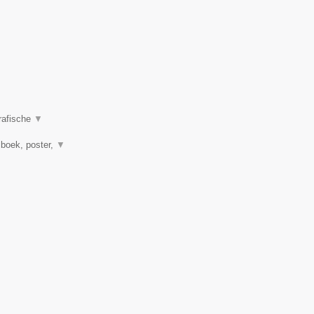
grafische
▼
, boek, poster,
▼