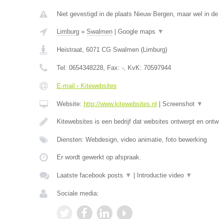
Niet gevestigd in de plaats Nieuw Bergen, maar wel in de
Limburg
»
Swalmen
|
Google maps
▼
Heistraat
,
6071 CG
Swalmen
(
Limburg
)
Tel:
0654348228
, Fax:
-
, KvK:
70597944
E-mail › Kitewebsites
Website:
http://www.kitewebsites.nl
|
Screenshot
▼
Kitewebsites is een bedrijf dat websites ontwerpt en ontw
Diensten: Webdesign, video animatie, foto bewerking
Er wordt gewerkt op afspraak.
Laatste facebook posts
▼
|
Introductie video
▼
Sociale media: