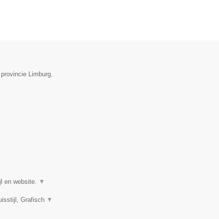
 provincie Limburg.
jl en website.
▼
sstijl, Grafisch
▼