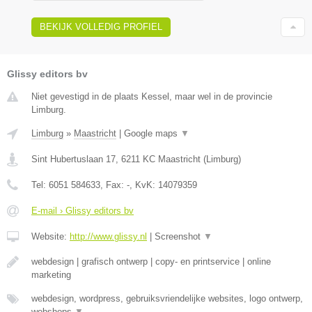
BEKIJK VOLLEDIG PROFIEL
Glissy editors bv
Niet gevestigd in de plaats Kessel, maar wel in de provincie
Limburg.
Limburg
»
Maastricht
|
Google maps
▼
Sint Hubertuslaan 17
,
6211 KC
Maastricht
(
Limburg
)
Tel:
6051 584633
, Fax:
-
, KvK:
14079359
E-mail › Glissy editors bv
Website:
http://www.glissy.nl
|
Screenshot
▼
webdesign | grafisch ontwerp | copy- en printservice | online
marketing
webdesign, wordpress, gebruiksvriendelijke websites, logo ontwerp,
webshops
▼