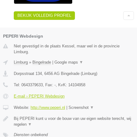
BEKIJK VOLLEDIG PROFIEL
PEPERI Webdesign
Niet gevestigd in de plaats Kessel, maar wel in de provincie
Limburg.
Limburg
»
Bingelrade
|
Google maps
▼
Dorpsstraat 134
,
6456 AG
Bingelrade
(
Limburg
)
Tel:
0643379633
, Fax:
-
, KvK:
14104958
E-mail › PEPERI Webdesign
Website:
http://www.peperi.nl
|
Screenshot
▼
Bij PEPERI kunt u voor de bouw van uw eigen website terecht, wij
regelen
▼
Diensten onbekend