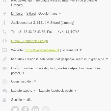
Niet gevestigd in de plaats Kessel, maar wel in de provincie
Limburg.
Limburg
»
Sittard
|
Google maps
▼
Jubileumstraat 3
,
6131 JM
Sittard
(
Limburg
)
Tel:
+31 65 43 98 43 65
, Fax:
-
, KvK:
14119745
E-mail › Bartistiek Design
Website:
https://www.bartistiek.nl
|
Screenshot
▼
bartistiek Design is een bedrijf dat gespecialiseerd is in grafische
▼
Grafisch ontwerp (huisstijl, logo, visitekaartjes, brochure, boek,
poster,
▼
Openingstijden
▼
Laatste tweets
▼
|
Laatste facebook posts
▼
Sociale media: