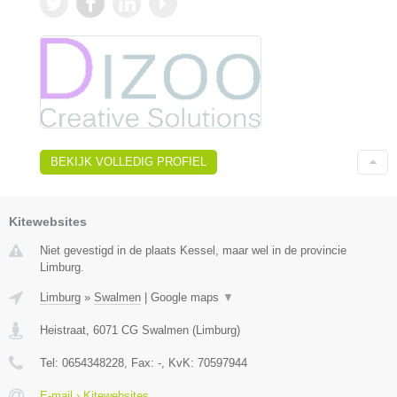
BEKIJK VOLLEDIG PROFIEL
Kitewebsites
Niet gevestigd in de plaats Kessel, maar wel in de provincie
Limburg.
Limburg
»
Swalmen
|
Google maps
▼
Heistraat
,
6071 CG
Swalmen
(
Limburg
)
Tel:
0654348228
, Fax:
-
, KvK:
70597944
E-mail › Kitewebsites