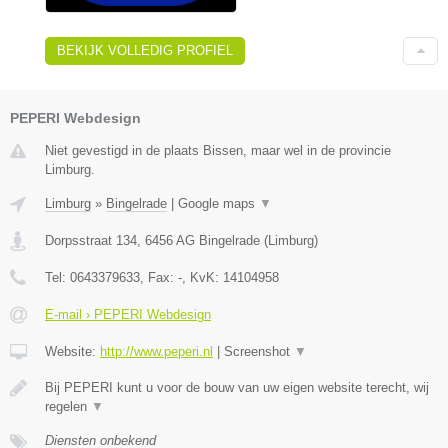
BEKIJK VOLLEDIG PROFIEL
PEPERI Webdesign
Niet gevestigd in de plaats Bissen, maar wel in de provincie
Limburg.
Limburg
»
Bingelrade
|
Google maps
▼
Dorpsstraat 134
,
6456 AG
Bingelrade
(
Limburg
)
Tel:
0643379633
, Fax:
-
, KvK:
14104958
E-mail › PEPERI Webdesign
Website:
http://www.peperi.nl
|
Screenshot
▼
Bij PEPERI kunt u voor de bouw van uw eigen website terecht, wij
regelen
▼
Diensten onbekend