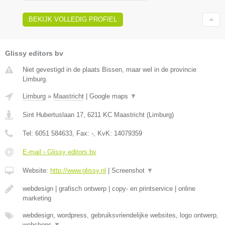
BEKIJK VOLLEDIG PROFIEL
Glissy editors bv
Niet gevestigd in de plaats Bissen, maar wel in de provincie
Limburg.
Limburg
»
Maastricht
|
Google maps
▼
Sint Hubertuslaan 17
,
6211 KC
Maastricht
(
Limburg
)
Tel:
6051 584633
, Fax:
-
, KvK:
14079359
E-mail › Glissy editors bv
Website:
http://www.glissy.nl
|
Screenshot
▼
webdesign | grafisch ontwerp | copy- en printservice | online
marketing
webdesign, wordpress, gebruiksvriendelijke websites, logo ontwerp,
webshops
▼