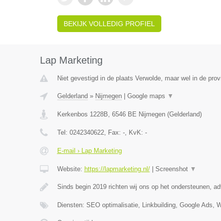
BEKIJK VOLLEDIG PROFIEL
Lap Marketing
Niet gevestigd in de plaats Verwolde, maar wel in de prov
Gelderland
»
Nijmegen
|
Google maps
▼
Kerkenbos 1228B
,
6546 BE
Nijmegen
(
Gelderland
)
Tel:
0242340622
, Fax:
-
, KvK:
-
E-mail › Lap Marketing
Website:
https://lapmarketing.nl/
|
Screenshot
▼
Sinds begin 2019 richten wij ons op het ondersteunen, a
Diensten: SEO optimalisatie, Linkbuilding, Google Ads, 