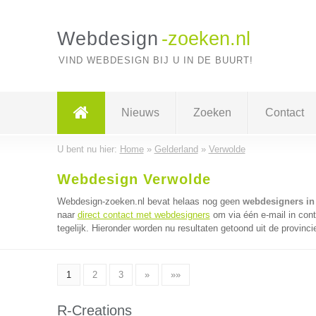
Webdesign
-zoeken.nl
VIND WEBDESIGN BIJ U IN DE BUURT!
Nieuws
Zoeken
Contact
U bent nu hier:
Home
»
Gelderland
»
Verwolde
Webdesign Verwolde
Webdesign-zoeken.nl bevat helaas nog geen
webdesigners in
naar
direct contact met webdesigners
om via één e-mail in con
tegelijk. Hieronder worden nu resultaten getoond uit de provinci
1
2
3
»
»»
R-Creations