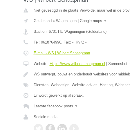
Niet gevestigd in de plaats Verwolde, maar wel in de prov
Gelderland
»
Wageningen
|
Google maps
▼
Bastion
,
6701 HE
Wageningen
(
Gelderland
)
Tel:
0618764996
, Fax:
-
, KvK:
-
E-mail › WS | Wilbert Schaapman
Website:
Https://www.wilbertschaapman.nl
|
Screenshot
WS ontwerpt, bouwt en onderhoudt websites voor middelg
Diensten: Webdesign, Website advies, Hosting, Website
Er wordt gewerkt op afspraak.
Laatste facebook posts
▼
Sociale media: