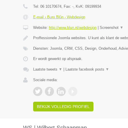
Tel:
06 10170674
, Fax:
-
, KvK:
09199934
E-mail › Buro Blûn - Webdesign
Website:
http://www.blun.nl/webdesign
|
Screenshot
▼
Proffessionele Joomla websites. U kunt als klant de webs
Diensten: Joomla, CRM, CSS, Design, Onderhoud, Advi
Er wordt gewerkt op afspraak.
Laatste tweets
▼
|
Laatste facebook posts
▼
Sociale media:
BEKIJK VOLLEDIG PROFIEL
WS | Wilbert Schaapman