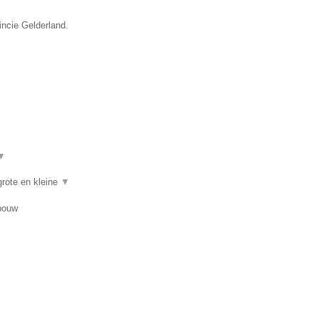
incie Gelderland.
▼
rote en kleine
▼
bouw