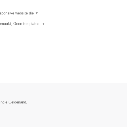
esponsive website die
▼
emaakt, Geen templates,
▼
incie Gelderland.