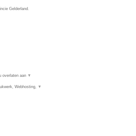
incie Gelderland.
u overlaten aan
▼
Drukwerk, Webhosting,
▼