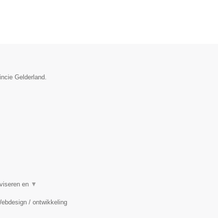
incie Gelderland.
dviseren en
▼
Webdesign / ontwikkeling