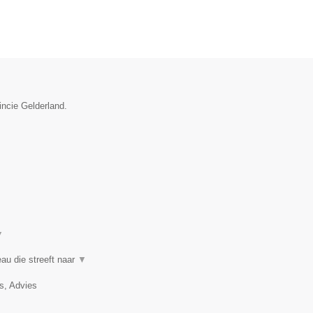
incie Gelderland.
▼
au die streeft naar
▼
, Advies