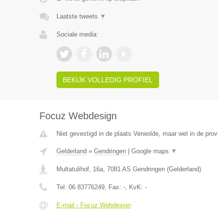
Laatste tweets
▼
Sociale media:
BEKIJK VOLLEDIG PROFIEL
Focuz Webdesign
Niet gevestigd in de plaats Verwolde, maar wel in de prov
Gelderland
»
Gendringen
|
Google maps
▼
Multatulihof, 16a
,
7081 AS
Gendringen
(
Gelderland
)
Tel:
06 83776249
, Fax:
-
, KvK:
-
E-mail › Focuz Webdesign