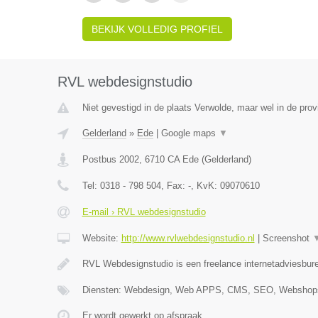
BEKIJK VOLLEDIG PROFIEL
RVL webdesignstudio
Niet gevestigd in de plaats Verwolde, maar wel in de prov
Gelderland
»
Ede
|
Google maps
▼
Postbus 2002
,
6710 CA
Ede
(
Gelderland
)
Tel:
0318 - 798 504
, Fax:
-
, KvK:
09070610
E-mail › RVL webdesignstudio
Website:
http://www.rvlwebdesignstudio.nl
|
Screenshot
RVL Webdesignstudio is een freelance internetadviesbure
Diensten: Webdesign, Web APPS, CMS, SEO, Webshops
Er wordt gewerkt op afspraak.