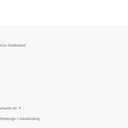
incie Gelderland.
dviseren en
▼
Webdesign / ontwikkeling