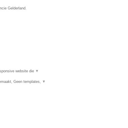
incie Gelderland.
esponsive website die
▼
emaakt, Geen templates,
▼