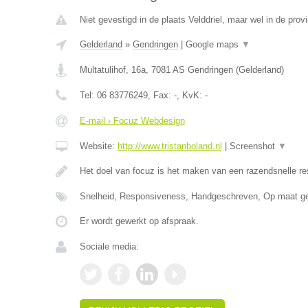
Niet gevestigd in de plaats Velddriel, maar wel in de prov
Gelderland
»
Gendringen
|
Google maps
▼
Multatulihof, 16a
,
7081 AS
Gendringen
(
Gelderland
)
Tel:
06 83776249
, Fax:
-
, KvK:
-
E-mail › Focuz Webdesign
Website:
http://www.tristanboland.nl
|
Screenshot
▼
Het doel van focuz is het maken van een razendsnelle r
Snelheid, Responsiveness, Handgeschreven, Op maat g
Er wordt gewerkt op afspraak.
Sociale media: