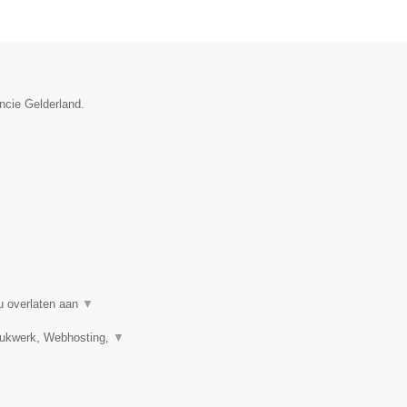
incie Gelderland.
u overlaten aan
▼
Drukwerk, Webhosting,
▼