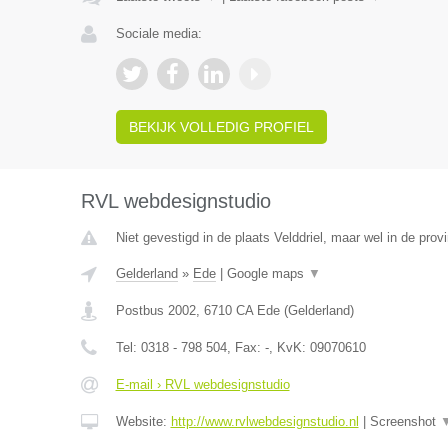
Sociale media:
BEKIJK VOLLEDIG PROFIEL
RVL webdesignstudio
Niet gevestigd in de plaats Velddriel, maar wel in de prov
Gelderland
»
Ede
|
Google maps
▼
Postbus 2002
,
6710 CA
Ede
(
Gelderland
)
Tel:
0318 - 798 504
, Fax:
-
, KvK:
09070610
E-mail › RVL webdesignstudio
Website:
http://www.rvlwebdesignstudio.nl
|
Screenshot