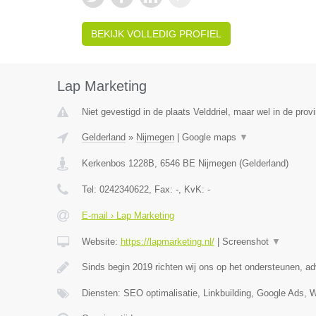
BEKIJK VOLLEDIG PROFIEL
Lap Marketing
Niet gevestigd in de plaats Velddriel, maar wel in de prov
Gelderland
»
Nijmegen
|
Google maps
▼
Kerkenbos 1228B
,
6546 BE
Nijmegen
(
Gelderland
)
Tel:
0242340622
, Fax:
-
, KvK:
-
E-mail › Lap Marketing
Website:
https://lapmarketing.nl/
|
Screenshot
▼
Sinds begin 2019 richten wij ons op het ondersteunen, a
Diensten: SEO optimalisatie, Linkbuilding, Google Ads, 