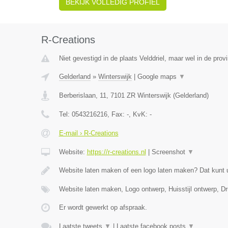
BEKIJK VOLLEDIG PROFIEL
R-Creations
Niet gevestigd in de plaats Velddriel, maar wel in de prov
Gelderland
»
Winterswijk
|
Google maps
▼
Berberislaan, 11
,
7101 ZR
Winterswijk
(
Gelderland
)
Tel:
0543216216
, Fax:
-
, KvK:
-
E-mail › R-Creations
Website:
https://r-creations.nl
|
Screenshot
▼
Website laten maken of een logo laten maken? Dat kunt 
Website laten maken, Logo ontwerp, Huisstijl ontwerp, 
Er wordt gewerkt op afspraak.
Laatste tweets
▼
|
Laatste facebook posts
▼