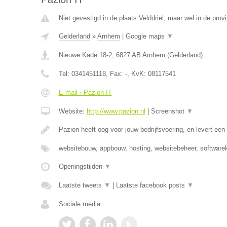
Niet gevestigd in de plaats Velddriel, maar wel in de prov
Gelderland
»
Arnhem
|
Google maps
▼
Nieuwe Kade 18-2
,
6827 AB
Arnhem
(
Gelderland
)
Tel:
0341451118
, Fax:
-
, KvK:
08117541
E-mail › Pazion IT
Website:
http://www.pazion.nl
|
Screenshot
▼
Pazion heeft oog voor jouw bedrijfsvoering, en levert e
websitebouw, appbouw, hosting, websitebeheer, software
Openingstijden
▼
Laatste tweets
▼
|
Laatste facebook posts
▼
Sociale media: