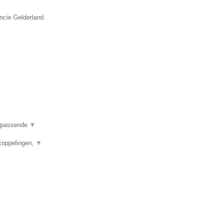
incie Gelderland.
en passende
▼
koppelingen,
▼