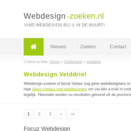
Webdesign
-zoeken.nl
VIND WEBDESIGN BIJ U IN DE BUURT!
Nieuws
Zoeken
Contact
U bent nu hier:
Home
»
Gelderland
»
Velddriel
Webdesign Velddriel
Webdesign-zoeken.nl bevat helaas nog geen
webdesigners in 
naar
direct contact met webdesigners
om via één e-mail in con
tegelijk. Hieronder worden nu resultaten getoond uit de provinci
1
2
3
»
»»
Focuz Webdesign