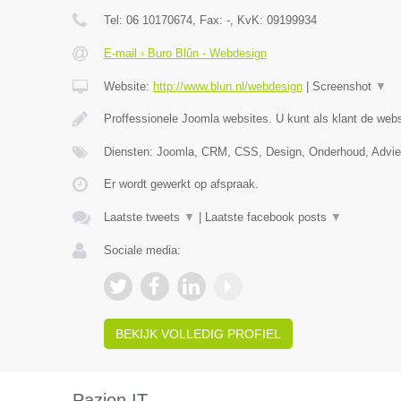
Tel:
06 10170674
, Fax:
-
, KvK:
09199934
E-mail › Buro Blûn - Webdesign
Website:
http://www.blun.nl/webdesign
|
Screenshot
▼
Proffessionele Joomla websites. U kunt als klant de webs
Diensten: Joomla, CRM, CSS, Design, Onderhoud, Advi
Er wordt gewerkt op afspraak.
Laatste tweets
▼
|
Laatste facebook posts
▼
Sociale media:
BEKIJK VOLLEDIG PROFIEL
Pazion IT