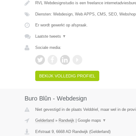
RVL Webdesignstudio is een freelance internetadviesbure
Diensten: Webdesign, Web APPS, CMS, SEO, Webshops
Er wordt gewerkt op afspraak.
Laatste tweets
▼
Sociale media:
BEKIJK VOLLEDIG PROFIEL
Buro Blûn - Webdesign
Niet gevestigd in de plaats Velddriel, maar wel in de prov
Gelderland
»
Randwijk
|
Google maps
▼
Erfstraat 9
,
6668 AD
Randwijk
(
Gelderland
)