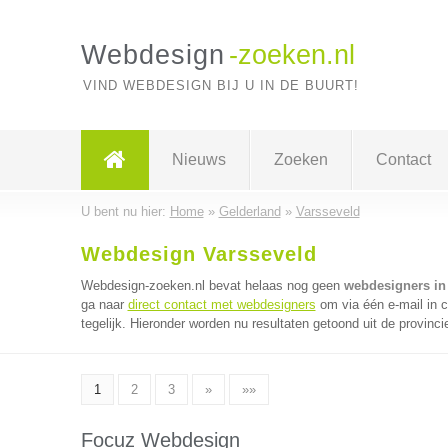
Webdesign
-zoeken.nl
VIND WEBDESIGN BIJ U IN DE BUURT!
Nieuws
Zoeken
Contact
U bent nu hier:
Home
»
Gelderland
»
Varsseveld
Webdesign Varsseveld
Webdesign-zoeken.nl bevat helaas nog geen
webdesigners in
ga naar
direct contact met webdesigners
om via één e-mail in 
tegelijk. Hieronder worden nu resultaten getoond uit de provinci
1
2
3
»
»»
Focuz Webdesign