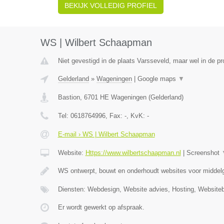
BEKIJK VOLLEDIG PROFIEL
WS | Wilbert Schaapman
Niet gevestigd in de plaats Varsseveld, maar wel in de pr
Gelderland
»
Wageningen
|
Google maps
▼
Bastion
,
6701 HE
Wageningen
(
Gelderland
)
Tel:
0618764996
, Fax:
-
, KvK:
-
E-mail › WS | Wilbert Schaapman
Website:
Https://www.wilbertschaapman.nl
|
Screenshot
WS ontwerpt, bouwt en onderhoudt websites voor middelg
Diensten: Webdesign, Website advies, Hosting, Website
Er wordt gewerkt op afspraak.