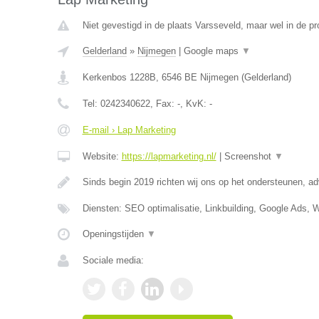
Niet gevestigd in de plaats Varsseveld, maar wel in de pr
Gelderland
»
Nijmegen
|
Google maps
▼
Kerkenbos 1228B
,
6546 BE
Nijmegen
(
Gelderland
)
Tel:
0242340622
, Fax:
-
, KvK:
-
E-mail › Lap Marketing
Website:
https://lapmarketing.nl/
|
Screenshot
▼
Sinds begin 2019 richten wij ons op het ondersteunen, a
Diensten: SEO optimalisatie, Linkbuilding, Google Ads, 
Openingstijden
▼
Sociale media: