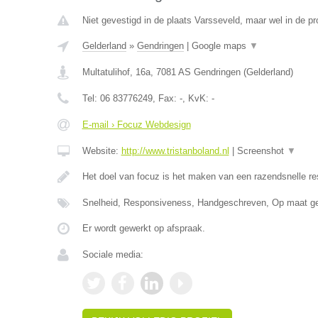
Niet gevestigd in de plaats Varsseveld, maar wel in de pr
Gelderland
»
Gendringen
|
Google maps
▼
Multatulihof, 16a
,
7081 AS
Gendringen
(
Gelderland
)
Tel:
06 83776249
, Fax:
-
, KvK:
-
E-mail › Focuz Webdesign
Website:
http://www.tristanboland.nl
|
Screenshot
▼
Het doel van focuz is het maken van een razendsnelle r
Snelheid, Responsiveness, Handgeschreven, Op maat g
Er wordt gewerkt op afspraak.
Sociale media: