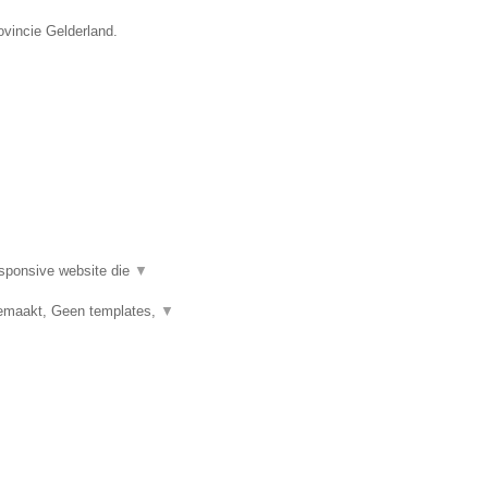
ovincie Gelderland.
esponsive website die
▼
emaakt, Geen templates,
▼