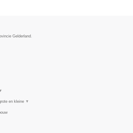
ovincie Gelderland.
▼
rote en kleine
▼
bouw