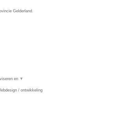
ovincie Gelderland.
dviseren en
▼
Webdesign / ontwikkeling