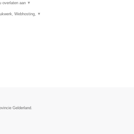
u overlaten aan
▼
Drukwerk, Webhosting,
▼
ovincie Gelderland.