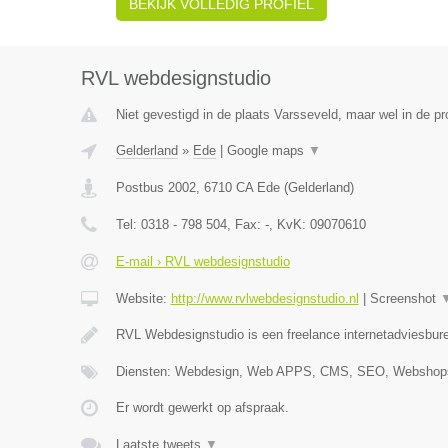
BEKIJK VOLLEDIG PROFIEL
RVL webdesignstudio
Niet gevestigd in de plaats Varsseveld, maar wel in de pr
Gelderland
»
Ede
|
Google maps
▼
Postbus 2002
,
6710 CA
Ede
(
Gelderland
)
Tel:
0318 - 798 504
, Fax:
-
, KvK:
09070610
E-mail › RVL webdesignstudio
Website:
http://www.rvlwebdesignstudio.nl
|
Screenshot
RVL Webdesignstudio is een freelance internetadviesbure
Diensten: Webdesign, Web APPS, CMS, SEO, Webshops
Er wordt gewerkt op afspraak.
Laatste tweets
▼