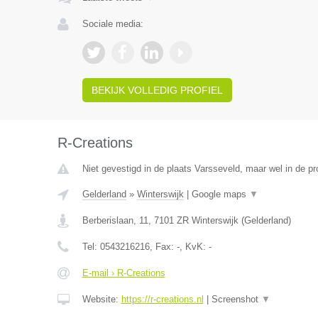
Sociale media:
BEKIJK VOLLEDIG PROFIEL
R-Creations
Niet gevestigd in de plaats Varsseveld, maar wel in de pr
Gelderland
»
Winterswijk
|
Google maps
▼
Berberislaan, 11
,
7101 ZR
Winterswijk
(
Gelderland
)
Tel:
0543216216
, Fax:
-
, KvK:
-
E-mail › R-Creations
Website:
https://r-creations.nl
|
Screenshot
▼