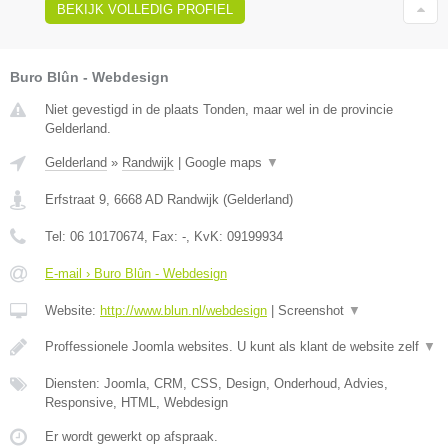
BEKIJK VOLLEDIG PROFIEL
Buro Blûn - Webdesign
Niet gevestigd in de plaats Tonden, maar wel in de provincie
Gelderland.
Gelderland
»
Randwijk
|
Google maps
▼
Erfstraat 9
,
6668 AD
Randwijk
(
Gelderland
)
Tel:
06 10170674
, Fax:
-
, KvK:
09199934
E-mail › Buro Blûn - Webdesign
Website:
http://www.blun.nl/webdesign
|
Screenshot
▼
Proffessionele Joomla websites. U kunt als klant de website zelf
▼
Diensten: Joomla, CRM, CSS, Design, Onderhoud, Advies,
Responsive, HTML, Webdesign
Er wordt gewerkt op afspraak.