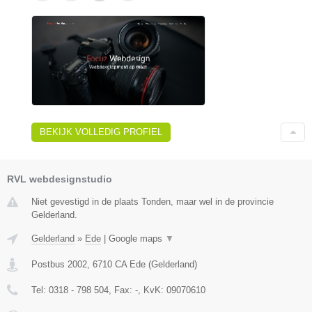
BEKIJK VOLLEDIG PROFIEL
RVL webdesignstudio
Niet gevestigd in de plaats Tonden, maar wel in de provincie
Gelderland.
Gelderland
»
Ede
|
Google maps
▼
Postbus 2002
,
6710 CA
Ede
(
Gelderland
)
Tel:
0318 - 798 504
, Fax:
-
, KvK:
09070610