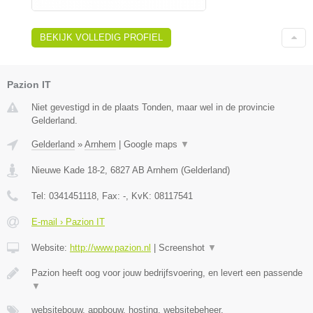
BEKIJK VOLLEDIG PROFIEL
Pazion IT
Niet gevestigd in de plaats Tonden, maar wel in de provincie
Gelderland.
Gelderland
»
Arnhem
|
Google maps
▼
Nieuwe Kade 18-2
,
6827 AB
Arnhem
(
Gelderland
)
Tel:
0341451118
, Fax:
-
, KvK:
08117541
E-mail › Pazion IT
Website:
http://www.pazion.nl
|
Screenshot
▼
Pazion heeft oog voor jouw bedrijfsvoering, en levert een passende
▼
websitebouw, appbouw, hosting, websitebeheer,