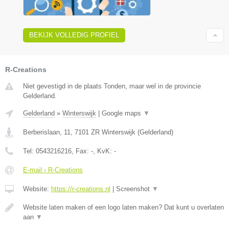
BEKIJK VOLLEDIG PROFIEL
R-Creations
Niet gevestigd in de plaats Tonden, maar wel in de provincie
Gelderland.
Gelderland
»
Winterswijk
|
Google maps
▼
Berberislaan, 11
,
7101 ZR
Winterswijk
(
Gelderland
)
Tel:
0543216216
, Fax:
-
, KvK:
-
E-mail › R-Creations
Website:
https://r-creations.nl
|
Screenshot
▼
Website laten maken of een logo laten maken? Dat kunt u overlaten
aan
▼