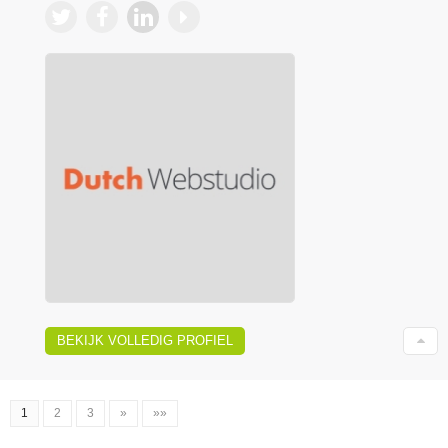
BEKIJK VOLLEDIG PROFIEL
1
2
3
»
»»