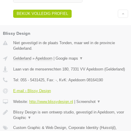
BEKIJK VOLLEDIG PROFIEL
Blissy Design
Niet gevestigd in de plaats Tonden, maar wel in de provincie
Gelderland.
Gelderland
»
Apeldoorn
|
Google maps
▼
Laan van de mensenrechten 180
,
7331 VV
Apeldoorn
(
Gelderland
)
Tel:
055 - 5431425
, Fax:
-
, KvK:
Apeldoorn 08164190
E-mail › Blissy Design
Website:
http://www.blissydesign.nl
|
Screenshot
▼
Blissy Design is een ontwerp studio, gevestigd in Apeldoorn, voor
Graphic
▼
Custom Graphic & Web Design, Corporate Identity (Huisstijl),