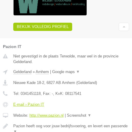
BEKIJK VOLLEDIG PROFIEL
Pazion IT
Niet gevestigd in de plaats Terwolde, maar wel in de provincie
Gelderland.
Gelderland
»
Arnhem
|
Google maps
▼
Nieuwe Kade 18-2
,
6827 AB
Arnhem
(
Gelderland
)
Tel:
0341451118
, Fax:
-
, KvK:
08117541
E-mail › Pazion IT
Website:
http://www.pazion.nl
|
Screenshot
▼
Pazion heeft oog voor jouw bedrijfsvoering, en levert een passende
▼