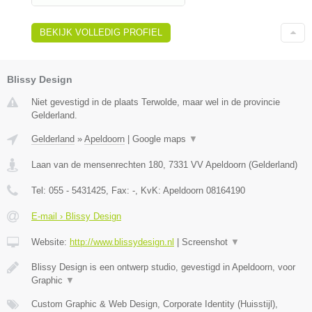
BEKIJK VOLLEDIG PROFIEL
Blissy Design
Niet gevestigd in de plaats Terwolde, maar wel in de provincie
Gelderland.
Gelderland
»
Apeldoorn
|
Google maps
▼
Laan van de mensenrechten 180
,
7331 VV
Apeldoorn
(
Gelderland
)
Tel:
055 - 5431425
, Fax:
-
, KvK:
Apeldoorn 08164190
E-mail › Blissy Design
Website:
http://www.blissydesign.nl
|
Screenshot
▼
Blissy Design is een ontwerp studio, gevestigd in Apeldoorn, voor
Graphic
▼
Custom Graphic & Web Design, Corporate Identity (Huisstijl),