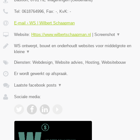
Tel:
0618764996
, Fax:
-
, KvK:
-
E-mail › WS | Wilbert Schaapman
Website:
Https://www.wilbertschaapman.nl
|
Screenshot
▼
WS ontwerpt, bouwt en onderhoudt websites voor middelgrote en
kleine
▼
Diensten: Webdesign, Website advies, Hosting, Websitebouw
Er wordt gewerkt op afspraak.
Laatste facebook posts
▼
Sociale media: