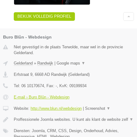
BEKIJK VOLLEDIG PROFIEL
Buro Blûn - Webdesign
Niet gevestigd in de plaats Terwolde, maar wel in de provincie
Gelderland.
Gelderland
»
Randwijk
|
Google maps
▼
Erfstraat 9
,
6668 AD
Randwijk
(
Gelderland
)
Tel:
06 10170674
, Fax:
-
, KvK:
09199934
E-mail › Buro Blûn - Webdesign
Website:
http://www.blun.nl/webdesign
|
Screenshot
▼
Proffessionele Joomla websites. U kunt als klant de website zelf
▼
Diensten: Joomla, CRM, CSS, Design, Onderhoud, Advies,
Responsive, HTML, Webdesign