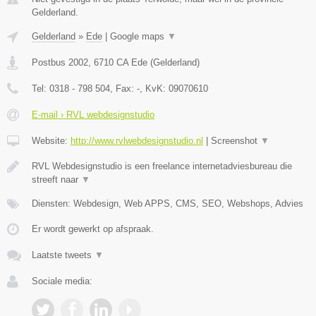
Gelderland.
Gelderland
»
Ede
|
Google maps
▼
Postbus 2002
,
6710 CA
Ede
(
Gelderland
)
Tel:
0318 - 798 504
, Fax:
-
, KvK:
09070610
E-mail › RVL webdesignstudio
Website:
http://www.rvlwebdesignstudio.nl
|
Screenshot
▼
RVL Webdesignstudio is een freelance internetadviesbureau die
streeft naar
▼
Diensten: Webdesign, Web APPS, CMS, SEO, Webshops, Advies
Er wordt gewerkt op afspraak.
Laatste tweets
▼
Sociale media: