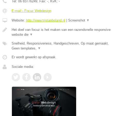
Tel:
06 83776249
, Fax:
-
, KvK:
-
E-mail › Focuz Webdesign
Website:
http://www.tristanboland.nl
|
Screenshot
▼
Het doel van focuz is het maken van een razendsnelle responsive
website die
▼
Snelheid, Responsiveness, Handgeschreven, Op maat gemaakt,
Geen templates,
▼
Er wordt gewerkt op afspraak.
Sociale media: