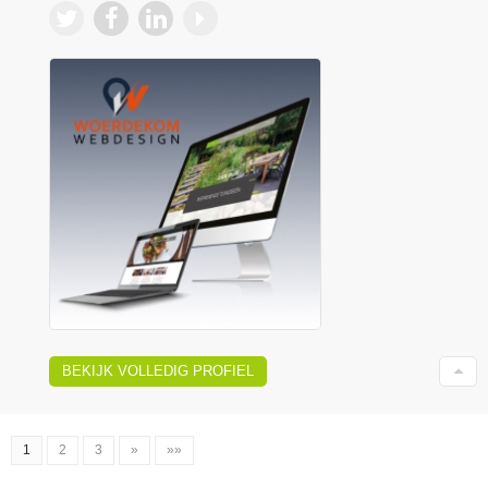
BEKIJK VOLLEDIG PROFIEL
1
2
3
»
»»