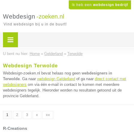
Ik heb een
webdesign bedrijf
Webdesign
-zoeken.nl
Vind webdesign bij u in de buurt!
U bent nu hier:
Home
»
Gelderland
»
Terwolde
Webdesign Terwolde
Webdesign-zoeken.nl bevat helaas nog geen
webdesigners in
Terwolde
. Ga naar
webdesign Gelderland
of ga naar
direct contact met
webdesigners
om via één e-mail in contact te komen met meerdere
webdesigners tegelijk. Hieronder worden nu resultaten getoond uit de
provincie Gelderland.
1
2
3
»
»»
R-Creations