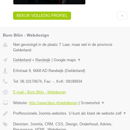
BEKIJK VOLLEDIG PROFIEL
Buro Blûn - Webdesign
Niet gevestigd in de plaats T Laar, maar wel in de provincie
Gelderland.
Gelderland
»
Randwijk
|
Google maps
▼
Erfstraat 9
,
6668 AD
Randwijk
(
Gelderland
)
Tel:
06 10170674
, Fax:
-
, KvK:
09199934
E-mail › Buro Blûn - Webdesign
Website:
http://www.blun.nl/webdesign
|
Screenshot
▼
Proffessionele Joomla websites. U kunt als klant de website zelf
▼
Diensten: Joomla, CRM, CSS, Design, Onderhoud, Advies,
Responsive, HTML, Webdesign