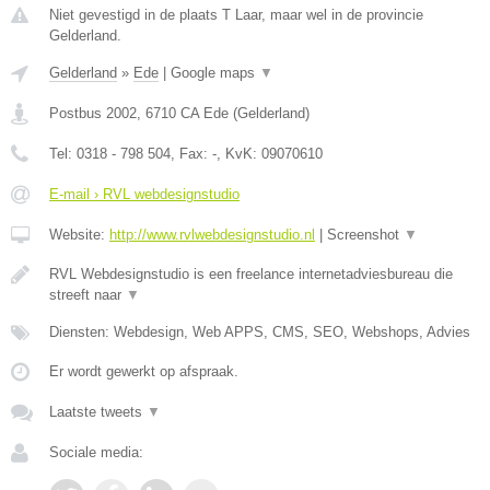
Niet gevestigd in de plaats T Laar, maar wel in de provincie
Gelderland.
Gelderland
»
Ede
|
Google maps
▼
Postbus 2002
,
6710 CA
Ede
(
Gelderland
)
Tel:
0318 - 798 504
, Fax:
-
, KvK:
09070610
E-mail › RVL webdesignstudio
Website:
http://www.rvlwebdesignstudio.nl
|
Screenshot
▼
RVL Webdesignstudio is een freelance internetadviesbureau die
streeft naar
▼
Diensten: Webdesign, Web APPS, CMS, SEO, Webshops, Advies
Er wordt gewerkt op afspraak.
Laatste tweets
▼
Sociale media: