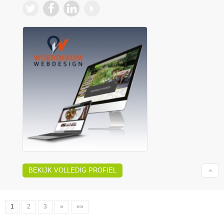
BEKIJK VOLLEDIG PROFIEL
1
2
3
»
»»