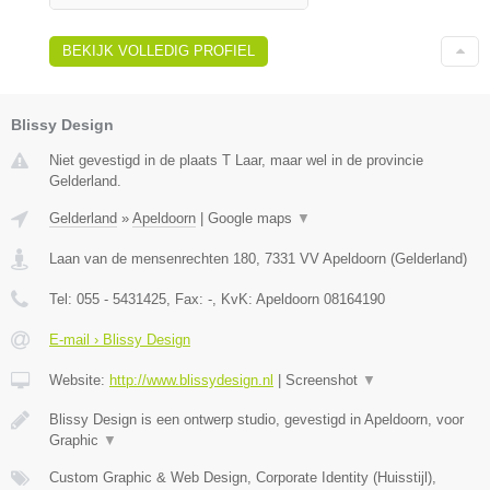
BEKIJK VOLLEDIG PROFIEL
Blissy Design
Niet gevestigd in de plaats T Laar, maar wel in de provincie
Gelderland.
Gelderland
»
Apeldoorn
|
Google maps
▼
Laan van de mensenrechten 180
,
7331 VV
Apeldoorn
(
Gelderland
)
Tel:
055 - 5431425
, Fax:
-
, KvK:
Apeldoorn 08164190
E-mail › Blissy Design
Website:
http://www.blissydesign.nl
|
Screenshot
▼
Blissy Design is een ontwerp studio, gevestigd in Apeldoorn, voor
Graphic
▼
Custom Graphic & Web Design, Corporate Identity (Huisstijl),