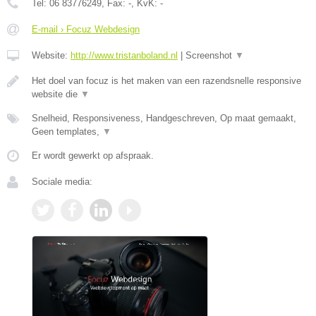
Tel:
06 83776249
, Fax:
-
, KvK:
-
E-mail › Focuz Webdesign
Website:
http://www.tristanboland.nl
|
Screenshot
▼
Het doel van focuz is het maken van een razendsnelle responsive
website die
▼
Snelheid, Responsiveness, Handgeschreven, Op maat gemaakt,
Geen templates,
▼
Er wordt gewerkt op afspraak.
Sociale media: