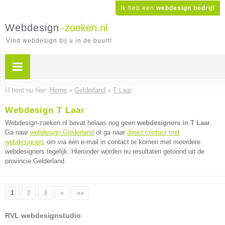
Ik heb een
webdesign bedrijf
Webdesign
-zoeken.nl
Vind webdesign bij u in de buurt!
U bent nu hier:
Home
»
Gelderland
»
T Laar
Webdesign T Laar
Webdesign-zoeken.nl bevat helaas nog geen
webdesigners in T Laar
.
Ga naar
webdesign Gelderland
of ga naar
direct contact met
webdesigners
om via één e-mail in contact te komen met meerdere
webdesigners tegelijk. Hieronder worden nu resultaten getoond uit de
provincie Gelderland.
1
2
3
»
»»
RVL webdesignstudio