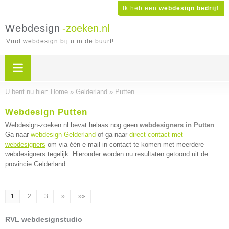
Ik heb een
webdesign bedrijf
Webdesign
-zoeken.nl
Vind webdesign bij u in de buurt!
U bent nu hier:
Home
»
Gelderland
»
Putten
Webdesign Putten
Webdesign-zoeken.nl bevat helaas nog geen
webdesigners in Putten
.
Ga naar
webdesign Gelderland
of ga naar
direct contact met
webdesigners
om via één e-mail in contact te komen met meerdere
webdesigners tegelijk. Hieronder worden nu resultaten getoond uit de
provincie Gelderland.
1
2
3
»
»»
RVL webdesignstudio