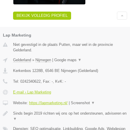
BEKIJK VOLLEDIG PROFIEL
Lap Marketing
Niet gevestigd in de plaats Putten, maar wel in de provincie
Gelderland.
Gelderland
»
Nijmegen
|
Google maps
▼
Kerkenbos 1228B
,
6546 BE
Nijmegen
(
Gelderland
)
Tel:
0242340622
, Fax:
-
, KvK:
-
E-mail › Lap Marketing
Website:
https://lapmarketing.nl/
|
Screenshot
▼
Sinds begin 2019 richten wij ons op het ondersteunen, adviseren en
▼
Diensten: SEO optimalisatie, Linkbuilding, Google Ads, Webdesign