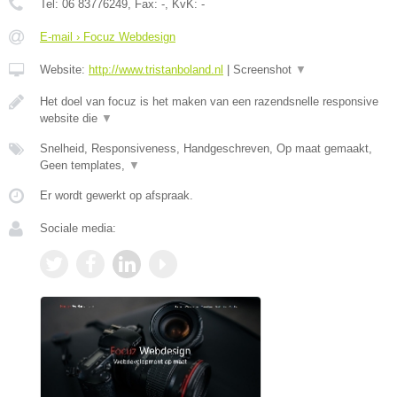
Tel:
06 83776249
, Fax:
-
, KvK:
-
E-mail › Focuz Webdesign
Website:
http://www.tristanboland.nl
|
Screenshot
▼
Het doel van focuz is het maken van een razendsnelle responsive
website die
▼
Snelheid, Responsiveness, Handgeschreven, Op maat gemaakt,
Geen templates,
▼
Er wordt gewerkt op afspraak.
Sociale media: