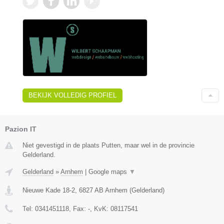
BEKIJK VOLLEDIG PROFIEL
Pazion IT
Niet gevestigd in de plaats Putten, maar wel in de provincie
Gelderland.
Gelderland
»
Arnhem
|
Google maps
▼
Nieuwe Kade 18-2
,
6827 AB
Arnhem
(
Gelderland
)
Tel:
0341451118
, Fax:
-
, KvK:
08117541