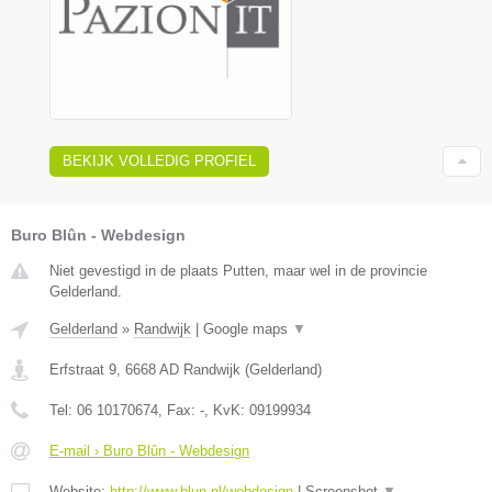
BEKIJK VOLLEDIG PROFIEL
Buro Blûn - Webdesign
Niet gevestigd in de plaats Putten, maar wel in de provincie
Gelderland.
Gelderland
»
Randwijk
|
Google maps
▼
Erfstraat 9
,
6668 AD
Randwijk
(
Gelderland
)
Tel:
06 10170674
, Fax:
-
, KvK:
09199934
E-mail › Buro Blûn - Webdesign
Website:
http://www.blun.nl/webdesign
|
Screenshot
▼