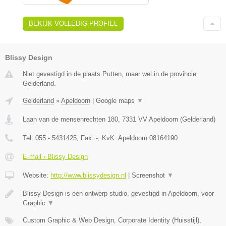
BEKIJK VOLLEDIG PROFIEL
Blissy Design
Niet gevestigd in de plaats Putten, maar wel in de provincie
Gelderland.
Gelderland
»
Apeldoorn
|
Google maps
▼
Laan van de mensenrechten 180
,
7331 VV
Apeldoorn
(
Gelderland
)
Tel:
055 - 5431425
, Fax:
-
, KvK:
Apeldoorn 08164190
E-mail › Blissy Design
Website:
http://www.blissydesign.nl
|
Screenshot
▼
Blissy Design is een ontwerp studio, gevestigd in Apeldoorn, voor
Graphic
▼
Custom Graphic & Web Design, Corporate Identity (Huisstijl),