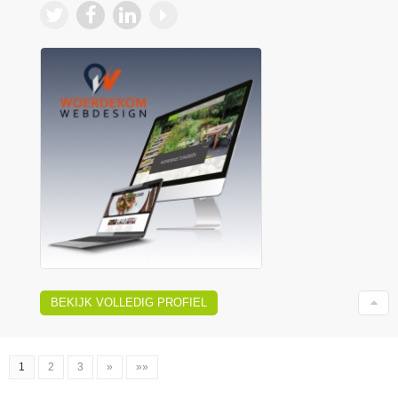
BEKIJK VOLLEDIG PROFIEL
1
2
3
»
»»