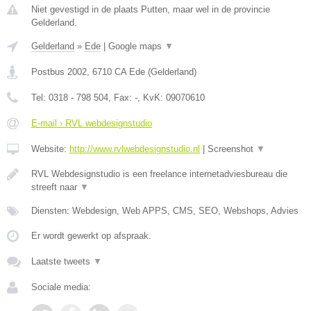
Niet gevestigd in de plaats Putten, maar wel in de provincie
Gelderland.
Gelderland
»
Ede
|
Google maps
▼
Postbus 2002
,
6710 CA
Ede
(
Gelderland
)
Tel:
0318 - 798 504
, Fax:
-
, KvK:
09070610
E-mail › RVL webdesignstudio
Website:
http://www.rvlwebdesignstudio.nl
|
Screenshot
▼
RVL Webdesignstudio is een freelance internetadviesbureau die
streeft naar
▼
Diensten: Webdesign, Web APPS, CMS, SEO, Webshops, Advies
Er wordt gewerkt op afspraak.
Laatste tweets
▼
Sociale media: