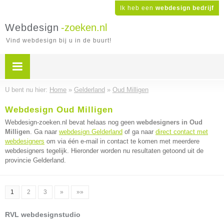
Ik heb een
webdesign bedrijf
Webdesign
-zoeken.nl
Vind webdesign bij u in de buurt!
U bent nu hier:
Home
»
Gelderland
»
Oud Milligen
Webdesign Oud Milligen
Webdesign-zoeken.nl bevat helaas nog geen
webdesigners in Oud
Milligen
. Ga naar
webdesign Gelderland
of ga naar
direct contact met
webdesigners
om via één e-mail in contact te komen met meerdere
webdesigners tegelijk. Hieronder worden nu resultaten getoond uit de
provincie Gelderland.
1
2
3
»
»»
RVL webdesignstudio