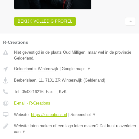
BEKIJK VOLLEDIG PROFIEL
R-Creations
Niet gevestigd in de plaats Oud Milligen, maar wel in de provincie
Gelderland.
Gelderland
»
Winterswijk
|
Google maps
▼
Berberislaan, 11
,
7101 ZR
Winterswijk
(
Gelderland
)
Tel:
0543216216
, Fax:
-
, KvK:
-
E-mail › R-Creations
Website:
https://r-creations.nl
|
Screenshot
▼
Website laten maken of een logo laten maken? Dat kunt u overlaten
aan
▼