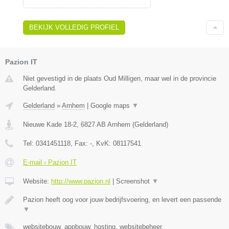
BEKIJK VOLLEDIG PROFIEL
Pazion IT
Niet gevestigd in de plaats Oud Milligen, maar wel in de provincie
Gelderland.
Gelderland
»
Arnhem
|
Google maps
▼
Nieuwe Kade 18-2
,
6827 AB
Arnhem
(
Gelderland
)
Tel:
0341451118
, Fax:
-
, KvK:
08117541
E-mail › Pazion IT
Website:
http://www.pazion.nl
|
Screenshot
▼
Pazion heeft oog voor jouw bedrijfsvoering, en levert een passende
▼
websitebouw, appbouw, hosting, websitebeheer,