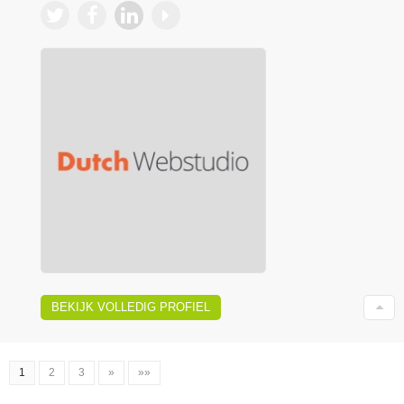
BEKIJK VOLLEDIG PROFIEL
1
2
3
»
»»