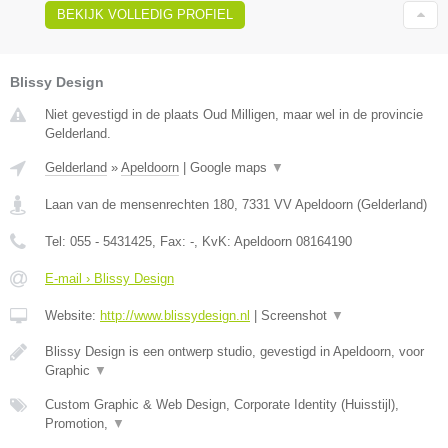
BEKIJK VOLLEDIG PROFIEL
Blissy Design
Niet gevestigd in de plaats Oud Milligen, maar wel in de provincie
Gelderland.
Gelderland
»
Apeldoorn
|
Google maps
▼
Laan van de mensenrechten 180
,
7331 VV
Apeldoorn
(
Gelderland
)
Tel:
055 - 5431425
, Fax:
-
, KvK:
Apeldoorn 08164190
E-mail › Blissy Design
Website:
http://www.blissydesign.nl
|
Screenshot
▼
Blissy Design is een ontwerp studio, gevestigd in Apeldoorn, voor
Graphic
▼
Custom Graphic & Web Design, Corporate Identity (Huisstijl),
Promotion,
▼