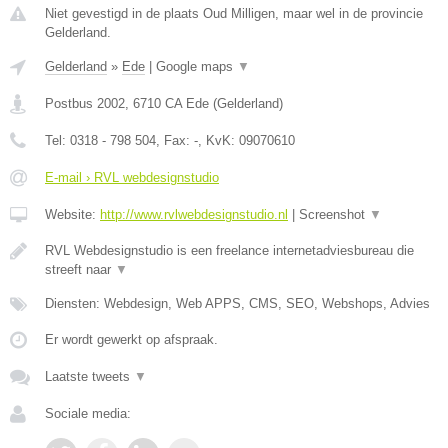
Niet gevestigd in de plaats Oud Milligen, maar wel in de provincie
Gelderland.
Gelderland
»
Ede
|
Google maps
▼
Postbus 2002
,
6710 CA
Ede
(
Gelderland
)
Tel:
0318 - 798 504
, Fax:
-
, KvK:
09070610
E-mail › RVL webdesignstudio
Website:
http://www.rvlwebdesignstudio.nl
|
Screenshot
▼
RVL Webdesignstudio is een freelance internetadviesbureau die
streeft naar
▼
Diensten: Webdesign, Web APPS, CMS, SEO, Webshops, Advies
Er wordt gewerkt op afspraak.
Laatste tweets
▼
Sociale media: