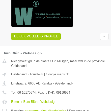
BEKIJK VOLLEDIG PROFIEL
Buro Blûn - Webdesign
Niet gevestigd in de plaats Oud Milligen, maar wel in de provincie
Gelderland.
Gelderland
»
Randwijk
|
Google maps
▼
Erfstraat 9
,
6668 AD
Randwijk
(
Gelderland
)
Tel:
06 10170674
, Fax:
-
, KvK:
09199934
E-mail › Buro Blûn - Webdesign
Website:
http://www.blun.nl/webdesign
|
Screenshot
▼