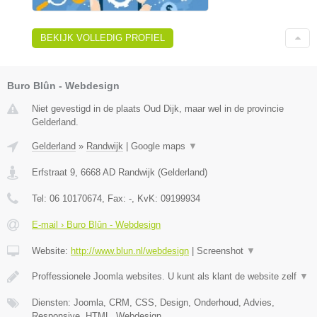
BEKIJK VOLLEDIG PROFIEL
Buro Blûn - Webdesign
Niet gevestigd in de plaats Oud Dijk, maar wel in de provincie
Gelderland.
Gelderland
»
Randwijk
|
Google maps
▼
Erfstraat 9
,
6668 AD
Randwijk
(
Gelderland
)
Tel:
06 10170674
, Fax:
-
, KvK:
09199934
E-mail › Buro Blûn - Webdesign
Website:
http://www.blun.nl/webdesign
|
Screenshot
▼
Proffessionele Joomla websites. U kunt als klant de website zelf
▼
Diensten: Joomla, CRM, CSS, Design, Onderhoud, Advies,
Responsive, HTML, Webdesign