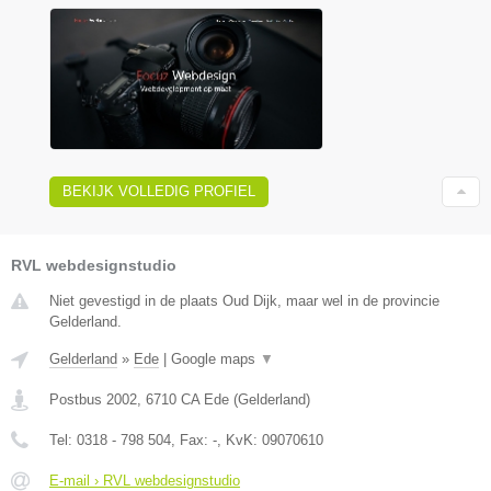
BEKIJK VOLLEDIG PROFIEL
RVL webdesignstudio
Niet gevestigd in de plaats Oud Dijk, maar wel in de provincie
Gelderland.
Gelderland
»
Ede
|
Google maps
▼
Postbus 2002
,
6710 CA
Ede
(
Gelderland
)
Tel:
0318 - 798 504
, Fax:
-
, KvK:
09070610
E-mail › RVL webdesignstudio