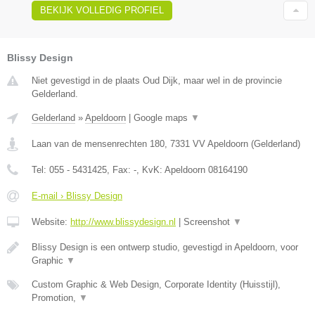
BEKIJK VOLLEDIG PROFIEL
Blissy Design
Niet gevestigd in de plaats Oud Dijk, maar wel in de provincie
Gelderland.
Gelderland
»
Apeldoorn
|
Google maps
▼
Laan van de mensenrechten 180
,
7331 VV
Apeldoorn
(
Gelderland
)
Tel:
055 - 5431425
, Fax:
-
, KvK:
Apeldoorn 08164190
E-mail › Blissy Design
Website:
http://www.blissydesign.nl
|
Screenshot
▼
Blissy Design is een ontwerp studio, gevestigd in Apeldoorn, voor
Graphic
▼
Custom Graphic & Web Design, Corporate Identity (Huisstijl),
Promotion,
▼