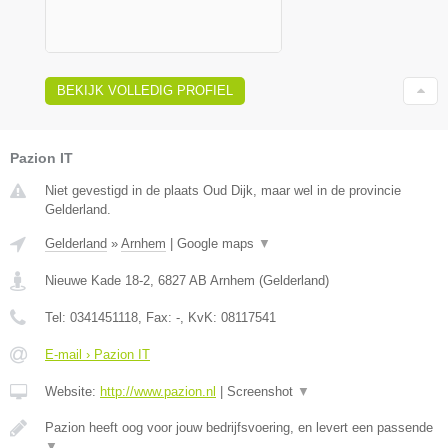
BEKIJK VOLLEDIG PROFIEL
Pazion IT
Niet gevestigd in de plaats Oud Dijk, maar wel in de provincie
Gelderland.
Gelderland
»
Arnhem
|
Google maps
▼
Nieuwe Kade 18-2
,
6827 AB
Arnhem
(
Gelderland
)
Tel:
0341451118
, Fax:
-
, KvK:
08117541
E-mail › Pazion IT
Website:
http://www.pazion.nl
|
Screenshot
▼
Pazion heeft oog voor jouw bedrijfsvoering, en levert een passende
▼