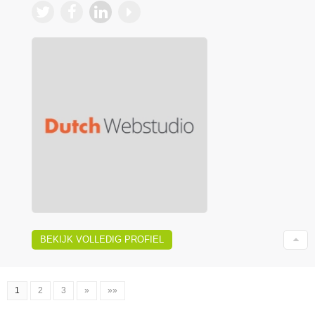
BEKIJK VOLLEDIG PROFIEL
1
2
3
»
»»