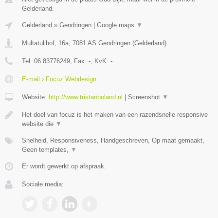
Gelderland.
Gelderland
»
Gendringen
|
Google maps
▼
Multatulihof, 16a
,
7081 AS
Gendringen
(
Gelderland
)
Tel:
06 83776249
, Fax:
-
, KvK:
-
E-mail › Focuz Webdesign
Website:
http://www.tristanboland.nl
|
Screenshot
▼
Het doel van focuz is het maken van een razendsnelle responsive
website die
▼
Snelheid, Responsiveness, Handgeschreven, Op maat gemaakt,
Geen templates,
▼
Er wordt gewerkt op afspraak.
Sociale media: