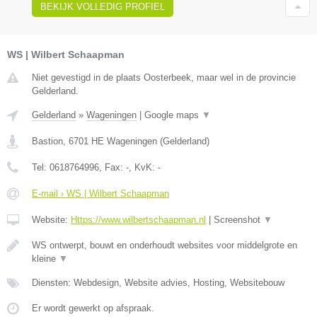
BEKIJK VOLLEDIG PROFIEL
WS | Wilbert Schaapman
Niet gevestigd in de plaats Oosterbeek, maar wel in de provincie
Gelderland.
Gelderland
»
Wageningen
|
Google maps
▼
Bastion
,
6701 HE
Wageningen
(
Gelderland
)
Tel:
0618764996
, Fax:
-
, KvK:
-
E-mail › WS | Wilbert Schaapman
Website:
Https://www.wilbertschaapman.nl
|
Screenshot
▼
WS ontwerpt, bouwt en onderhoudt websites voor middelgrote en
kleine
▼
Diensten: Webdesign, Website advies, Hosting, Websitebouw
Er wordt gewerkt op afspraak.