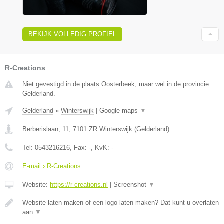
BEKIJK VOLLEDIG PROFIEL
R-Creations
Niet gevestigd in de plaats Oosterbeek, maar wel in de provincie
Gelderland.
Gelderland
»
Winterswijk
|
Google maps
▼
Berberislaan, 11
,
7101 ZR
Winterswijk
(
Gelderland
)
Tel:
0543216216
, Fax:
-
, KvK:
-
E-mail › R-Creations
Website:
https://r-creations.nl
|
Screenshot
▼
Website laten maken of een logo laten maken? Dat kunt u overlaten
aan
▼