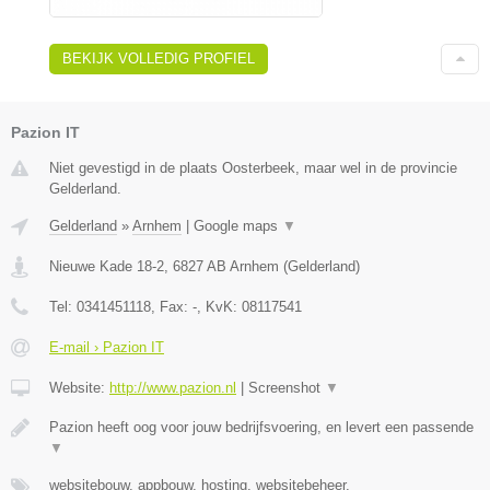
BEKIJK VOLLEDIG PROFIEL
Pazion IT
Niet gevestigd in de plaats Oosterbeek, maar wel in de provincie
Gelderland.
Gelderland
»
Arnhem
|
Google maps
▼
Nieuwe Kade 18-2
,
6827 AB
Arnhem
(
Gelderland
)
Tel:
0341451118
, Fax:
-
, KvK:
08117541
E-mail › Pazion IT
Website:
http://www.pazion.nl
|
Screenshot
▼
Pazion heeft oog voor jouw bedrijfsvoering, en levert een passende
▼
websitebouw, appbouw, hosting, websitebeheer,