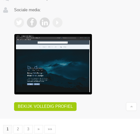
Sociale media:
BEKIJK VOLLEDIG PROFIEL
1
2
3
»
»»