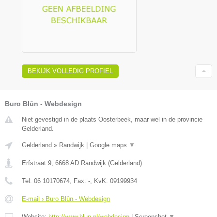
BEKIJK VOLLEDIG PROFIEL
Buro Blûn - Webdesign
Niet gevestigd in de plaats Oosterbeek, maar wel in de provincie
Gelderland.
Gelderland
»
Randwijk
|
Google maps
▼
Erfstraat 9
,
6668 AD
Randwijk
(
Gelderland
)
Tel:
06 10170674
, Fax:
-
, KvK:
09199934
E-mail › Buro Blûn - Webdesign
Website:
http://www.blun.nl/webdesign
|
Screenshot
▼