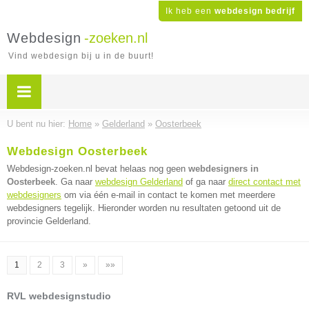
Ik heb een
webdesign bedrijf
Webdesign
-zoeken.nl
Vind webdesign bij u in de buurt!
U bent nu hier:
Home
»
Gelderland
»
Oosterbeek
Webdesign Oosterbeek
Webdesign-zoeken.nl bevat helaas nog geen
webdesigners in
Oosterbeek
. Ga naar
webdesign Gelderland
of ga naar
direct contact met
webdesigners
om via één e-mail in contact te komen met meerdere
webdesigners tegelijk. Hieronder worden nu resultaten getoond uit de
provincie Gelderland.
1
2
3
»
»»
RVL webdesignstudio