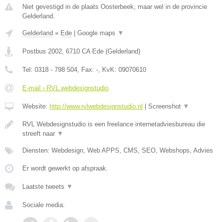
Niet gevestigd in de plaats Oosterbeek, maar wel in de provincie
Gelderland.
Gelderland
»
Ede
|
Google maps
▼
Postbus 2002
,
6710 CA
Ede
(
Gelderland
)
Tel:
0318 - 798 504
, Fax:
-
, KvK:
09070610
E-mail › RVL webdesignstudio
Website:
http://www.rvlwebdesignstudio.nl
|
Screenshot
▼
RVL Webdesignstudio is een freelance internetadviesbureau die
streeft naar
▼
Diensten: Webdesign, Web APPS, CMS, SEO, Webshops, Advies
Er wordt gewerkt op afspraak.
Laatste tweets
▼
Sociale media: