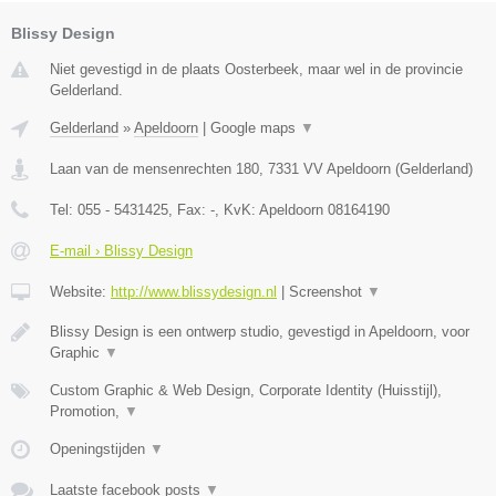
Blissy Design
Niet gevestigd in de plaats Oosterbeek, maar wel in de provincie
Gelderland.
Gelderland
»
Apeldoorn
|
Google maps
▼
Laan van de mensenrechten 180
,
7331 VV
Apeldoorn
(
Gelderland
)
Tel:
055 - 5431425
, Fax:
-
, KvK:
Apeldoorn 08164190
E-mail › Blissy Design
Website:
http://www.blissydesign.nl
|
Screenshot
▼
Blissy Design is een ontwerp studio, gevestigd in Apeldoorn, voor
Graphic
▼
Custom Graphic & Web Design, Corporate Identity (Huisstijl),
Promotion,
▼
Openingstijden
▼
Laatste facebook posts
▼