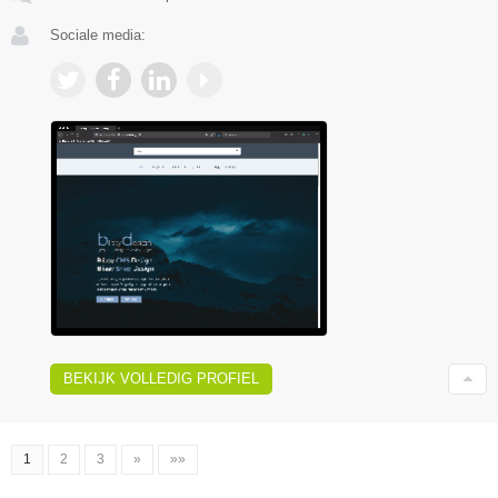
Sociale media:
BEKIJK VOLLEDIG PROFIEL
1
2
3
»
»»