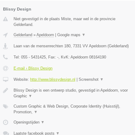
Blissy Design
Niet gevestigd in de plaats Miste, maar wel in de provincie
Gelderland.
Gelderland
»
Apeldoorn
|
Google maps
▼
Laan van de mensenrechten 180
,
7331 VV
Apeldoorn
(
Gelderland
)
Tel:
055 - 5431425
, Fax:
-
, KvK:
Apeldoorn 08164190
E-mail › Blissy Design
Website:
http://www.blissydesign.nl
|
Screenshot
▼
Blissy Design is een ontwerp studio, gevestigd in Apeldoorn, voor
Graphic
▼
Custom Graphic & Web Design, Corporate Identity (Huisstijl),
Promotion,
▼
Openingstijden
▼
Laatste facebook posts
▼