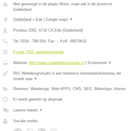
Niet gevestigd in de plaats Miste, maar wel in de provincie
Gelderland.
Gelderland
»
Ede
|
Google maps
▼
Postbus 2002
,
6710 CA
Ede
(
Gelderland
)
Tel:
0318 - 798 504
, Fax:
-
, KvK:
09070610
E-mail › RVL webdesignstudio
Website:
http://www.rvlwebdesignstudio.nl
|
Screenshot
▼
RVL Webdesignstudio is een freelance internetadviesbureau die
streeft naar
▼
Diensten: Webdesign, Web APPS, CMS, SEO, Webshops, Advies
Er wordt gewerkt op afspraak.
Laatste tweets
▼
Sociale media: