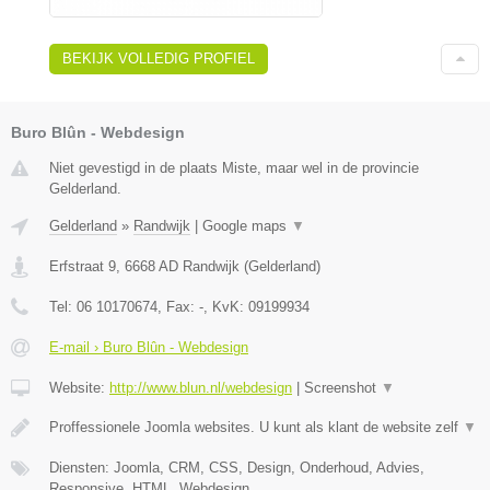
BEKIJK VOLLEDIG PROFIEL
Buro Blûn - Webdesign
Niet gevestigd in de plaats Miste, maar wel in de provincie
Gelderland.
Gelderland
»
Randwijk
|
Google maps
▼
Erfstraat 9
,
6668 AD
Randwijk
(
Gelderland
)
Tel:
06 10170674
, Fax:
-
, KvK:
09199934
E-mail › Buro Blûn - Webdesign
Website:
http://www.blun.nl/webdesign
|
Screenshot
▼
Proffessionele Joomla websites. U kunt als klant de website zelf
▼
Diensten: Joomla, CRM, CSS, Design, Onderhoud, Advies,
Responsive, HTML, Webdesign