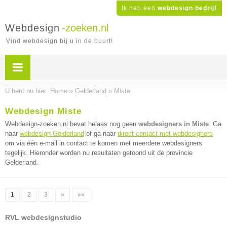
Ik heb een
webdesign bedrijf
Webdesign
-zoeken.nl
Vind webdesign bij u in de buurt!
U bent nu hier:
Home
»
Gelderland
»
Miste
Webdesign Miste
Webdesign-zoeken.nl bevat helaas nog geen
webdesigners in Miste
. Ga
naar
webdesign Gelderland
of ga naar
direct contact met webdesigners
om via één e-mail in contact te komen met meerdere webdesigners
tegelijk. Hieronder worden nu resultaten getoond uit de provincie
Gelderland.
1
2
3
»
»»
RVL webdesignstudio