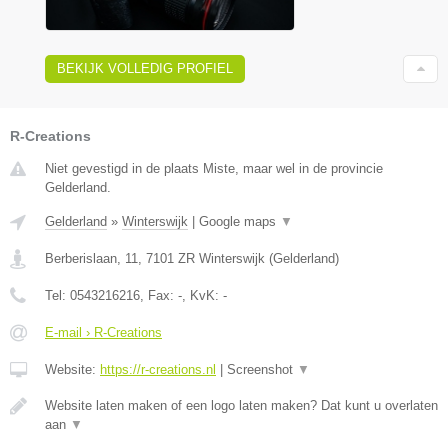
BEKIJK VOLLEDIG PROFIEL
R-Creations
Niet gevestigd in de plaats Miste, maar wel in de provincie
Gelderland.
Gelderland
»
Winterswijk
|
Google maps
▼
Berberislaan, 11
,
7101 ZR
Winterswijk
(
Gelderland
)
Tel:
0543216216
, Fax:
-
, KvK:
-
E-mail › R-Creations
Website:
https://r-creations.nl
|
Screenshot
▼
Website laten maken of een logo laten maken? Dat kunt u overlaten
aan
▼