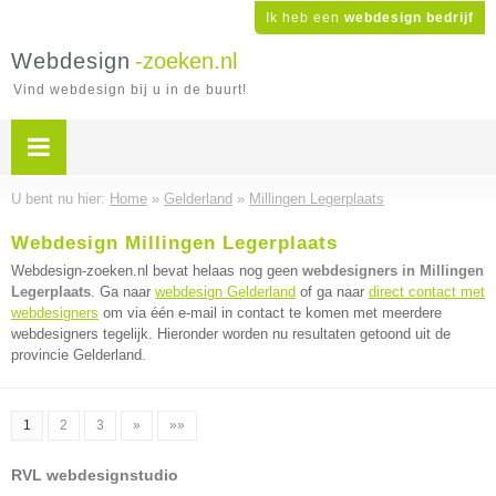
Ik heb een
webdesign bedrijf
Webdesign
-zoeken.nl
Vind webdesign bij u in de buurt!
U bent nu hier:
Home
»
Gelderland
»
Millingen Legerplaats
Webdesign Millingen Legerplaats
Webdesign-zoeken.nl bevat helaas nog geen
webdesigners in Millingen
Legerplaats
. Ga naar
webdesign Gelderland
of ga naar
direct contact met
webdesigners
om via één e-mail in contact te komen met meerdere
webdesigners tegelijk. Hieronder worden nu resultaten getoond uit de
provincie Gelderland.
1
2
3
»
»»
RVL webdesignstudio