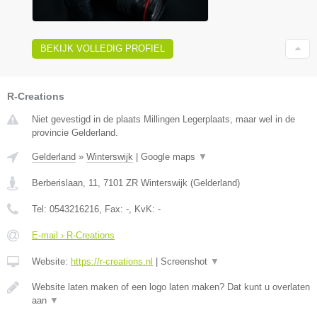
BEKIJK VOLLEDIG PROFIEL
R-Creations
Niet gevestigd in de plaats Millingen Legerplaats, maar wel in de
provincie Gelderland.
Gelderland
»
Winterswijk
|
Google maps
▼
Berberislaan, 11
,
7101 ZR
Winterswijk
(
Gelderland
)
Tel:
0543216216
, Fax:
-
, KvK:
-
E-mail › R-Creations
Website:
https://r-creations.nl
|
Screenshot
▼
Website laten maken of een logo laten maken? Dat kunt u overlaten
aan
▼