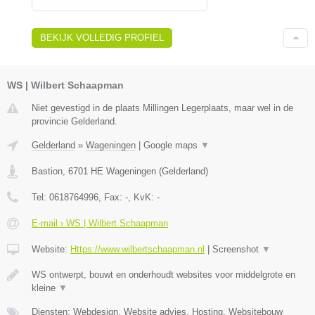
BEKIJK VOLLEDIG PROFIEL
WS | Wilbert Schaapman
Niet gevestigd in de plaats Millingen Legerplaats, maar wel in de
provincie Gelderland.
Gelderland
»
Wageningen
|
Google maps
▼
Bastion
,
6701 HE
Wageningen
(
Gelderland
)
Tel:
0618764996
, Fax:
-
, KvK:
-
E-mail › WS | Wilbert Schaapman
Website:
Https://www.wilbertschaapman.nl
|
Screenshot
▼
WS ontwerpt, bouwt en onderhoudt websites voor middelgrote en
kleine
▼
Diensten: Webdesign, Website advies, Hosting, Websitebouw