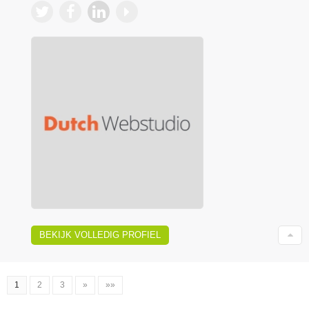
BEKIJK VOLLEDIG PROFIEL
1
2
3
»
»»