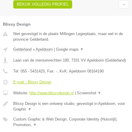
BEKIJK VOLLEDIG PROFIEL
Blissy Design
Niet gevestigd in de plaats Millingen Legerplaats, maar wel in de
provincie Gelderland.
Gelderland
»
Apeldoorn
|
Google maps
▼
Laan van de mensenrechten 180
,
7331 VV
Apeldoorn
(
Gelderland
)
Tel:
055 - 5431425
, Fax:
-
, KvK:
Apeldoorn 08164190
E-mail › Blissy Design
Website:
http://www.blissydesign.nl
|
Screenshot
▼
Blissy Design is een ontwerp studio, gevestigd in Apeldoorn, voor
Graphic
▼
Custom Graphic & Web Design, Corporate Identity (Huisstijl),
Promotion,
▼