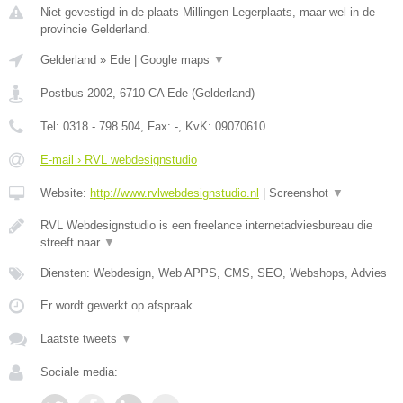
Niet gevestigd in de plaats Millingen Legerplaats, maar wel in de
provincie Gelderland.
Gelderland
»
Ede
|
Google maps
▼
Postbus 2002
,
6710 CA
Ede
(
Gelderland
)
Tel:
0318 - 798 504
, Fax:
-
, KvK:
09070610
E-mail › RVL webdesignstudio
Website:
http://www.rvlwebdesignstudio.nl
|
Screenshot
▼
RVL Webdesignstudio is een freelance internetadviesbureau die
streeft naar
▼
Diensten: Webdesign, Web APPS, CMS, SEO, Webshops, Advies
Er wordt gewerkt op afspraak.
Laatste tweets
▼
Sociale media: