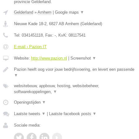
provincie Gelderland.
Gelderland
»
Arnhem
|
Google maps
▼
Nieuwe Kade 18-2
,
6827 AB
Arnhem
(
Gelderland
)
Tel:
0341451118
, Fax:
-
, KvK:
08117541
E-mail › Pazion IT
Website:
http://www.pazion.nl
|
Screenshot
▼
Pazion heeft oog voor jouw bedrijfsvoering, en levert een passende
▼
websitebouw, appbouw, hosting, websitebeheer,
softwarekoppelingen,
▼
Openingstijden
▼
Laatste tweets
▼
|
Laatste facebook posts
▼
Sociale media: