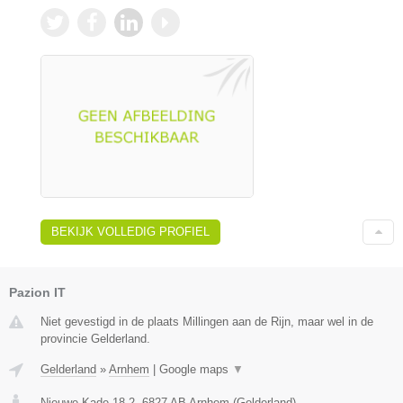
BEKIJK VOLLEDIG PROFIEL
Pazion IT
Niet gevestigd in de plaats Millingen aan de Rijn, maar wel in de
provincie Gelderland.
Gelderland
»
Arnhem
|
Google maps
▼
Nieuwe Kade 18-2
,
6827 AB
Arnhem
(
Gelderland
)