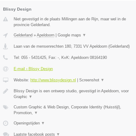
Blissy Design
Niet gevestigd in de plaats Millingen aan de Rijn, maar wel in de
provincie Gelderland.
Gelderland
»
Apeldoorn
|
Google maps
▼
Laan van de mensenrechten 180
,
7331 VV
Apeldoorn
(
Gelderland
)
Tel:
055 - 5431425
, Fax:
-
, KvK:
Apeldoorn 08164190
E-mail › Blissy Design
Website:
http://www.blissydesign.nl
|
Screenshot
▼
Blissy Design is een ontwerp studio, gevestigd in Apeldoorn, voor
Graphic
▼
Custom Graphic & Web Design, Corporate Identity (Huisstijl),
Promotion,
▼
Openingstijden
▼
Laatste facebook posts
▼