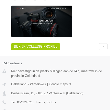
BEKIJK VOLLEDIG PROFIEL
R-Creations
Niet gevestigd in de plaats Millingen aan de Rijn, maar wel in de
provincie Gelderland.
Gelderland
»
Winterswijk
|
Google maps
▼
Berberislaan, 11
,
7101 ZR
Winterswijk
(
Gelderland
)
Tel:
0543216216
, Fax:
-
, KvK:
-