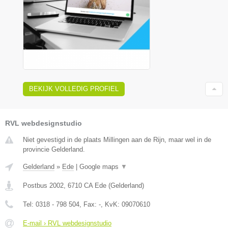
BEKIJK VOLLEDIG PROFIEL
RVL webdesignstudio
Niet gevestigd in de plaats Millingen aan de Rijn, maar wel in de
provincie Gelderland.
Gelderland
»
Ede
|
Google maps
▼
Postbus 2002
,
6710 CA
Ede
(
Gelderland
)
Tel:
0318 - 798 504
, Fax:
-
, KvK:
09070610
E-mail › RVL webdesignstudio