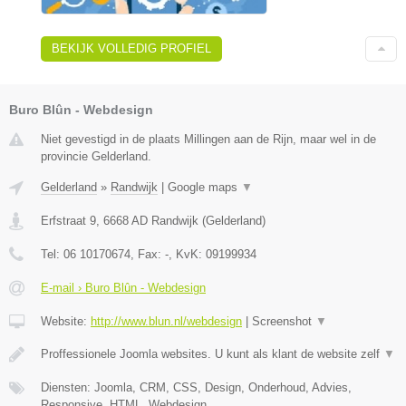
BEKIJK VOLLEDIG PROFIEL
Buro Blûn - Webdesign
Niet gevestigd in de plaats Millingen aan de Rijn, maar wel in de
provincie Gelderland.
Gelderland
»
Randwijk
|
Google maps
▼
Erfstraat 9
,
6668 AD
Randwijk
(
Gelderland
)
Tel:
06 10170674
, Fax:
-
, KvK:
09199934
E-mail › Buro Blûn - Webdesign
Website:
http://www.blun.nl/webdesign
|
Screenshot
▼
Proffessionele Joomla websites. U kunt als klant de website zelf
▼
Diensten: Joomla, CRM, CSS, Design, Onderhoud, Advies,
Responsive, HTML, Webdesign