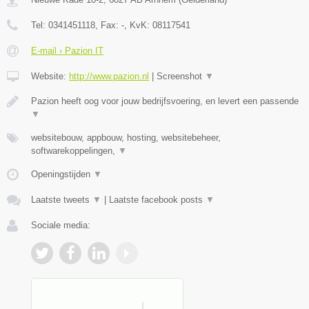
Tel:
0341451118
, Fax:
-
, KvK:
08117541
E-mail › Pazion IT
Website:
http://www.pazion.nl
|
Screenshot
▼
Pazion heeft oog voor jouw bedrijfsvoering, en levert een passende
▼
websitebouw, appbouw, hosting, websitebeheer,
softwarekoppelingen,
▼
Openingstijden
▼
Laatste tweets
▼
|
Laatste facebook posts
▼
Sociale media: