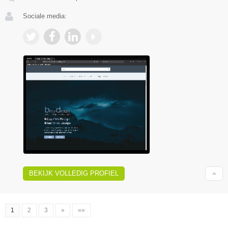
Sociale media:
BEKIJK VOLLEDIG PROFIEL
1
2
3
»
»»