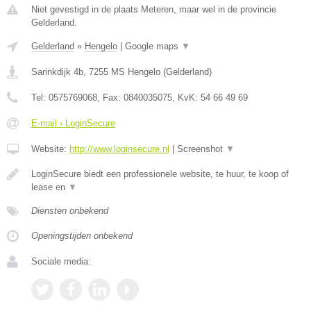
Niet gevestigd in de plaats Meteren, maar wel in de provincie
Gelderland.
Gelderland
»
Hengelo
|
Google maps
▼
Sarinkdijk 4b
,
7255 MS
Hengelo
(
Gelderland
)
Tel:
0575769068
, Fax:
0840035075
, KvK:
54 66 49 69
E-mail › LoginSecure
Website:
http://www.loginsecure.nl
|
Screenshot
▼
LoginSecure biedt een professionele website, te huur, te koop of
lease en
▼
Diensten onbekend
Openingstijden onbekend
Sociale media: