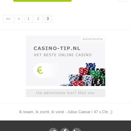
««
«
1
2
3
Uw advertentie hier? Mail ons
Ik kwam, ik zocht, ik vond - Julius Caesar / 47 v.Chr. ;)