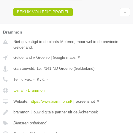
BEKIJK VOLLEDIG PROFIEL
Brammon
Niet gevestigd in de plaats Meteren, maar wel in de provincie
Gelderland.
Gelderland
»
Groenlo
|
Google maps
▼
Garstenveld, 15
,
7141 ND
Groenlo
(
Gelderland
)
Tel:
-
, Fax:
-
, KvK:
-
E-mail › Brammon
Website:
https://www.brammon.nl/
|
Screenshot
▼
brammon | jouw digitale partner uit de Achterhoek
Diensten onbekend