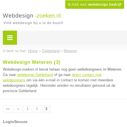
Ik heb een
webdesign bedrijf
Webdesign
-zoeken.nl
Vind webdesign bij u in de buurt!
U bent nu hier:
Home
»
Gelderland
»
Meteren
Webdesign Meteren (3)
Webdesign-zoeken.nl bevat helaas nog geen
webdesigners in Meteren
.
Ga naar
webdesign Gelderland
of ga naar
direct contact met
webdesigners
om via één e-mail in contact te komen met meerdere
webdesigners tegelijk. Hieronder worden nu resultaten getoond uit de
provincie Gelderland.
««
«
1
2
3
LoginSecure