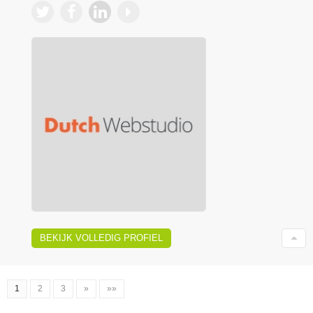
BEKIJK VOLLEDIG PROFIEL
1
2
3
»
»»