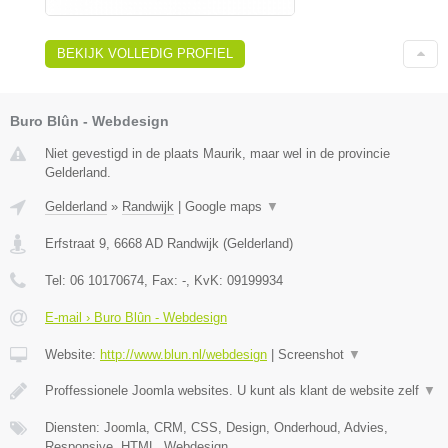
BEKIJK VOLLEDIG PROFIEL
Buro Blûn - Webdesign
Niet gevestigd in de plaats Maurik, maar wel in de provincie
Gelderland.
Gelderland
»
Randwijk
|
Google maps
▼
Erfstraat 9
,
6668 AD
Randwijk
(
Gelderland
)
Tel:
06 10170674
, Fax:
-
, KvK:
09199934
E-mail › Buro Blûn - Webdesign
Website:
http://www.blun.nl/webdesign
|
Screenshot
▼
Proffessionele Joomla websites. U kunt als klant de website zelf
▼
Diensten: Joomla, CRM, CSS, Design, Onderhoud, Advies,
Responsive, HTML, Webdesign