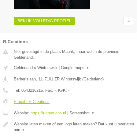
BEKIJK VOLLEDIG PROFIEL
R-Creations
Niet gevestigd in de plaats Maurik, maar wel in de provincie
Gelderland.
Gelderland
»
Winterswijk
|
Google maps
▼
Berberislaan, 11
,
7101 ZR
Winterswijk
(
Gelderland
)
Tel:
0543216216
, Fax:
-
, KvK:
-
E-mail › R-Creations
Website:
https://r-creations.nl
|
Screenshot
▼
Website laten maken of een logo laten maken? Dat kunt u overlaten
aan
▼