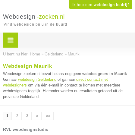
Ik heb een
webdesign bedrijf
Webdesign
-zoeken.nl
Vind webdesign bij u in de buurt!
U bent nu hier:
Home
»
Gelderland
»
Maurik
Webdesign Maurik
Webdesign-zoeken.nl bevat helaas nog geen
webdesigners in Maurik
.
Ga naar
webdesign Gelderland
of ga naar
direct contact met
webdesigners
om via één e-mail in contact te komen met meerdere
webdesigners tegelijk. Hieronder worden nu resultaten getoond uit de
provincie Gelderland.
1
2
3
»
»»
RVL webdesignstudio