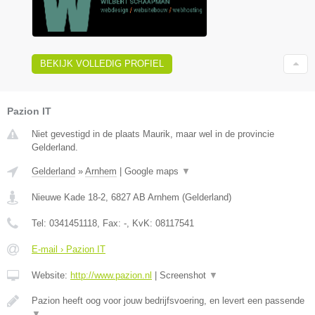
BEKIJK VOLLEDIG PROFIEL
Pazion IT
Niet gevestigd in de plaats Maurik, maar wel in de provincie
Gelderland.
Gelderland
»
Arnhem
|
Google maps
▼
Nieuwe Kade 18-2
,
6827 AB
Arnhem
(
Gelderland
)
Tel:
0341451118
, Fax:
-
, KvK:
08117541
E-mail › Pazion IT
Website:
http://www.pazion.nl
|
Screenshot
▼
Pazion heeft oog voor jouw bedrijfsvoering, en levert een passende
▼