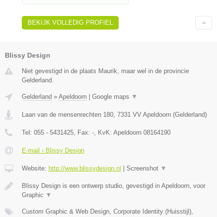
BEKIJK VOLLEDIG PROFIEL
Blissy Design
Niet gevestigd in de plaats Maurik, maar wel in de provincie
Gelderland.
Gelderland
»
Apeldoorn
|
Google maps
▼
Laan van de mensenrechten 180
,
7331 VV
Apeldoorn
(
Gelderland
)
Tel:
055 - 5431425
, Fax:
-
, KvK:
Apeldoorn 08164190
E-mail › Blissy Design
Website:
http://www.blissydesign.nl
|
Screenshot
▼
Blissy Design is een ontwerp studio, gevestigd in Apeldoorn, voor
Graphic
▼
Custom Graphic & Web Design, Corporate Identity (Huisstijl),