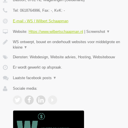
Tel:
0618764996
, Fax:
-
, KvK:
-
E-mail › WS | Wilbert Schaapman
Website:
Https://www.wilbertschaapman.nl
|
Screenshot
▼
WS ontwerpt, bouwt en onderhoudt websites voor middelgrote en
kleine
▼
Diensten: Webdesign, Website advies, Hosting, Websitebouw
Er wordt gewerkt op afspraak.
Laatste facebook posts
▼
Sociale media: