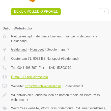
BEKIJK VOLLEDIG PROFIEL
Dutch Webstudio
Niet gevestigd in de plaats Loenen, maar wel in de provincie
Gelderland.
Gelderland
»
Nunspeet
|
Google maps
▼
Oosterlaan 71
,
8072 BS
Nunspeet
(
Gelderland
)
Tel:
0341 496 797
, Fax:
-
, KvK:
53503279
E-mail › Dutch Webstudio
Website:
https://dutchwebstudio.nl
|
Screenshot
▼
Wij ontwikkelen, onderhouden en hosten mooie en WordPress
websites.
▼
WordPress website, WordPress onderhoud, PSD naar WordPress,