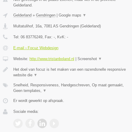
Gelderland.
Gelderland
»
Gendringen
|
Google maps
▼
Multatulihof, 16a
,
7081 AS
Gendringen
(
Gelderland
)
Tel:
06 83776249
, Fax:
-
, KvK:
-
E-mail › Focuz Webdesign
Website:
http://www.tristanboland.nl
|
Screenshot
▼
Het doel van focuz is het maken van een razendsnelle responsive
website die
▼
Snelheid, Responsiveness, Handgeschreven, Op maat gemaakt,
Geen templates,
▼
Er wordt gewerkt op afspraak.
Sociale media: