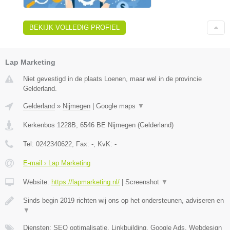
BEKIJK VOLLEDIG PROFIEL
Lap Marketing
Niet gevestigd in de plaats Loenen, maar wel in de provincie
Gelderland.
Gelderland
»
Nijmegen
|
Google maps
▼
Kerkenbos 1228B
,
6546 BE
Nijmegen
(
Gelderland
)
Tel:
0242340622
, Fax:
-
, KvK:
-
E-mail › Lap Marketing
Website:
https://lapmarketing.nl/
|
Screenshot
▼
Sinds begin 2019 richten wij ons op het ondersteunen, adviseren en
▼
Diensten: SEO optimalisatie, Linkbuilding, Google Ads, Webdesign