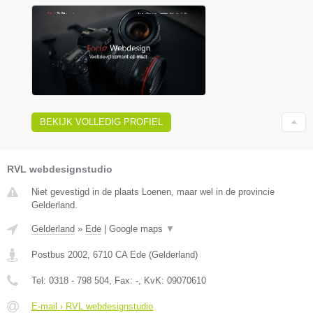
BEKIJK VOLLEDIG PROFIEL
RVL webdesignstudio
Niet gevestigd in de plaats Loenen, maar wel in de provincie
Gelderland.
Gelderland
»
Ede
|
Google maps
▼
Postbus 2002
,
6710 CA
Ede
(
Gelderland
)
Tel:
0318 - 798 504
, Fax:
-
, KvK:
09070610
E-mail › RVL webdesignstudio