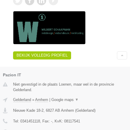
BEKIJK VOLLEDIG PROFIEL
Pazion IT
Niet gevestigd in de plaats Loenen, maar wel in de provincie
Gelderland.
Gelderland
»
Arnhem
|
Google maps
▼
Nieuwe Kade 18-2
,
6827 AB
Arnhem
(
Gelderland
)
Tel:
0341451118
, Fax:
-
, KvK:
08117541