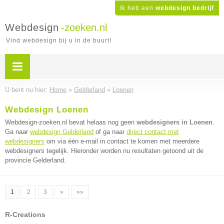
Ik heb een
webdesign bedrijf
Webdesign
-zoeken.nl
Vind webdesign bij u in de buurt!
U bent nu hier:
Home
»
Gelderland
»
Loenen
Webdesign Loenen
Webdesign-zoeken.nl bevat helaas nog geen
webdesigners in Loenen
.
Ga naar
webdesign Gelderland
of ga naar
direct contact met
webdesigners
om via één e-mail in contact te komen met meerdere
webdesigners tegelijk. Hieronder worden nu resultaten getoond uit de
provincie Gelderland.
1
2
3
»
»»
R-Creations