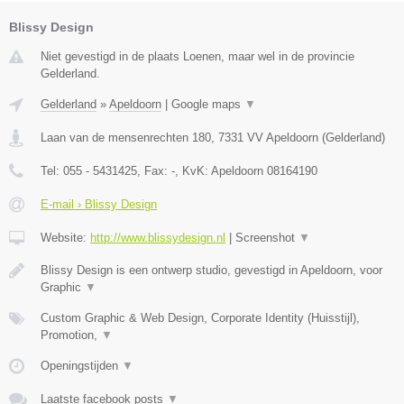
Blissy Design
Niet gevestigd in de plaats Loenen, maar wel in de provincie
Gelderland.
Gelderland
»
Apeldoorn
|
Google maps
▼
Laan van de mensenrechten 180
,
7331 VV
Apeldoorn
(
Gelderland
)
Tel:
055 - 5431425
, Fax:
-
, KvK:
Apeldoorn 08164190
E-mail › Blissy Design
Website:
http://www.blissydesign.nl
|
Screenshot
▼
Blissy Design is een ontwerp studio, gevestigd in Apeldoorn, voor
Graphic
▼
Custom Graphic & Web Design, Corporate Identity (Huisstijl),
Promotion,
▼
Openingstijden
▼
Laatste facebook posts
▼