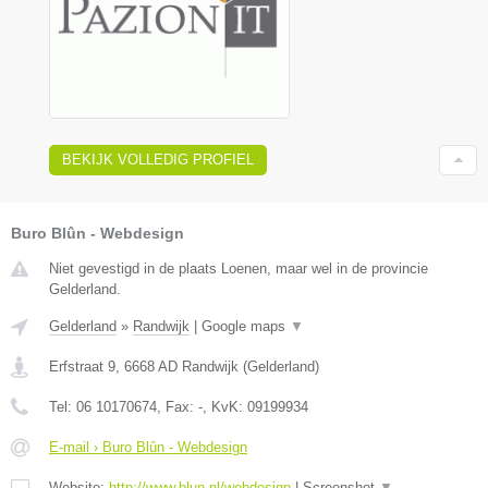
BEKIJK VOLLEDIG PROFIEL
Buro Blûn - Webdesign
Niet gevestigd in de plaats Loenen, maar wel in de provincie
Gelderland.
Gelderland
»
Randwijk
|
Google maps
▼
Erfstraat 9
,
6668 AD
Randwijk
(
Gelderland
)
Tel:
06 10170674
, Fax:
-
, KvK:
09199934
E-mail › Buro Blûn - Webdesign
Website:
http://www.blun.nl/webdesign
|
Screenshot
▼