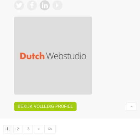
BEKIJK VOLLEDIG PROFIEL
1
2
3
»
»»