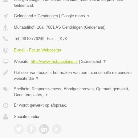
Gelderland.
Gelderland
»
Gendringen
|
Google maps
▼
Multatulihof, 16a
,
7081 AS
Gendringen
(
Gelderland
)
Tel:
06 83776249
, Fax:
-
, KvK:
-
E-mail › Focuz Webdesign
Website:
http://www.tristanboland.nl
|
Screenshot
▼
Het doel van focuz is het maken van een razendsnelle responsive
website die
▼
Snelheid, Responsiveness, Handgeschreven, Op maat gemaakt,
Geen templates,
▼
Er wordt gewerkt op afspraak.
Sociale media: