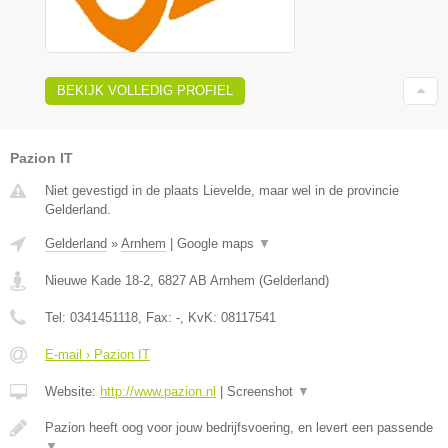
BEKIJK VOLLEDIG PROFIEL
Pazion IT
Niet gevestigd in de plaats Lievelde, maar wel in de provincie
Gelderland.
Gelderland
»
Arnhem
|
Google maps
▼
Nieuwe Kade 18-2
,
6827 AB
Arnhem
(
Gelderland
)
Tel:
0341451118
, Fax:
-
, KvK:
08117541
E-mail › Pazion IT
Website:
http://www.pazion.nl
|
Screenshot
▼
Pazion heeft oog voor jouw bedrijfsvoering, en levert een passende
▼