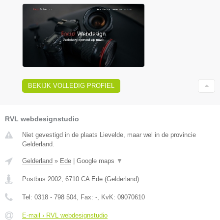
BEKIJK VOLLEDIG PROFIEL
RVL webdesignstudio
Niet gevestigd in de plaats Lievelde, maar wel in de provincie
Gelderland.
Gelderland
»
Ede
|
Google maps
▼
Postbus 2002
,
6710 CA
Ede
(
Gelderland
)
Tel:
0318 - 798 504
, Fax:
-
, KvK:
09070610
E-mail › RVL webdesignstudio