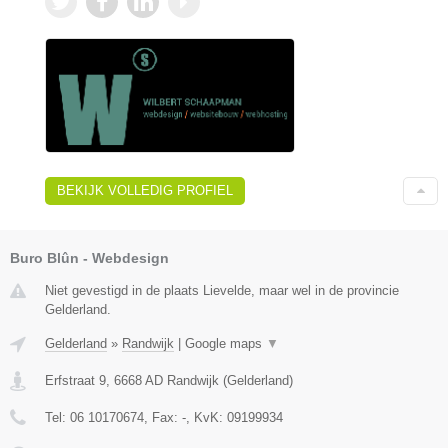
BEKIJK VOLLEDIG PROFIEL
Buro Blûn - Webdesign
Niet gevestigd in de plaats Lievelde, maar wel in de provincie
Gelderland.
Gelderland
»
Randwijk
|
Google maps
▼
Erfstraat 9
,
6668 AD
Randwijk
(
Gelderland
)
Tel:
06 10170674
, Fax:
-
, KvK:
09199934