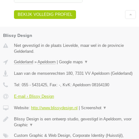
BEKIJK VOLLEDIG PROFIEL
Blissy Design
Niet gevestigd in de plaats Lievelde, maar wel in de provincie
Gelderland.
Gelderland
»
Apeldoorn
|
Google maps
▼
Laan van de mensenrechten 180
,
7331 VV
Apeldoorn
(
Gelderland
)
Tel:
055 - 5431425
, Fax:
-
, KvK:
Apeldoorn 08164190
E-mail › Blissy Design
Website:
http://www.blissydesign.nl
|
Screenshot
▼
Blissy Design is een ontwerp studio, gevestigd in Apeldoorn, voor
Graphic
▼
Custom Graphic & Web Design, Corporate Identity (Huisstijl),