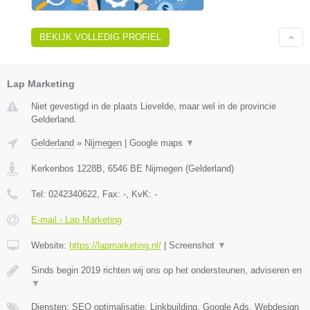
BEKIJK VOLLEDIG PROFIEL
Lap Marketing
Niet gevestigd in de plaats Lievelde, maar wel in de provincie
Gelderland.
Gelderland
»
Nijmegen
|
Google maps
▼
Kerkenbos 1228B
,
6546 BE
Nijmegen
(
Gelderland
)
Tel:
0242340622
, Fax:
-
, KvK:
-
E-mail › Lap Marketing
Website:
https://lapmarketing.nl/
|
Screenshot
▼
Sinds begin 2019 richten wij ons op het ondersteunen, adviseren en
▼
Diensten: SEO optimalisatie, Linkbuilding, Google Ads, Webdesign