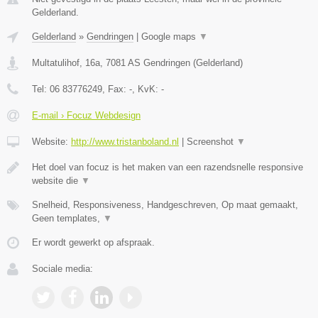
Gelderland.
Gelderland
»
Gendringen
|
Google maps
▼
Multatulihof, 16a
,
7081 AS
Gendringen
(
Gelderland
)
Tel:
06 83776249
, Fax:
-
, KvK:
-
E-mail › Focuz Webdesign
Website:
http://www.tristanboland.nl
|
Screenshot
▼
Het doel van focuz is het maken van een razendsnelle responsive
website die
▼
Snelheid, Responsiveness, Handgeschreven, Op maat gemaakt,
Geen templates,
▼
Er wordt gewerkt op afspraak.
Sociale media: