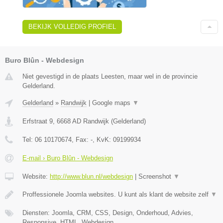
BEKIJK VOLLEDIG PROFIEL
Buro Blûn - Webdesign
Niet gevestigd in de plaats Leesten, maar wel in de provincie
Gelderland.
Gelderland
»
Randwijk
|
Google maps
▼
Erfstraat 9
,
6668 AD
Randwijk
(
Gelderland
)
Tel:
06 10170674
, Fax:
-
, KvK:
09199934
E-mail › Buro Blûn - Webdesign
Website:
http://www.blun.nl/webdesign
|
Screenshot
▼
Proffessionele Joomla websites. U kunt als klant de website zelf
▼
Diensten: Joomla, CRM, CSS, Design, Onderhoud, Advies,
Responsive, HTML, Webdesign