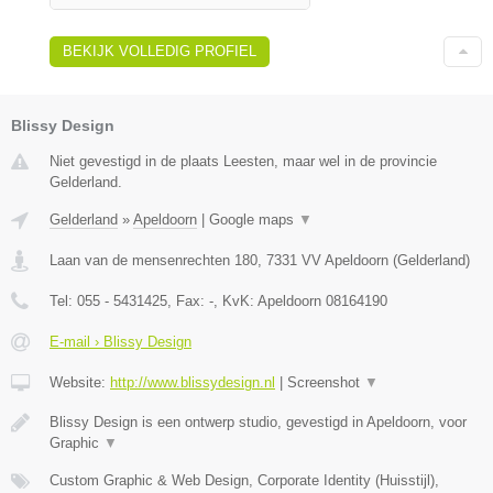
BEKIJK VOLLEDIG PROFIEL
Blissy Design
Niet gevestigd in de plaats Leesten, maar wel in de provincie
Gelderland.
Gelderland
»
Apeldoorn
|
Google maps
▼
Laan van de mensenrechten 180
,
7331 VV
Apeldoorn
(
Gelderland
)
Tel:
055 - 5431425
, Fax:
-
, KvK:
Apeldoorn 08164190
E-mail › Blissy Design
Website:
http://www.blissydesign.nl
|
Screenshot
▼
Blissy Design is een ontwerp studio, gevestigd in Apeldoorn, voor
Graphic
▼
Custom Graphic & Web Design, Corporate Identity (Huisstijl),