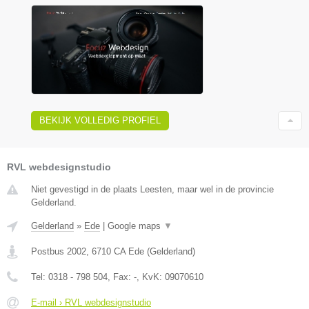
BEKIJK VOLLEDIG PROFIEL
RVL webdesignstudio
Niet gevestigd in de plaats Leesten, maar wel in de provincie
Gelderland.
Gelderland
»
Ede
|
Google maps
▼
Postbus 2002
,
6710 CA
Ede
(
Gelderland
)
Tel:
0318 - 798 504
, Fax:
-
, KvK:
09070610
E-mail › RVL webdesignstudio