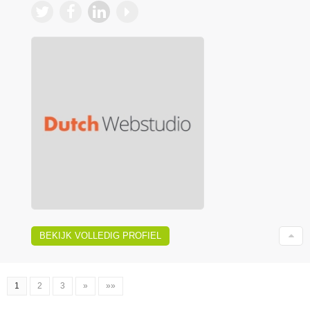
BEKIJK VOLLEDIG PROFIEL
1
2
3
»
»»