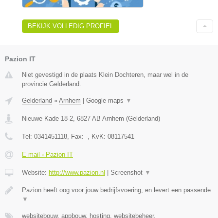
BEKIJK VOLLEDIG PROFIEL
Pazion IT
Niet gevestigd in de plaats Klein Dochteren, maar wel in de
provincie Gelderland.
Gelderland
»
Arnhem
|
Google maps
▼
Nieuwe Kade 18-2
,
6827 AB
Arnhem
(
Gelderland
)
Tel:
0341451118
, Fax:
-
, KvK:
08117541
E-mail › Pazion IT
Website:
http://www.pazion.nl
|
Screenshot
▼
Pazion heeft oog voor jouw bedrijfsvoering, en levert een passende
▼
websitebouw, appbouw, hosting, websitebeheer,