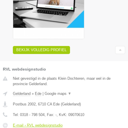
BEKIJK VOLLEDIG PROFIEL
RVL webdesignstudio
Niet gevestigd in de plaats Klein Dochteren, maar wel in de
provincie Gelderland.
Gelderland
»
Ede
|
Google maps
▼
Postbus 2002
,
6710 CA
Ede
(
Gelderland
)
Tel:
0318 - 798 504
, Fax:
-
, KvK:
09070610
E-mail › RVL webdesignstudio