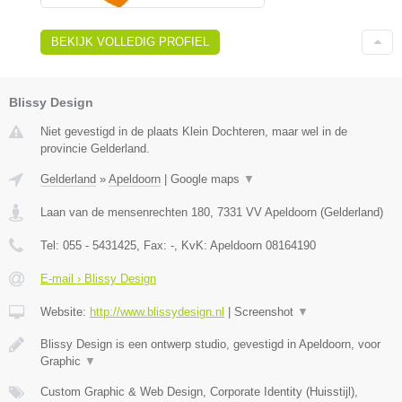
BEKIJK VOLLEDIG PROFIEL
Blissy Design
Niet gevestigd in de plaats Klein Dochteren, maar wel in de
provincie Gelderland.
Gelderland
»
Apeldoorn
|
Google maps
▼
Laan van de mensenrechten 180
,
7331 VV
Apeldoorn
(
Gelderland
)
Tel:
055 - 5431425
, Fax:
-
, KvK:
Apeldoorn 08164190
E-mail › Blissy Design
Website:
http://www.blissydesign.nl
|
Screenshot
▼
Blissy Design is een ontwerp studio, gevestigd in Apeldoorn, voor
Graphic
▼
Custom Graphic & Web Design, Corporate Identity (Huisstijl),