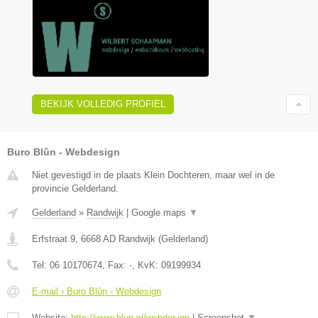
BEKIJK VOLLEDIG PROFIEL
Buro Blûn - Webdesign
Niet gevestigd in de plaats Klein Dochteren, maar wel in de
provincie Gelderland.
Gelderland
»
Randwijk
|
Google maps
▼
Erfstraat 9
,
6668 AD
Randwijk
(
Gelderland
)
Tel:
06 10170674
, Fax:
-
, KvK:
09199934
E-mail › Buro Blûn - Webdesign
Website:
http://www.blun.nl/webdesign
|
Screenshot
▼