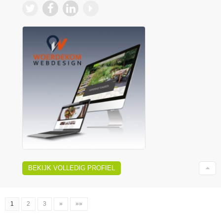
BEKIJK VOLLEDIG PROFIEL
1
2
3
»
»»