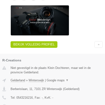
BEKIJK VOLLEDIG PROFIEL
R-Creations
Niet gevestigd in de plaats Klein Dochteren, maar wel in de
provincie Gelderland.
Gelderland
»
Winterswijk
|
Google maps
▼
Berberislaan, 11
,
7101 ZR
Winterswijk
(
Gelderland
)
Tel:
0543216216
, Fax:
-
, KvK:
-