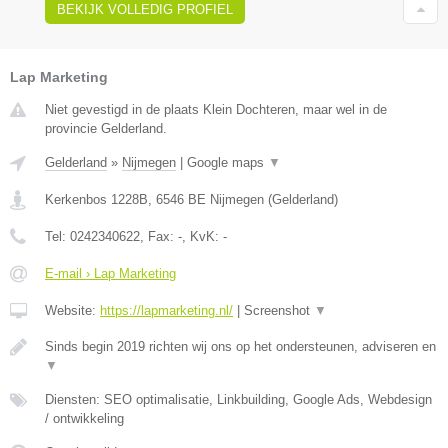
BEKIJK VOLLEDIG PROFIEL
Lap Marketing
Niet gevestigd in de plaats Klein Dochteren, maar wel in de
provincie Gelderland.
Gelderland
»
Nijmegen
|
Google maps
▼
Kerkenbos 1228B
,
6546 BE
Nijmegen
(
Gelderland
)
Tel:
0242340622
, Fax:
-
, KvK:
-
E-mail › Lap Marketing
Website:
https://lapmarketing.nl/
|
Screenshot
▼
Sinds begin 2019 richten wij ons op het ondersteunen, adviseren en
▼
Diensten: SEO optimalisatie, Linkbuilding, Google Ads, Webdesign
/ ontwikkeling